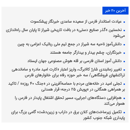
آخرین 20 خبر
عیادت استاندار فارس از سعیده ساعدی خبرنگار پیشکسوت
نخستین «گذر صنایع دستی» در بافت تاریخی شیراز تا پایان سال راه‌اندازی
می‌شود
دانش‌آموز ناحیه سه شیراز در جمع تیم ملی رباتیک اعزامی به چین
خبرنگاران، چشم بیدار و بیدارگر جامعه هستند
دانش آموز استان فارسی بر قله هوش مصنوعی جهان ایستاد
تغییر زمانبندی شارژ کالابرگ، واریز اعتبار «کارت امید مادر» و ساماندهی
تراکنشهای فروشگاهی/ سه خبر حوزه رفاه برای خانوارهای فارس
تجلی امید در خانه‌های مردم با حماسه‌آفرینی در «جنگ ۴۰ روزه» / تاکید
بر همراهی همگانی در «پویش ۲۵ درجه؛ قرار همدلی
هم‌افزایی دستگاه‌های اجرایی، مسیر تحقق اشتغال پایدار در فارس را
هموار می‌کند
تکمیل زیرساخت‌های کلان برق در داراب و زرین‌دشت؛ گامی بزرگ برای
پایداری شبکه جنوب کشور
دو عضو کانون فارس در مسابقات نقاشی جهانی هنگ‌کنگ و بلغارستان