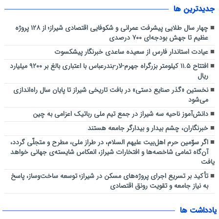
خوش درخشیدند
جديدترين ها
چهار سال طلایی پیشرفت عمرانی و شکوفایی اقتصادی شیراز؛ از ۱۲۸ پروژه
عظیم تا جهش بودجه‌ای ۷۰۰ درصدی
عیادت استاندار فارس از سعیده ساعدی خبرنگار پیشکسوت
افتتاح ۱۱.۵ کیلومتر بزرگراه جهرم-لار-بندرعباس با اعتباری بالغ بر ۹۲۰۰ میلیارد
ریال
نخستین «گذر صنایع دستی» در بافت تاریخی شیراز تا پایان سال راه‌اندازی
می‌شود
دانش‌آموز ناحیه سه شیراز در جمع تیم ملی رباتیک اعزامی به چین
خبرنگاران، چشم بیدار و بیدارگر جامعه هستند
اگر سوّمین حرم اهل‌بیت علیهم السلام، در طراز ملی، مطرح و متجلّی گردد،
آن‌گاه تمامی شاخصه‌ها و افتخارات شیراز، انعکاس شایسته‌ی جهانی خواهد
یافت
تأکید بر تسریع اجرای پروژه‌های مسکن در شیراز؛ توسعه ساخت‌وساز، پاسخ
به نیاز جامعه و تقویت رونق اقتصادی
یادداشت ها