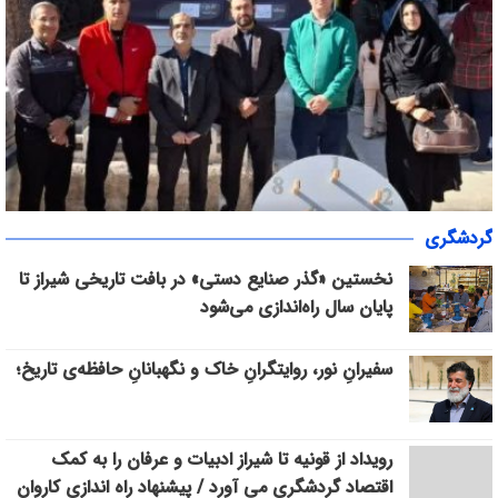
«سپاس» در میانرود شیراز طنین‌انداز شد/ هم‌افزایی ورزش، فرهنگ و
گردشگری
خدمات اجتماعی با حضور ۳۰۰ شهروند
نخستین «گذر صنایع دستی» در بافت تاریخی شیراز تا
پایان سال راه‌اندازی می‌شود
سفیرانِ نور، روایتگرانِ خاک و نگهبانانِ حافظه‌ی تاریخ؛
رویداد از قونیه تا شیراز ادبیات و عرفان را به کمک
اقتصاد گردشگری می آورد / پیشنهاد راه اندازی کاروان