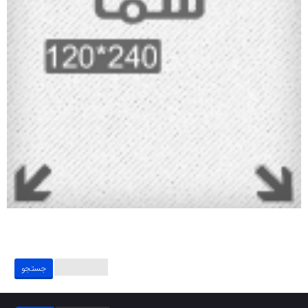
جستجو
برای: