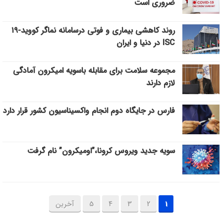
ضروری است
روند کاهشی بیماری و فوتی درسامانه نماگر کووید-۱۹
ISC در دنیا و ایران
مجموعه سلامت برای مقابله باسویه امیکرون آمادگی
لازم دارند
فارس در جایگاه دوم انجام واکسیناسیون کشور قرار دارد
سویه جدید ویروس کرونا،”اومیکرون” نام گرفت
1
2
3
4
5
آخرین