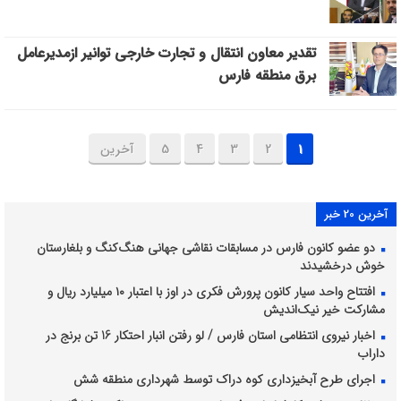
تقدیر معاون انتقال و تجارت خارجی توانیر ازمدیرعامل
برق منطقه فارس
1
2
3
4
5
آخرین
آخرین 20 خبر
دو عضو کانون فارس در مسابقات نقاشی جهانی هنگ‌کنگ و بلغارستان
خوش درخشیدند
افتتاح واحد سیار کانون پرورش فکری در اوز با اعتبار ۱۰ میلیارد ریال و
مشارکت خیر نیک‌اندیش
اخبار نیروی انتظامی استان فارس / لو رفتن انبار احتکار 16 تن برنج در
داراب
اجرای طرح آبخیزداری کوه دراک توسط شهرداری منطقه شش