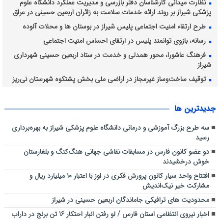
نظارت میدانی کارشناسان دفتر بازرسی و مدیریت عملکرد دانشگاه علوم
پزشکی شیراز بر روند ارائه خدمات سلامت به زائران اربعین حسینی در عراق
طرح ارتقاء امنیت اجتماعی پلیس شیراز در بوستان ها و محلات آلوده
رسانه، بازوی توانمند پلیس در ارتقای احساس امنیت اجتماعی
فرهنگ عاشورا، محور همدلی و خدمت در ستاد اربعین حسینی شهرداری
شیراز
توقیف ساخت‌وساز غیرمجاز در اراضی ملی بخش پشتکوه شهرستان نی‌ریز
برداشت انگور از ۴۲۸۲ هکتار از تاکستان های شیراز ادامه دارد
جديدترين ها
سه طرح بزرگ آموزشی و درمانی دانشگاه علوم پزشکی شیراز به بهره‌برداری
رسید
دو عضو کانون فارس در مسابقات نقاشی جهانی هنگ‌کنگ و بلغارستان
خوش درخشیدند
افتتاح واحد سیار کانون پرورش فکری در اوز با اعتبار ۱۰ میلیارد ریال و
مشارکت خیر نیک‌اندیش
محدودیت های ترافیکی جاماندگان اربعین حسینی در شیراز
اخبار نیروی انتظامی استان فارس / لو رفتن انبار احتکار 16 تن برنج در داراب