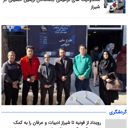
شیراز
«سپاس» در میانرود شیراز طنین‌انداز شد/ هم‌افزایی ورزش، فرهنگ و
گردشگری
خدمات اجتماعی با حضور ۳۰۰ شهروند
رویداد از قونیه تا شیراز ادبیات و عرفان را به کمک