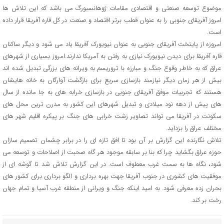
موضوع توسعه صنعتی و اقتصادی مقامات ژوهانسبورگ می باشد که این تلاش ها
امروز آفریقای جنوبی را به عنوان قطب برتر اقتصاد و صنعت در کل قاره آفریقا قرار داده
است.
امروزه از پایتخت آفریقای جنوبی به عنوان نیویورک آفریقا یاد می شود و دیگر ساکنان
قاره آفریقا برای دیدن نیویورک نیازی به رفتن به آمریکا ندارند.امروز بسیاری از شهرهای
عراق که به خاطر وقوع جنگ و مبارزه با تروریسم به ویرانه های بزرگی تبدیل شده اند
بیش از هر زمان دیگر نیازمند بازسازی سریع برای بازگشت آوارگان به خانه هایشان
هستند که تجربیات موفق آفریقای جنوبی در بازسازی خرابه های به جا مانده از سال
های پیش از دهه نود میلادی و تبدیل شهرهای این کشور به مدرن ترین محل های
سکونت در آفریقا می تواند تصاویر زشت خرابی های جنگ بر پیکره اقلیم شهر های
مختلف عراق را بزداید.
تلاش نگارنده این گزارش بر آن بود تا افق تازه ای را در برابر چشمان تصمیم سازان
حوزه عراق بگشاید چرا که بنا بر سابقه موجود هر گاه صحبت از اصلاحات و توسعه می
شود، نگاه ها به سمت غرب معطوف است. در این گزارش تلاش شد تا گوشه ای از
موفقیت های کشوری در جنوب آفریقا جهت بهره برداری و الگو برداری برای کشور های
بحران زده معرفی شود. به امید اینکه جنگ و ویرانی از منطقه غرب آسیا و تمام جهان
رخت بر کند.