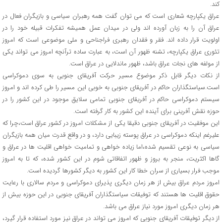
کند.
عراق یکپارچه شعاری است که می توان گفت همه رهبران سیاسی و بازیگران فعال در
عراق آن را به زبان آورده اند ولی در میدان عمل همیشه تفکرات قبیله خود را در
اولویت قرار داده اند. فقر و فقدان رهبری فراجناحی و ملی موضوعی است که امروز
تئوری عراق یکپارچه، تشنه ظهور آن است، به عبارت ساده ترآنچه امروز می تواند یکی
از مولفه های نجات عراق باشد، ظهور ماندلایی در عراق است.
از نکات دیگر قابل ذکر موضوع مسیر حرکت آفریقای جنوبی به سوی دموکراسی
است.سیاستگذاران حاکم در آفریقای جنوبی به خوبی این مسیر را طی کرده اند و امروز
سیستم دموکراسی حاکم در آفریقای جنوبی تمامی سلایق موجود در این کشور را در
حوزه نقش آفرینی برای آینده این کشور به کار گرفته است.
این موفقیت در آفریقای جنوبی دقیقا یکی از مشکلات امروز در کشور عراق است،چرا که
علیرغم اینکه دموکراسی در عراق پوسته زیبایی دارد، و در واقع قدرت میان همه بازیگران
سیاسی به نوعی تقسیم شده،اما زیاده خواهی و تمامیت خواهی اقلیت ها در عراق و
گاها اکثریت، منجر به بروز و ظهور اتفاقاتی شوم در این کشور شده، که تا به امروز
موجب فرار بسیاری از سران خطا کار این کشور به دیگر کشورها گردیده است.
امروز مردم عراق بیش از هر زمان دیگری پذیرای دموکراسی و مردم سالاری با رعایت
حقوق اقلیت ها هستند که توفیقات سیاستگذاران آفریقای جنوبی در این حوزه بیش از
هر زمان دیگری امروز مورد نیاز عراق می باشد.
از دیگر توفیقات آفریقای جنوبی که امروز می تواند در عراق نیز مورد استفاده قرار گیرد،