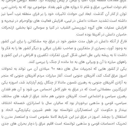
عراق معادلات منطقه غرب آسیا را بیش از پیش پیچیده کرد. تسلط گروهی افراطی به
نام دولت اسلامی عراق و شام تا دروازه های شهر بغداد موضوعی بود که به راحتی نمی
توان از کنار آن گذشت. ابعاد این حوادث تاثیرات خود را بر فرای منطقه غرب آسیا نیز
داشته است.تشدید حملات داعش در لیبی، افزایش فعالیت های بوکوحرام در نیجریه و
افزایش عملیات های گروه تروریستی الشباب در کنیا و سومالی تنها بخشی ازتحرکات
حامیان داعش در آفریقا بوده است.
فارغ از آنکه داعش در طول مدت حضور خود در عراق چه مشکلاتی را برای این کشور
به وجود آورد، بسیاری از متفکرین و صاحب نظران عراقی و دیگر کشور ها را به فکر وا
داشت تا به ریشه یابی علل اصلی شکل گیری تفکرات تکفیری و افراطی در این کشور و
راههای مبارزه با آن و ویرانی های به جا مانده از جنگ را بررسی کنند.
یکی از کشور هایی که تجربیات سال های دهه ۹۰ میلادی آن می تواند به تحولات
امروز عراق کمک کند، آفریقای جنوبی است. آغاز مبارزات مردم آفریقای جنوبی که منجر
به آزادی آفریقای جنوبی به رهبری نلسون ماندلا از چنگال رژیم آپارتاید شد، امروزه یکی
ازبزرگترین معضلاتی است که در عراق به طور کامل احساس می شود و آن هم فقدان
رهبری سیاسی و اجتماعی است. آفریقای جنوبی هم مانند عراق از طیف های مختلف
سیاسی، قومی و مذهبی برخوردار بود که سالیان سال با استراتژی خصمانه اختلاف
بینداز و حکومت کن استعمارگران نتوانسته بود طعم شیرین یکپارچگی، اتحاد و
استقلال را بچشد. امروز در عراق نیز این شرایط کاملا ملموس است و استعمار مدرن با
تحریک احساسات قومی و مذهبی توانسته است اقلیم عراق را دچار بحران های جدی