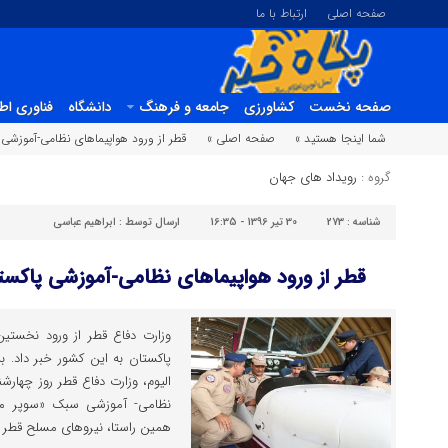
صفحه اصلی
ارتباط با ما
صفحه نخست
کشاورزی
جامعه و فرهنگ
دانشگاه
فناوری اط
شما اینجا هستید »
صفحه اصلی »
قطر از ورود هواپیماهای نظامی-آموزشی 
گروه :
رویداد های جهان
شناسه :
273
30 تیر 1396 - 16:35
ارسال توسط :
ابراهیم عباسی
قطر از ورود هواپیماهای نظامی-آموزشی پاکستا
وزارت دفاع قطر از ورود نخستین
پاکستان به این کشور خبر داد. ب
الیوم، وزارت دفاع قطر روز چهارش
نظامی- آموزشی سبک «سوپر موش
همین راستا، نیروهای مسلح قطر م