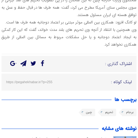
سخنگوی وزارت خارجه چین که این سخنان را در پی تصویب تحریم های ضد ایرانی از
سوی مجلس سنای آمریکا مطرح می کرد، گفت: همه طرف ها در قبال حفظ و عمل به
توافق هسته ای ایران مسئول هستند.
لو کانگ افزود: همکاری بین المللی موثر مبتنی بر اعتماد دوجانبه همه طرف ها است.
وی همچنین با انتقاد از آنچه وی تحریم های بلند مدت خواند، گفت که این کار کمکی
به ایجاد اعتماد دوجانبه و یا حل مشکلات مربوط به مسائل بین المللی از طریق
همکاری نخواهد کرد.
اشتراک گذاری :
لینک کوتاه :
https://pegahekhabar.ir/?p=255
برچسب ها
برجام
تحریم
چین
نوشته های مشابه