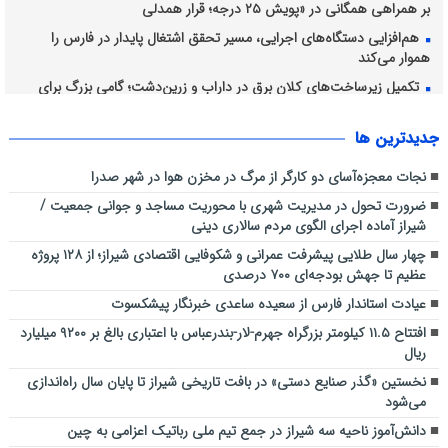
بر همراهی همگانی در «پویش ۲۵ درجه؛ قرار همدلی
هم‌افزایی دستگاه‌های اجرایی، مسیر تحقق اشتغال پایدار در فارس را
هموار می‌کند
تکمیل زیرساخت‌های کلان برق در داراب و زرین‌دشت؛ گامی بزرگ برای
پایداری شبکه جنوب کشور
جديدترين ها
نجات معجزه‌آسای دو کارگر از مرگ در مخزن هوا در شهر صدرا
ضرورت تحول در مدیریت شهری با محوریت مساجد و جوانی جمعیت /
شیراز آماده اجرای الگوی مردم سالاری دینی
چهار سال طلایی پیشرفت عمرانی و شکوفایی اقتصادی شیراز؛ از ۱۲۸ پروژه
عظیم تا جهش بودجه‌ای ۷۰۰ درصدی
عیادت استاندار فارس از سعیده ساعدی خبرنگار پیشکسوت
افتتاح ۱۱.۵ کیلومتر بزرگراه جهرم-لار-بندرعباس با اعتباری بالغ بر ۹۲۰۰ میلیارد
ریال
نخستین «گذر صنایع دستی» در بافت تاریخی شیراز تا پایان سال راه‌اندازی
می‌شود
دانش‌آموز ناحیه سه شیراز در جمع تیم ملی رباتیک اعزامی به چین