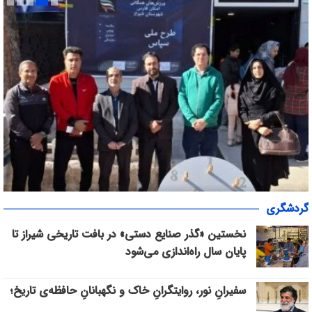
«سپاس» در میانرود شیراز طنین‌انداز شد/ هم‌افزایی ورزش، فرهنگ و
گردشگری
خدمات اجتماعی با حضور ۳۰۰ شهروند
نخستین «گذر صنایع دستی» در بافت تاریخی شیراز تا
پایان سال راه‌اندازی می‌شود
سفیرانِ نور، روایتگرانِ خاک و نگهبانانِ حافظه‌ی تاریخ؛