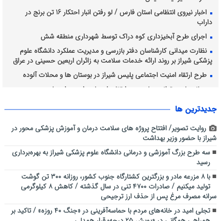
اخبار نیروی انتظامی استان فارس / لو رفتن انبار احتکار 16 تن برنج در
داراب
اجرای طرح آبخیزداری کوه دراک توسط شهرداری منطقه شش
نظارت میدانی کارشناسان دفتر بازرسی و مدیریت عملکرد دانشگاه علوم
پزشکی شیراز بر روند ارائه خدمات سلامت به زائران اربعین حسینی در عراق
طرح ارتقاء امنیت اجتماعی پلیس شیراز در بوستان ها و محلات آلوده
رسانه، بازوی توانمند پلیس در ارتقای احساس امنیت اجتماعی
فرهنگ عاشورا، محور همدلی و خدمت در ستاد اربعین حسینی شهرداری
جديدترين ها
شیراز
روایت تصویر/ افتتاح پروژه های سلامت درمان و آموزش پزشکی محور در
شیراز با حضور وزیر بهداشت
سه طرح بزرگ آموزشی و درمانی دانشگاه علوم پزشکی شیراز به بهره‌برداری
رسید
با ۸ مزرعه مادر و بزرگترین کشتارگاه جنوب کشور، روزانه ۳۰۰ تن گوشت
تولید میکنیم / صادرات ۴۷۰۰ تنی در سال گذشته / کاهش ۸ کیلوگرمی
سرانه مصرف مرغ پس از حذف ارز ترجیحی
تجلی امید در خانه‌های مردم با حماسه‌آفرینی در «جنگ ۴۰ روزه» / تاکید بر
همراهی همگانی در «پویش ۲۵ درجه؛ قرار همدلی