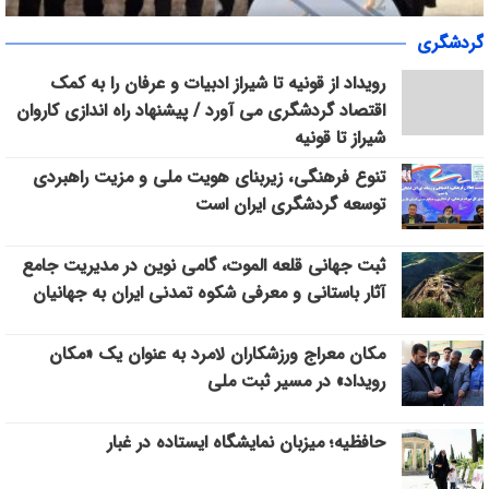
«سپاس» در میانرود شیراز طنین‌انداز شد/ هم‌افزایی ورزش، فرهنگ و
گردشگری
خدمات اجتماعی با حضور ۳۰۰ شهروند
رویداد از قونیه تا شیراز ادبیات و عرفان را به کمک
اقتصاد گردشگری می آورد / پیشنهاد راه اندازی کاروان
شیراز تا قونیه
تنوع فرهنگی، زیربنای هویت ملی و مزیت راهبردی
توسعه گردشگری ایران است
ثبت جهانی قلعه الموت، گامی نوین در مدیریت جامع
آثار باستانی و معرفی شکوه تمدنی ایران به جهانیان
مکان معراج ورزشکاران لامرد به عنوان یک «مکان
رویداد» در مسیر ثبت ملی
حافظیه؛ میزبان نمایشگاه ایستاده در غبار