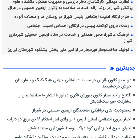
نظارت میدانی کارشناسان دفتر بازرسی و مدیریت عملکرد دانشگاه علوم
پزشکی شیراز بر روند ارائه خدمات سلامت به زائران اربعین حسینی در عراق
طرح ارتقاء امنیت اجتماعی پلیس شیراز در بوستان ها و محلات آلوده
رسانه، بازوی توانمند پلیس در ارتقای احساس امنیت اجتماعی
فرهنگ عاشورا، محور همدلی و خدمت در ستاد اربعین حسینی شهرداری
شیراز
توقیف ساخت‌وساز غیرمجاز در اراضی ملی بخش پشتکوه شهرستان نی‌ریز
برداشت انگور از ۴۲۸۲ هکتار از تاکستان های شیراز ادامه دارد
جديدترين ها
دو عضو کانون فارس در مسابقات نقاشی جهانی هنگ‌کنگ و بلغارستان
خوش درخشیدند
افتتاح واحد سیار کانون پرورش فکری در اوز با اعتبار ۱۰ میلیارد ریال و
مشارکت خیر نیک‌اندیش
محدودیت های ترافیکی جاماندگان اربعین حسینی در شیراز
اخبار نیروی انتظامی استان فارس / لو رفتن انبار احتکار 16 تن برنج در داراب
اجرای طرح آبخیزداری کوه دراک توسط شهرداری منطقه شش
نظارت میدانی کارشناسان دفتر بازرسی و مدیریت عملکرد دانشگاه علوم