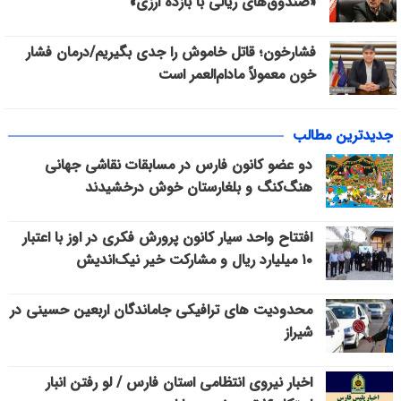
«صندوق‌های ریالی با بازده ارزی»
فشارخون؛ قاتل خاموش را جدی بگیریم/درمان فشار
خون معمولاً مادام‌العمر است
جدیدترین مطالب
دو عضو کانون فارس در مسابقات نقاشی جهانی
هنگ‌کنگ و بلغارستان خوش درخشیدند
افتتاح واحد سیار کانون پرورش فکری در اوز با اعتبار
۱۰ میلیارد ریال و مشارکت خیر نیک‌اندیش
محدودیت های ترافیکی جاماندگان اربعین حسینی در
شیراز
اخبار نیروی انتظامی استان فارس / لو رفتن انبار