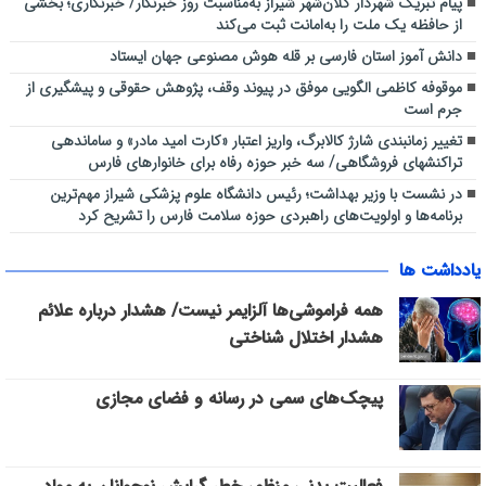
پیام تبریک شهردار کلان‌شهر شیراز به‌مناسبت روز خبرنگار/ خبرنگاری؛ بخشی
از حافظه یک ملت را به‌امانت ثبت می‌کند
دانش آموز استان فارسی بر قله هوش مصنوعی جهان ایستاد
موقوفه کاظمی الگویی موفق در پیوند وقف، پژوهش حقوقی و پیشگیری از
جرم است
تغییر زمانبندی شارژ کالابرگ، واریز اعتبار «کارت امید مادر» و ساماندهی
تراکنشهای فروشگاهی/ سه خبر حوزه رفاه برای خانوارهای فارس
در نشست با وزیر بهداشت؛ رئیس دانشگاه علوم پزشکی شیراز مهم‌ترین
برنامه‌ها و اولویت‌های راهبردی حوزه سلامت فارس را تشریح کرد
یادداشت ها
همه فراموشی‌ها آلزایمر نیست/ هشدار درباره علائم
هشدار اختلال شناختی
پیچک‌های سمی در رسانه و فضای مجازی