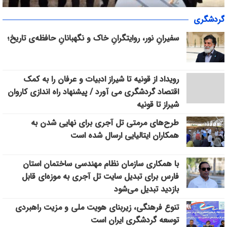
«سپاس» در میانرود شیراز طنین‌انداز شد/ هم‌افزایی ورزش، فرهنگ و
گردشگری
خدمات اجتماعی با حضور ۳۰۰ شهروند
سفیرانِ نور، روایتگرانِ خاک و نگهبانانِ حافظه‌ی تاریخ؛
رویداد از قونیه تا شیراز ادبیات و عرفان را به کمک
اقتصاد گردشگری می آورد / پیشنهاد راه اندازی کاروان
شیراز تا قونیه
طرح‌های مرمتی تل آجری برای نهایی شدن به
همکاران ایتالیایی ارسال شده است
با همکاری سازمان نظام مهندسی ساختمان استان
فارس برای تبدیل سایت تل آجری به موزه‌ای قابل
بازدید تبدیل می‌شود
تنوع فرهنگی، زیربنای هویت ملی و مزیت راهبردی
توسعه گردشگری ایران است