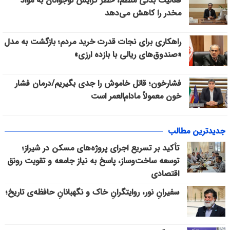
فعالیت بدنی منظم، خطر گرایش نوجوانان به مواد
مخدر را کاهش می‌دهد
راهکاری برای نجات قدرت خرید مردم؛ بازگشت به مدل
«صندوق‌های ریالی با بازده ارزی»
فشارخون؛ قاتل خاموش را جدی بگیریم/درمان فشار
خون معمولاً مادام‌العمر است
جدیدترین مطالب
تأکید بر تسریع اجرای پروژه‌های مسکن در شیراز؛
توسعه ساخت‌وساز، پاسخ به نیاز جامعه و تقویت رونق
اقتصادی
سفیرانِ نور، روایتگرانِ خاک و نگهبانانِ حافظه‌ی تاریخ؛