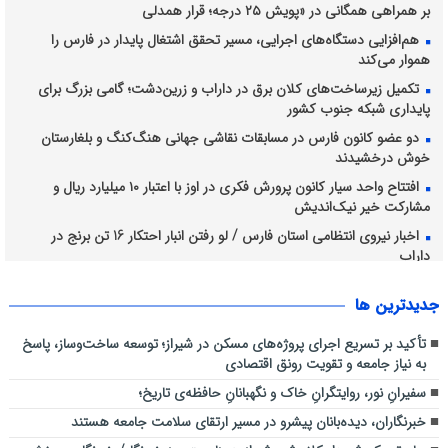
بر همراهی همگانی در «پویش ۲۵ درجه؛ قرار همدلی
هم‌افزایی دستگاه‌های اجرایی، مسیر تحقق اشتغال پایدار در فارس را
هموار می‌کند
تکمیل زیرساخت‌های کلان برق در داراب و زرین‌دشت؛ گامی بزرگ برای
پایداری شبکه جنوب کشور
دو عضو کانون فارس در مسابقات نقاشی جهانی هنگ‌کنگ و بلغارستان
خوش درخشیدند
افتتاح واحد سیار کانون پرورش فکری در اوز با اعتبار ۱۰ میلیارد ریال و
مشارکت خیر نیک‌اندیش
اخبار نیروی انتظامی استان فارس / لو رفتن انبار احتکار 16 تن برنج در
داراب
اجرای طرح آبخیزداری کوه دراک توسط شهرداری منطقه شش
جديدترين ها
نظارت میدانی کارشناسان دفتر بازرسی و مدیریت عملکرد دانشگاه علوم
پزشکی شیراز بر روند ارائه خدمات سلامت به زائران اربعین حسینی در عراق
تأکید بر تسریع اجرای پروژه‌های مسکن در شیراز؛ توسعه ساخت‌وساز، پاسخ
به نیاز جامعه و تقویت رونق اقتصادی
سفیرانِ نور، روایتگرانِ خاک و نگهبانانِ حافظه‌ی تاریخ؛
خبرنگاران، دیده‌بانان پیشرو در مسیر ارتقای سلامت جامعه هستند