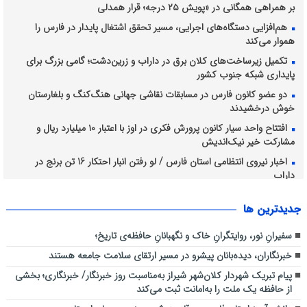
بر همراهی همگانی در «پویش ۲۵ درجه؛ قرار همدلی
هم‌افزایی دستگاه‌های اجرایی، مسیر تحقق اشتغال پایدار در فارس را
هموار می‌کند
تکمیل زیرساخت‌های کلان برق در داراب و زرین‌دشت؛ گامی بزرگ برای
پایداری شبکه جنوب کشور
دو عضو کانون فارس در مسابقات نقاشی جهانی هنگ‌کنگ و بلغارستان
خوش درخشیدند
افتتاح واحد سیار کانون پرورش فکری در اوز با اعتبار ۱۰ میلیارد ریال و
مشارکت خیر نیک‌اندیش
اخبار نیروی انتظامی استان فارس / لو رفتن انبار احتکار 16 تن برنج در
داراب
اجرای طرح آبخیزداری کوه دراک توسط شهرداری منطقه شش
جديدترين ها
نظارت میدانی کارشناسان دفتر بازرسی و مدیریت عملکرد دانشگاه علوم
پزشکی شیراز بر روند ارائه خدمات سلامت به زائران اربعین حسینی در عراق
سفیرانِ نور، روایتگرانِ خاک و نگهبانانِ حافظه‌ی تاریخ؛
خبرنگاران، دیده‌بانان پیشرو در مسیر ارتقای سلامت جامعه هستند
پیام تبریک شهردار کلان‌شهر شیراز به‌مناسبت روز خبرنگار/ خبرنگاری؛ بخشی
از حافظه یک ملت را به‌امانت ثبت می‌کند