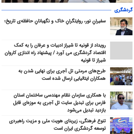
«سپاس» در میانرود شیراز طنین‌انداز شد/ هم‌افزایی ورزش، فرهنگ و
گردشگری
خدمات اجتماعی با حضور ۳۰۰ شهروند
سفیرانِ نور، روایتگرانِ خاک و نگهبانانِ حافظه‌ی تاریخ؛
رویداد از قونیه تا شیراز ادبیات و عرفان را به کمک
اقتصاد گردشگری می آورد / پیشنهاد راه اندازی کاروان
شیراز تا قونیه
طرح‌های مرمتی تل آجری برای نهایی شدن به
همکاران ایتالیایی ارسال شده است
با همکاری سازمان نظام مهندسی ساختمان استان
فارس برای تبدیل سایت تل آجری به موزه‌ای قابل
بازدید تبدیل می‌شود
تنوع فرهنگی، زیربنای هویت ملی و مزیت راهبردی
توسعه گردشگری ایران است