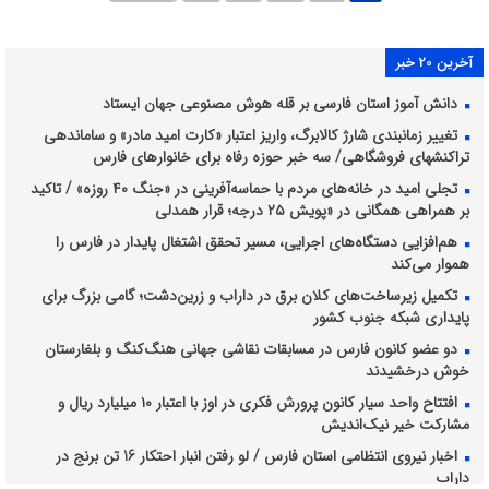
آخرین 20 خبر
دانش آموز استان فارسی بر قله هوش مصنوعی جهان ایستاد
تغییر زمانبندی شارژ کالابرگ، واریز اعتبار «کارت امید مادر» و ساماندهی
تراکنشهای فروشگاهی/ سه خبر حوزه رفاه برای خانوارهای فارس
تجلی امید در خانه‌های مردم با حماسه‌آفرینی در «جنگ ۴۰ روزه» / تاکید
بر همراهی همگانی در «پویش ۲۵ درجه؛ قرار همدلی
هم‌افزایی دستگاه‌های اجرایی، مسیر تحقق اشتغال پایدار در فارس را
هموار می‌کند
تکمیل زیرساخت‌های کلان برق در داراب و زرین‌دشت؛ گامی بزرگ برای
پایداری شبکه جنوب کشور
دو عضو کانون فارس در مسابقات نقاشی جهانی هنگ‌کنگ و بلغارستان
خوش درخشیدند
افتتاح واحد سیار کانون پرورش فکری در اوز با اعتبار ۱۰ میلیارد ریال و
مشارکت خیر نیک‌اندیش
اخبار نیروی انتظامی استان فارس / لو رفتن انبار احتکار 16 تن برنج در
داراب