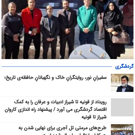
«سپاس» در میانرود شیراز طنین‌انداز شد/ هم‌افزایی ورزش، فرهنگ و
گردشگری
خدمات اجتماعی با حضور ۳۰۰ شهروند
سفیرانِ نور، روایتگرانِ خاک و نگهبانانِ حافظه‌ی تاریخ؛
رویداد از قونیه تا شیراز ادبیات و عرفان را به کمک
اقتصاد گردشگری می آورد / پیشنهاد راه اندازی کاروان
شیراز تا قونیه
طرح‌های مرمتی تل آجری برای نهایی شدن به