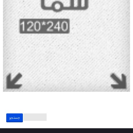
جستجو
برای: