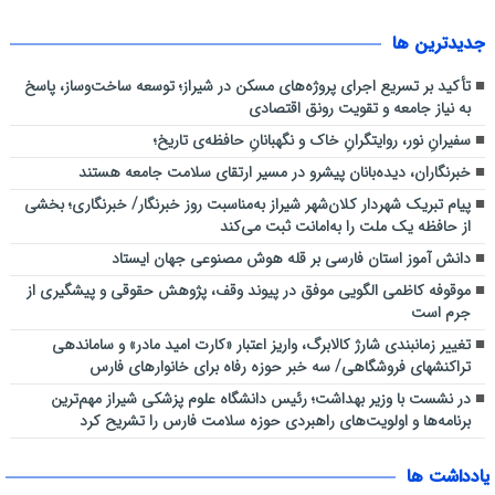
اجرای طرح آبخیزداری کوه دراک توسط شهرداری منطقه شش
جديدترين ها
نظارت میدانی کارشناسان دفتر بازرسی و مدیریت عملکرد دانشگاه علوم
پزشکی شیراز بر روند ارائه خدمات سلامت به زائران اربعین حسینی در عراق
تأکید بر تسریع اجرای پروژه‌های مسکن در شیراز؛ توسعه ساخت‌وساز، پاسخ
به نیاز جامعه و تقویت رونق اقتصادی
سفیرانِ نور، روایتگرانِ خاک و نگهبانانِ حافظه‌ی تاریخ؛
خبرنگاران، دیده‌بانان پیشرو در مسیر ارتقای سلامت جامعه هستند
پیام تبریک شهردار کلان‌شهر شیراز به‌مناسبت روز خبرنگار/ خبرنگاری؛ بخشی
از حافظه یک ملت را به‌امانت ثبت می‌کند
دانش آموز استان فارسی بر قله هوش مصنوعی جهان ایستاد
موقوفه کاظمی الگویی موفق در پیوند وقف، پژوهش حقوقی و پیشگیری از
جرم است
تغییر زمانبندی شارژ کالابرگ، واریز اعتبار «کارت امید مادر» و ساماندهی
تراکنشهای فروشگاهی/ سه خبر حوزه رفاه برای خانوارهای فارس
در نشست با وزیر بهداشت؛ رئیس دانشگاه علوم پزشکی شیراز مهم‌ترین
برنامه‌ها و اولویت‌های راهبردی حوزه سلامت فارس را تشریح کرد
یادداشت ها