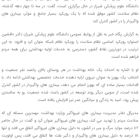
دانشگاه علوم پزشکی شیراز در حال برگزاری است، گفت: در سه تا چهار دهه گذشته،
نظام سلامت کشور موفق شده که با یک رویکرد بسیار جامع و موثر، بیماری های
واگیردار را در کشور کنترل کند.
به گزارش پگاه خبر به نقل از روابط عمومی دانشگاه علوم پزشکی شیراز، دکتر «افشین
استوار» رویکرد اساسی نظام سلامت را رویکرد نظام شبکه عنوان کرد و افزود: به این
ترتیب در دورترین نقاط کشور، دسترسی به خدمات اولیه بهداشتی برای همه مردم
فراهم شده است.
او با اشاره به احداث یک خانه بهداشت در هر روستای بالای پانصد نفر جمعیت و
انتخاب یک بهورز به عنوان نیروی ارایه دهنده خدمات تخصصی بهداشتی ادامه داد: با
اقدامات بسیار ساده ای که بهورز انجام می دهد، بیماری های واگیردار در کشور کنترل
شده است، از سویی دیگر روند توسعه در کشور باعث شده جمعیت رو به سالمندی
پیش رود، امید به زندگی و میانگین عمر نیز افزایش یافته است.
مدیرکل دفتر مدیریت بیماری های غیرواگیر وزارت بهداشت مهمترین مسئله ای که
سلامت مردم را تهدید می کند، بیماری های غیرواگیر عنوان کرد و گفت: در حال حاضر
۸۲ درصد موارد مرگ و میر در کشور، به دلیل بیماری های غیرواگیر اتفاق می افتد و تنها
۱۸ درصد به دلیل بیماری های واگیردار و دگیر علت ها اتفاق می افتد، پس اولویت