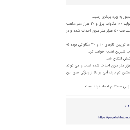
ر به بهره برداری رسید.
به گزارش خبرنگار مهر، نیروگاه آب شیرین کن جنوب جزیره کیش با ظرفیت تولید ۱۰۰ مگاوات برق و ۲۰ هزار متر مکعب
آب شیرین در روز با حضور معاون اول رییس جمهور افتتاح شد.این طرح در مساحت ۵۰ هزار متر مربع احداث شده و در
این طرح برای ۸۰ نفر اشتغال زایی مستقیم ایجاد کرده است. واحدهای نیروگاه، توربین گازهای ۲۰ و ۳۰ مگاواتی بوده که
آب شیرین تغذیه خواهد کرد.
کیش افتتاح شد.
ارک آبی با سرمایه گذاری ۱۸۵۰ میلیارد ریال و در زمینی به مساحت ۵۶ هزار متر مربع احداث شده است و می تواند
ایجاد نخستین تم پارک آبی رو باز از ویژگی های این
ه :
https://pegahekhabar.