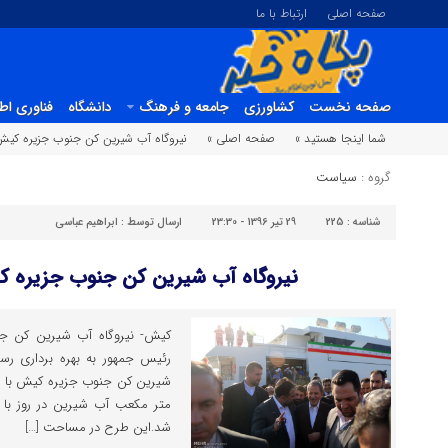
صفحه اصلی
ارتباط با ما
صفحه نخست
کشاورزی
جامعه و فرهنگ
دانشگاه
فناوری اط
شما اینجا هستید »
صفحه اصلی »
نیروگاه آب شیرین کن جنوب جزیره کیش
گروه :
سیاست
شناسه :
225
29 تیر 1396 - 23:30
ارسال توسط :
ابراهیم عباسی
نیروگاه آب شیرین کن جنوب جزیره ک
کیش- نیروگاه آب شیرین کن ج
رئیس جمهور به بهره برداری رسید
متر مکعب آب شیرین در روز با 
شد.این طرح در مساحت […]