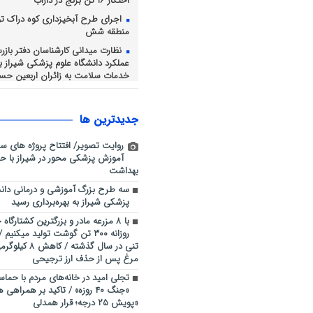
احتکار 16 تن برنج در داراب
اجرای طرح آبخیزداری کوه دراک ت
منطقه شش
نظارت میدانی کارشناسان دفتر باز
عملکرد دانشگاه علوم پزشکی شیراز بر 
خدمات سلامت به زائران اربعین حسی
طرح ارتقاء امنیت اجتماعی پلیس ش
بوستان ها و محلات آلوده
جديدترين ها
رسانه، بازوی توانمند پلیس در ارت
امنیت اجتماعی
روایت تصویر/ افتتاح پروژه های س
فرهنگ عاشورا، محور همدلی و خد
آموزش پزشکی محور در شیراز با حض
اربعین حسینی شهرداری شیراز
بهداشت
سه طرح بزرگ آموزشی و درمانی دانش
پزشکی شیراز به بهره‌برداری رسید
با ۸ مزرعه مادر و بزرگترین کشتارگا
تنی در سال گذشته
مرغ پس از حذف ارز ترجیحی
تجلی امید در خانه‌های مردم با حماسه
«جنگ ۴۰ روزه» / تاکید بر همراهی
«پویش ۲۵ درجه؛ قرار همدلی