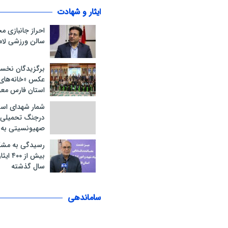
ایثار و شهادت
احراز جانبازی 
سالن ورزشی لام
برگزیدگان نخس
عکس «خانه‌های ا
استان فارس مع
شمار شهدای است
درجنگ تحمیلی 
صهیونسیتی به ۲۱ نفر رسید
رسیدگی به مشک
سال گذشته
ساماندهی