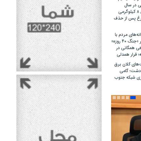
ت ۴۷۰۰ تنی در سال
گذشته / کاهش ۸ کیلوگرمی
غ پس از حذف
نه‌های مردم با
حماسه‌آفرینی در «جنگ ۴۰ روزه»
هی همگانی در
های کلان برق
‌دشت؛ گامی
اری شبکه جنوب