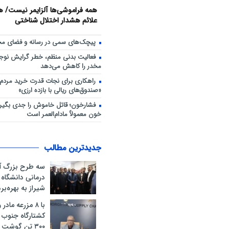
همه فراموشی‌ها آلزایمر نیست/ هش
علائم هشدار اختلال شناختی
پیچک‌های سمی در رسانه و فضای مج
فعالیت بدنی منظم، خطر گرایش نوجوا
مخدر را کاهش می‌دهد
راهکاری برای نجات قدرت خرید مردم؛
«صندوق‌های ریالی با بازده ارزی»
فشارخون؛ قاتل خاموش را جدی بگیری
خون معمولاً مادام‌العمر است
جدیدترین مطالب
سه طرح بزرگ آ
درمانی دانشگاه
شیراز به بهره‌ب
با ۸ مزرعه ماد
کشتارگاه جنوب ک
۳۰۰ تن گوشت 