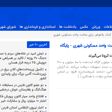
لاعات
ورزش
عکس
یادداشت ها
استانداری و فرمانداری ها
شورای شهر 
آخرین 20 خبر
ض برای ساخت واحد مسکونی شهری - پایگاه
تجلی امید در خانه‌های مردم با حما
ت کرونا می‌گیرند
«جنگ ۴۰ روزه» / تاکید بر همراهی
وزیر تعاون، ‌کار و رفاه اجتماعی گفت: یک میلیون کارگاه ثبت‌شده با سه میلیون و ۲۰۰
«پویش ۲۵ درجه؛ قرار همدلی
ب دیدند تسهیلات دریافت می‌کنند. به گزارش
تکمیل زیرساخت‌های کلان برق در د
تماعی، «محمد شریعتمداری» افزود: بر اساس
زرین‌دشت؛ گامی بزرگ برای پایداری
قتصادی دولت، با همکاری […]
کشور
دو عضو کانون فارس در مسابقات ن
هنگ‌کنگ و بلغارستان خوش درخشید
افتتاح واحد سیار کانون پرورش فکری
اعتبار ۱۰ میلیارد ریال و مشارکت خیر نیک‌اندیش
اخبار نیروی انتظامی استان فارس / ل