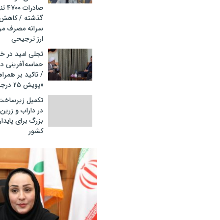
صادرا
سرانه مصرف مر
ارز ترجیحی
تجلی امید در خا
/ تاکید بر همرا
«پویش ۲۵ درجه؛ قرار همدلی
تکمیل زیرساخت‌
در داراب و زرین
بزرگ برای پاید
کشور