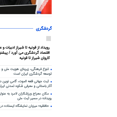
«سپاس» در میانرود شیراز طنین‌ا
هم‌افزایی ورزش، فرهنگ و خدمات
حضور ۳۰۰ شهروند
گردشگری
رویداد از قونیه تا شیراز ادبیات و 
اقتصاد گردشگری می آورد / پیشنهاد
کاروان شیراز تا قونیه
تنوع فرهنگی، زیربنای هویت ملی و 
توسعه گردشگری ایران است
ثبت جهانی قلعه الموت، گامی نوین د
آثار باستانی و معرفی شکوه تمدنی ایران
مکان معراج ورزشکاران لامرد به عنو
رویداد» در مسیر ثبت ملی
حافظیه؛ میزبان نمایشگاه ایستاده در غ