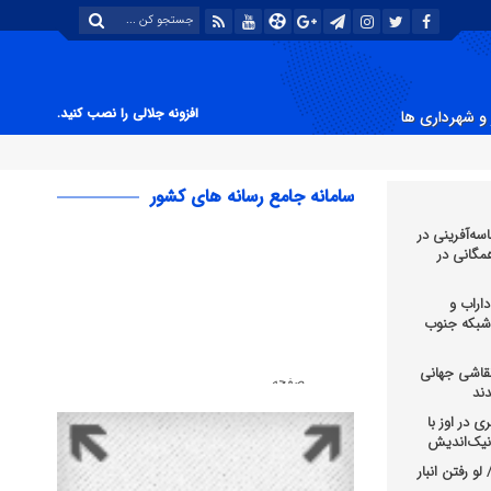
افزونه جلالی را نصب کنید.
و شهرداری ها
سامانه جامع رسانه های کشور
سه‌آفرینی در
 همگانی در
اراب و
 شبکه جنوب
قاشی جهانی
ند
 در اوز با
و رفتن انبار