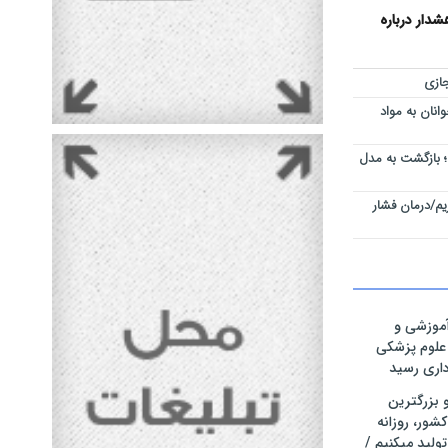
دار درباره
ازی
نان به مواد
 بازگشت به مدل
م/درمان فشار
موزشی و
 علوم پزشکی
رداری رسید
ر و بزرگترین
شور، روزانه
تولید میکنیم /