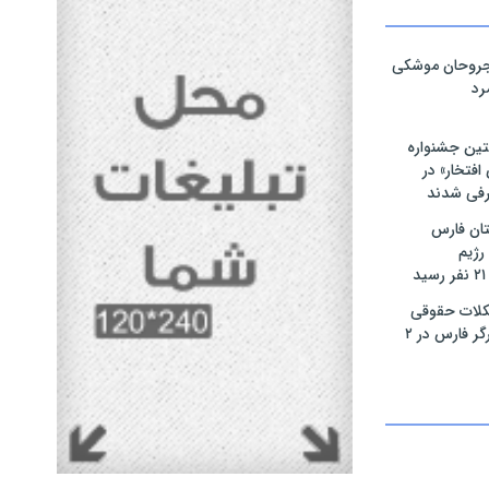
مجروحان موشکی
رد
تین جشنواره
فتخار» در
رفی شدند
ان فارس
رژیم
لات حقوقی
بیش از ۴۰۰ ایثارگر فارس در ۲