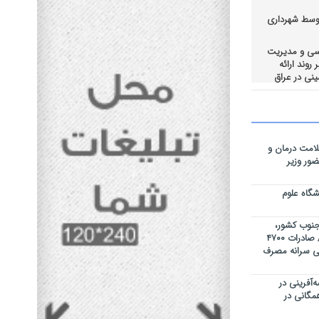
وسط شهرداری
رسی و مدیریت
روند ارائه
نی در عراق
یراز در
قای احساس
لامت درمان و
مت در ستاد
ور وزیر
گاه علوم
ه جنوب کشور،
روزانه ۳۰۰ تن گوشت تولید میکنیم / صادرات ۴۷۰۰
 / کاهش ۸ کیلوگرمی سرانه مصرف
‌آفرینی در
 همگانی در