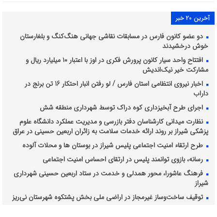
آخرین 20 خبر
دو عضو کانون فارس در مسابقات نقاشی جهانی هنگ‌کنگ و بلغارستان
خوش درخشیدند
افتتاح واحد سیار کانون پرورش فکری در اوز با اعتبار ۱۰ میلیارد ریال و
مشارکت خیر نیک‌اندیش
اخبار نیروی انتظامی استان فارس / لو رفتن انبار احتکار 16 تن برنج در
داراب
اجرای طرح آبخیزداری کوه دراک توسط شهرداری منطقه شش
نظارت میدانی کارشناسان دفتر بازرسی و مدیریت عملکرد دانشگاه علوم
پزشکی شیراز بر روند ارائه خدمات سلامت به زائران اربعین حسینی در عراق
طرح ارتقاء امنیت اجتماعی پلیس شیراز در بوستان ها و محلات آلوده
رسانه، بازوی توانمند پلیس در ارتقای احساس امنیت اجتماعی
فرهنگ عاشورا، محور همدلی و خدمت در ستاد اربعین حسینی شهرداری
شیراز
توقیف ساخت‌وساز غیرمجاز در اراضی ملی بخش پشتکوه شهرستان نی‌ریز
برداشت انگور از ۴۲۸۲ هکتار از تاکستان های شیراز ادامه دارد