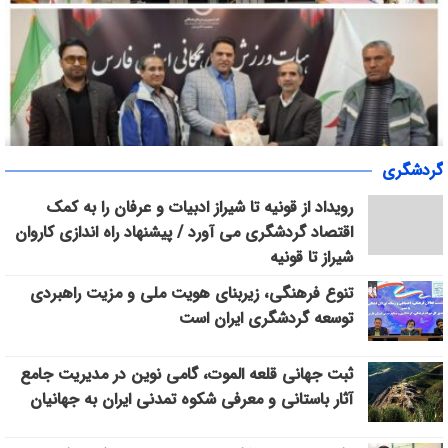
نفس تازه در رگ‌های ورزش همگانی فارس/ رؤسای هیئت‌های همگانی
گردشگری
فسا و مرودشت با حضور هیئت رئیسه منصوب شدند
رویداد از قونیه تا شیراز ادبیات و عرفان را به کمک
اقتصاد گردشگری می آورد / پیشنهاد راه اندازی کاروان
شیراز تا قونیه
تنوع فرهنگی، زیربنای هویت ملی و مزیت راهبردی
توسعه گردشگری ایران است
ثبت جهانی قلعه الموت، گامی نوین در مدیریت جامع
آثار باستانی و معرفی شکوه تمدنی ایران به جهانیان