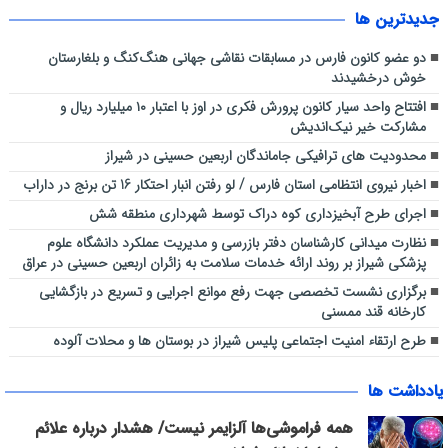
جديدترين ها
دو عضو کانون فارس در مسابقات نقاشی جهانی هنگ‌کنگ و بلغارستان
خوش درخشیدند
افتتاح واحد سیار کانون پرورش فکری در اوز با اعتبار ۱۰ میلیارد ریال و
مشارکت خیر نیک‌اندیش
محدودیت های ترافیکی جاماندگان اربعین حسینی در شیراز
اخبار نیروی انتظامی استان فارس / لو رفتن انبار احتکار 16 تن برنج در داراب
اجرای طرح آبخیزداری کوه دراک توسط شهرداری منطقه شش
نظارت میدانی کارشناسان دفتر بازرسی و مدیریت عملکرد دانشگاه علوم
پزشکی شیراز بر روند ارائه خدمات سلامت به زائران اربعین حسینی در عراق
برگزاری نشست تخصصی جهت رفع موانع اجرایی و تسریع در بازگشایی
کارخانه قند ممسنی
طرح ارتقاء امنیت اجتماعی پلیس شیراز در بوستان ها و محلات آلوده
یادداشت ها
همه فراموشی‌ها آلزایمر نیست/ هشدار درباره علائم