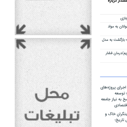
دار درباره
ازی
نان به مواد
 بازگشت به مدل
م/درمان فشار
اجرای پروژه‌های
 توسعه
 به نیاز جامعه
قتصادی
یتگرانِ خاک و
 تاریخ؛