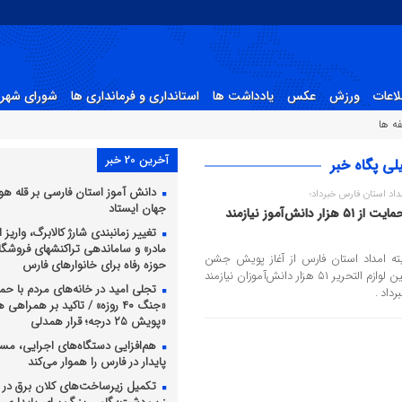
لاعات
ورزش
عکس
یادداشت ها
استانداری و فرمانداری ها
شورای شهر 
ه ها
آخرین 20 خبر
ی پگاه خبر
دانش آموز استان فارسی بر قله 
د استان فارس خبرداد؛
جهان ایستاد
اجرای پویش جشن عاطفه‌ها برای حمایت از ۵۱ هزار دانش‌آموز نیازمند
تغییر زمانبندی شارژ کالابرگ، واریز ا
مادر» و ساماندهی تراکنشهای فروشگ
ه امداد استان فارس از آغاز پویش جشن
حوزه رفاه برای خانوارهای فارس
عاطفه‌ها تا پانزدهم مهر ماه با هدف تأمین لوازم التحریر ۵۱ هزار دانش‌آموزان نیازمند
تجلی امید در خانه‌های مردم با حما
داد .
«جنگ ۴۰ روزه» / تاکید بر همراهی
«پویش ۲۵ درجه؛ قرار همدلی
هم‌افزایی دستگاه‌های اجرایی، مس
پایدار در فارس را هموار می‌کند
تکمیل زیرساخت‌های کلان برق در د