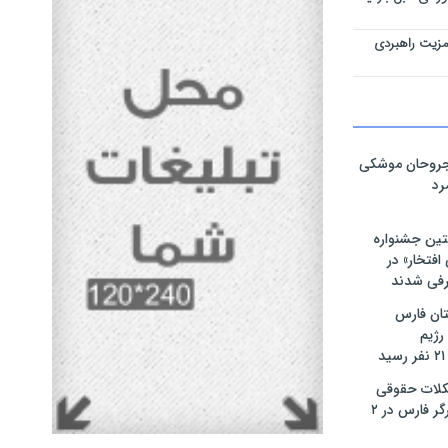
مزیت راهبردی
مجروحان موشکی
رد
تین جشنواره
فتخار» در
رفی شدند
ان فارس
رژیم
لات حقوقی
بیش از ۴۰۰ ایثارگر فارس در ۲