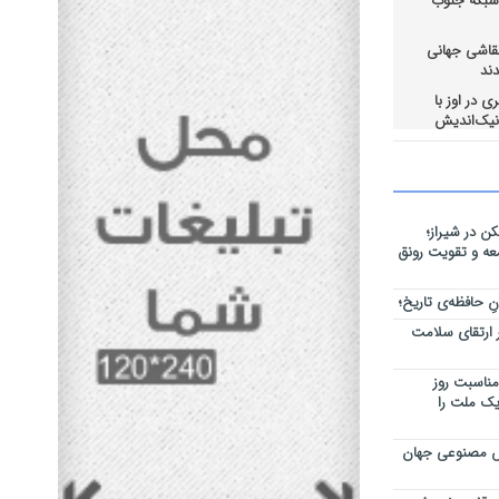
 شبکه جنوب
قاشی جهانی
ند
 در اوز با
و رفتن انبار
وسط شهرداری
ن در شیراز؛
رسی و مدیریت
عه و تقویت رونق
روند ارائه
نی در عراق
نِ حافظه‌ی تاریخ؛
ر ارتقای سلامت
‌مناسبت روز
یک ملت را
وش مصنوعی جهان