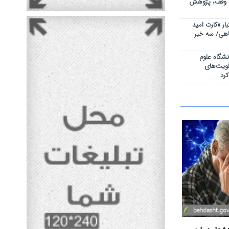
ند وقف، پژوهش
بار «کارت امید
اهی/ سه خبر
شگاه علوم
لویت‌های
رد