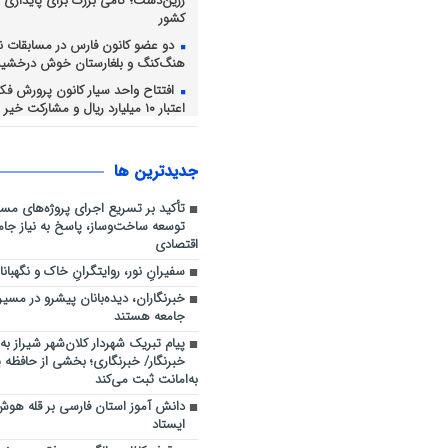
زرین‌دشت؛ گامی بزرگ برای پایداری
کشور
دو عضو کانون فارس در مسابقات ن
هنگ‌کنگ و بلغارستان خوش درخشید
افتتاح واحد سیار کانون پرورش فکری
اعتبار ۱۰ میلیارد ریال و مشارکت خیر نیک‌اندیش
اخبار نیروی انتظامی استان فارس / ل
احتکار 16 تن برنج در داراب
جديدترين ها
اجرای طرح آبخیزداری کوه دراک ت
منطقه شش
تأکید بر تسریع اجرای پروژه‌های مسک
نظارت میدانی کارشناسان دفتر باز
توسعه ساخت‌وساز، پاسخ به نیاز جام
عملکرد دانشگاه علوم پزشکی شیراز بر 
اقتصادی
خدمات سلامت به زائران اربعین حسی
سفیرانِ نور، روایتگرانِ خاک و نگهبانا
خبرنگاران، دیده‌بانان پیشرو در مسی
جامعه هستند
پیام تبریک شهردار کلان‌شهر شیراز به
خبرنگار/ خبرنگاری؛ بخشی از حافظه 
به‌امانت ثبت می‌کند
دانش آموز استان فارسی بر قله ه
ایستاد