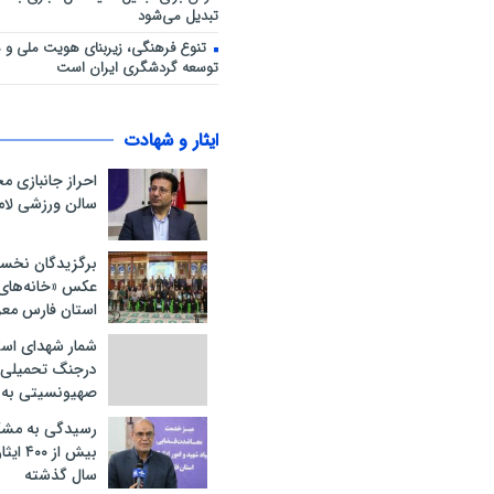
تبدیل می‌شود
تنوع فرهنگی، زیربنای هویت ملی و 
توسعه گردشگری ایران است
ایثار و شهادت
احراز جانبازی 
سالن ورزشی لام
برگزیدگان نخس
عکس «خانه‌های ا
استان فارس مع
شمار شهدای است
درجنگ تحمیلی 
صهیونسیتی به ۲۱ نفر رسید
رسیدگی به مشک
سال گذشته