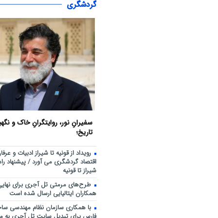
گردشگری
سفیرانِ نور، روایتگرانِ خاک و نگهب
تاریخ؛
رویداد از قونیه تا شیراز ادبیات و عرف
اقتصاد گردشگری می آورد / پیشنهاد راه 
شیراز تا قونیه
طرح‌های مرمتی تل آجری برای نهای
همکاران ایتالیایی ارسال شده است
با همکاری سازمان نظام مهندسی ساخ
فارس برای تبدیل سایت تل آجری به موزه