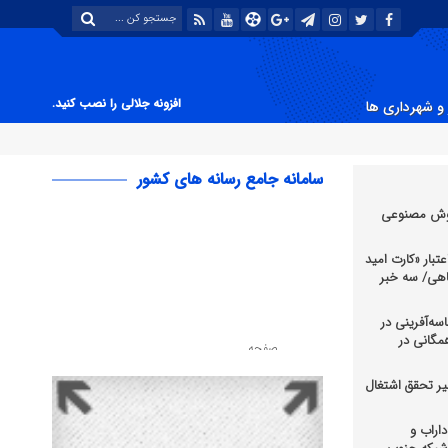
افزونه جلالی را نصب کنید.
و شهرداری ها
سامانه جامع رسانه های کشور
هوش مصنوعی
عتبار «کارت امید
اهی/ سه خبر
سه‌آفرینی در
 همگانی در
یر تحقق اشتغال
اراب و