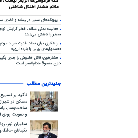
همه فراموشی‌ها آلزایمر نیست/ هش
علائم هشدار اختلال شناختی
پیچک‌های سمی در رسانه و فضای مج
فعالیت بدنی منظم، خطر گرایش نوجوا
مخدر را کاهش می‌دهد
راهکاری برای نجات قدرت خرید مردم؛
«صندوق‌های ریالی با بازده ارزی»
فشارخون؛ قاتل خاموش را جدی بگیری
خون معمولاً مادام‌العمر است
جدیدترین مطالب
تأکید بر تسریع 
مسکن در شیراز؛
ساخت‌وساز، پاسخ
و تقویت رونق ا
سفیرانِ نور، روا
نگهبانانِ حافظه‌ی