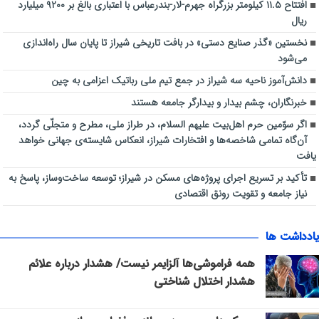
افتتاح ۱۱.۵ کیلومتر بزرگراه جهرم-لار-بندرعباس با اعتباری بالغ بر ۹۲۰۰ میلیارد
ریال
نخستین «گذر صنایع دستی» در بافت تاریخی شیراز تا پایان سال راه‌اندازی
می‌شود
دانش‌آموز ناحیه سه شیراز در جمع تیم ملی رباتیک اعزامی به چین
خبرنگاران، چشم بیدار و بیدارگر جامعه هستند
اگر سوّمین حرم اهل‌بیت علیهم السلام، در طراز ملی، مطرح و متجلّی گردد،
آن‌گاه تمامی شاخصه‌ها و افتخارات شیراز، انعکاس شایسته‌ی جهانی خواهد
یافت
تأکید بر تسریع اجرای پروژه‌های مسکن در شیراز؛ توسعه ساخت‌وساز، پاسخ به
نیاز جامعه و تقویت رونق اقتصادی
یادداشت ها
همه فراموشی‌ها آلزایمر نیست/ هشدار درباره علائم
هشدار اختلال شناختی