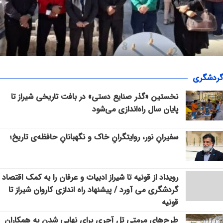
«سپاس» در میانرود شیراز طنین‌انداز شد/ هم‌افزایی ورزش، فرهنگ و خدمات
اجتماعی با حضور ۳۰۰ شهروند
گردشگری
نخستین «گذر صنایع دستی» در بافت تاریخی شیراز تا
پایان سال راه‌اندازی می‌شود
سفیرانِ نور، روایتگرانِ خاک و نگهبانانِ حافظه‌ی تاریخ؛
رویداد از قونیه تا شیراز ادبیات و عرفان را به کمک اقتصاد
گردشگری می آورد / پیشنهاد راه اندازی کاروان شیراز تا
قونیه
طرح‌های مرمتی تل آجری برای نهایی شدن به همکاران