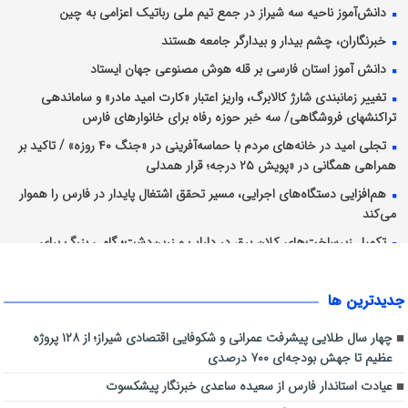
دانش‌آموز ناحیه سه شیراز در جمع تیم ملی رباتیک اعزامی به چین
خبرنگاران، چشم بیدار و بیدارگر جامعه هستند
دانش آموز استان فارسی بر قله هوش مصنوعی جهان ایستاد
تغییر زمانبندی شارژ کالابرگ، واریز اعتبار «کارت امید مادر» و ساماندهی
تراکنشهای فروشگاهی/ سه خبر حوزه رفاه برای خانوارهای فارس
تجلی امید در خانه‌های مردم با حماسه‌آفرینی در «جنگ ۴۰ روزه» / تاکید بر
همراهی همگانی در «پویش ۲۵ درجه؛ قرار همدلی
هم‌افزایی دستگاه‌های اجرایی، مسیر تحقق اشتغال پایدار در فارس را هموار
می‌کند
تکمیل زیرساخت‌های کلان برق در داراب و زرین‌دشت؛ گامی بزرگ برای
پایداری شبکه جنوب کشور
دو عضو کانون فارس در مسابقات نقاشی جهانی هنگ‌کنگ و بلغارستان
جديدترين ها
خوش درخشیدند
چهار سال طلایی پیشرفت عمرانی و شکوفایی اقتصادی شیراز؛ از ۱۲۸ پروژه
عظیم تا جهش بودجه‌ای ۷۰۰ درصدی
عیادت استاندار فارس از سعیده ساعدی خبرنگار پیشکسوت