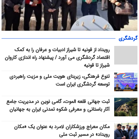
«سپاس» در میانرود شیراز طنین‌انداز شد/ هم‌افزایی ورزش، فرهنگ و
گردشگری
خدمات اجتماعی با حضور ۳۰۰ شهروند
رویداد از قونیه تا شیراز ادبیات و عرفان را به کمک
اقتصاد گردشگری می آورد / پیشنهاد راه اندازی کاروان
شیراز تا قونیه
تنوع فرهنگی، زیربنای هویت ملی و مزیت راهبردی
توسعه گردشگری ایران است
ثبت جهانی قلعه الموت، گامی نوین در مدیریت جامع
آثار باستانی و معرفی شکوه تمدنی ایران به جهانیان
مکان معراج ورزشکاران لامرد به عنوان یک «مکان
رویداد» در مسیر ثبت ملی