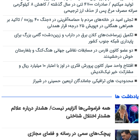
تولید میکنیم / صادرات ۴۷۰۰ تنی در سال گذشته / کاهش ۸ کیلوگرمی
سرانه مصرف مرغ پس از حذف ارز ترجیحی
تجلی امید در خانه‌های مردم با حماسه‌آفرینی در «جنگ ۴۰ روزه» / تاکید بر
همراهی همگانی در «پویش ۲۵ درجه؛ قرار همدلی
تکمیل زیرساخت‌های کلان برق در داراب و زرین‌دشت؛ گامی بزرگ برای
پایداری شبکه جنوب کشور
دو عضو کانون فارس در مسابقات نقاشی جهانی هنگ‌کنگ و بلغارستان
خوش درخشیدند
افتتاح واحد سیار کانون پرورش فکری در اوز با اعتبار ۱۰ میلیارد ریال و
مشارکت خیر نیک‌اندیش
محدودیت های ترافیکی جاماندگان اربعین حسینی در شیراز
یادداشت ها
همه فراموشی‌ها آلزایمر نیست/ هشدار درباره علائم
هشدار اختلال شناختی
پیچک‌های سمی در رسانه و فضای مجازی