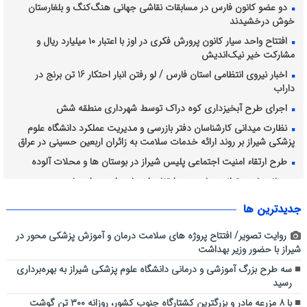
دو عضو کانون فارس در مسابقات نقاشی جهانی هنگ‌کنگ و بلغارستان
خوش درخشیدند
افتتاح واحد سیار کانون پرورش فکری در اوز با اعتبار ۱۰ میلیارد ریال و
مشارکت خیر نیک‌اندیش
اخبار نیروی انتظامی استان فارس / لو رفتن انبار احتکار 16 تن برنج در
داراب
اجرای طرح آبخیزداری کوه دراک توسط شهرداری منطقه شش
نظارت میدانی کارشناسان دفتر بازرسی و مدیریت عملکرد دانشگاه علوم
پزشکی شیراز بر روند ارائه خدمات سلامت به زائران اربعین حسینی در عراق
طرح ارتقاء امنیت اجتماعی پلیس شیراز در بوستان ها و محلات آلوده
رسانه، بازوی توانمند پلیس در ارتقای احساس امنیت اجتماعی
فرهنگ عاشورا، محور همدلی و خدمت در ستاد اربعین حسینی شهرداری
جديدترين ها
شیراز
روایت تصویر/ افتتاح پروژه های سلامت درمان و آموزش پزشکی محور در
شیراز با حضور وزیر بهداشت
سه طرح بزرگ آموزشی و درمانی دانشگاه علوم پزشکی شیراز به بهره‌برداری
رسید
با ۸ مزرعه مادر و بزرگترین کشتارگاه جنوب کشور، روزانه ۳۰۰ تن گوشت