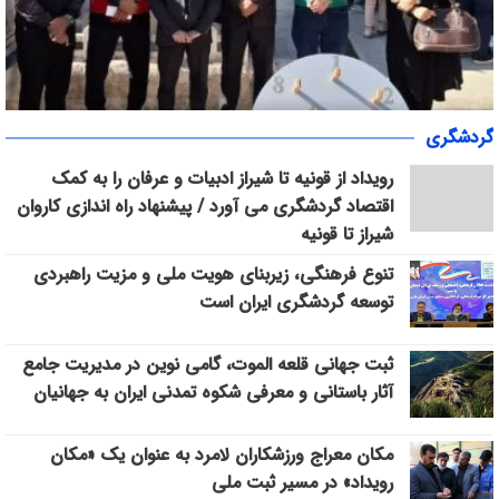
«سپاس» در میانرود شیراز طنین‌انداز شد/ هم‌افزایی ورزش، فرهنگ و
گردشگری
خدمات اجتماعی با حضور ۳۰۰ شهروند
رویداد از قونیه تا شیراز ادبیات و عرفان را به کمک
اقتصاد گردشگری می آورد / پیشنهاد راه اندازی کاروان
شیراز تا قونیه
تنوع فرهنگی، زیربنای هویت ملی و مزیت راهبردی
توسعه گردشگری ایران است
ثبت جهانی قلعه الموت، گامی نوین در مدیریت جامع
آثار باستانی و معرفی شکوه تمدنی ایران به جهانیان
مکان معراج ورزشکاران لامرد به عنوان یک «مکان
رویداد» در مسیر ثبت ملی