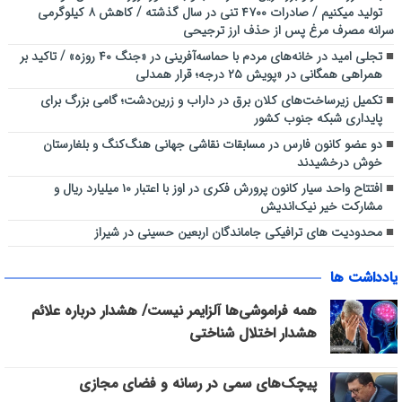
تولید میکنیم / صادرات ۴۷۰۰ تنی در سال گذشته / کاهش ۸ کیلوگرمی
سرانه مصرف مرغ پس از حذف ارز ترجیحی
تجلی امید در خانه‌های مردم با حماسه‌آفرینی در «جنگ ۴۰ روزه» / تاکید بر
همراهی همگانی در «پویش ۲۵ درجه؛ قرار همدلی
تکمیل زیرساخت‌های کلان برق در داراب و زرین‌دشت؛ گامی بزرگ برای
پایداری شبکه جنوب کشور
دو عضو کانون فارس در مسابقات نقاشی جهانی هنگ‌کنگ و بلغارستان
خوش درخشیدند
افتتاح واحد سیار کانون پرورش فکری در اوز با اعتبار ۱۰ میلیارد ریال و
مشارکت خیر نیک‌اندیش
محدودیت های ترافیکی جاماندگان اربعین حسینی در شیراز
یادداشت ها
همه فراموشی‌ها آلزایمر نیست/ هشدار درباره علائم
هشدار اختلال شناختی
پیچک‌های سمی در رسانه و فضای مجازی