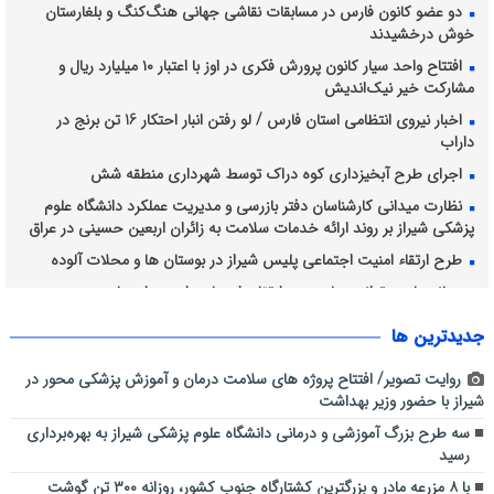
دو عضو کانون فارس در مسابقات نقاشی جهانی هنگ‌کنگ و بلغارستان
خوش درخشیدند
افتتاح واحد سیار کانون پرورش فکری در اوز با اعتبار ۱۰ میلیارد ریال و
مشارکت خیر نیک‌اندیش
اخبار نیروی انتظامی استان فارس / لو رفتن انبار احتکار 16 تن برنج در
داراب
اجرای طرح آبخیزداری کوه دراک توسط شهرداری منطقه شش
نظارت میدانی کارشناسان دفتر بازرسی و مدیریت عملکرد دانشگاه علوم
پزشکی شیراز بر روند ارائه خدمات سلامت به زائران اربعین حسینی در عراق
طرح ارتقاء امنیت اجتماعی پلیس شیراز در بوستان ها و محلات آلوده
رسانه، بازوی توانمند پلیس در ارتقای احساس امنیت اجتماعی
فرهنگ عاشورا، محور همدلی و خدمت در ستاد اربعین حسینی شهرداری
جديدترين ها
شیراز
روایت تصویر/ افتتاح پروژه های سلامت درمان و آموزش پزشکی محور در
شیراز با حضور وزیر بهداشت
سه طرح بزرگ آموزشی و درمانی دانشگاه علوم پزشکی شیراز به بهره‌برداری
رسید
با ۸ مزرعه مادر و بزرگترین کشتارگاه جنوب کشور، روزانه ۳۰۰ تن گوشت