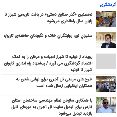
«سپاس» در میانرود شیراز طنین‌انداز شد/ هم‌افزایی ورزش، فرهنگ و
گردشگری
خدمات اجتماعی با حضور ۳۰۰ شهروند
نخستین «گذر صنایع دستی» در بافت تاریخی شیراز تا
پایان سال راه‌اندازی می‌شود
سفیرانِ نور، روایتگرانِ خاک و نگهبانانِ حافظه‌ی تاریخ؛
رویداد از قونیه تا شیراز ادبیات و عرفان را به کمک
اقتصاد گردشگری می آورد / پیشنهاد راه اندازی کاروان
شیراز تا قونیه
طرح‌های مرمتی تل آجری برای نهایی شدن به
همکاران ایتالیایی ارسال شده است
با همکاری سازمان نظام مهندسی ساختمان استان
فارس برای تبدیل سایت تل آجری به موزه‌ای قابل
بازدید تبدیل می‌شود