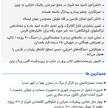
دانش‌آموز ناحیه سه شیراز در جمع تیم ملی رباتیک اعزامی به چین
خبرنگاران، چشم بیدار و بیدارگر جامعه هستند
دانش آموز استان فارسی بر قله هوش مصنوعی جهان ایستاد
تغییر زمانبندی شارژ کالابرگ، واریز اعتبار «کارت امید مادر» و ساماندهی
تراکنشهای فروشگاهی/ سه خبر حوزه رفاه برای خانوارهای فارس
تجلی امید در خانه‌های مردم با حماسه‌آفرینی در «جنگ ۴۰ روزه» / تاکید
بر همراهی همگانی در «پویش ۲۵ درجه؛ قرار همدلی
هم‌افزایی دستگاه‌های اجرایی، مسیر تحقق اشتغال پایدار در فارس را
هموار می‌کند
تکمیل زیرساخت‌های کلان برق در داراب و زرین‌دشت؛ گامی بزرگ برای
پایداری شبکه جنوب کشور
جديدترين ها
نجات معجزه‌آسای دو کارگر از مرگ در مخزن هوا در شهر صدرا
ضرورت تحول در مدیریت شهری با محوریت مساجد و جوانی جمعیت /
شیراز آماده اجرای الگوی مردم سالاری دینی
چهار سال طلایی پیشرفت عمرانی و شکوفایی اقتصادی شیراز؛ از ۱۲۸ پروژه
عظیم تا جهش بودجه‌ای ۷۰۰ درصدی