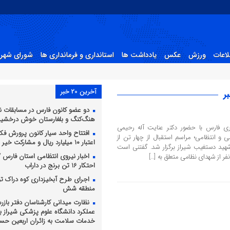
لاعات
ورزش
عکس
یادداشت ها
استانداری و فرمانداری ها
شورای شهر 
آخرین 20 خبر
ر
دو عضو کانون فارس در مسابقات ن
هنگ‌کنگ و بلغارستان خوش درخشید
اری فارس با حضور دکتر عنایت آله رحیمی
افتتاح واحد سیار کانون پرورش فکری
 و انتظامی؛ مراسم استقبال از چهار تن از
اعتبار ۱۰ میلیارد ریال و مشارکت خیر نیک‌اندیش
 شهید دستغیب شیراز برگزار شد. گفتنی است
اخبار نیروی انتظامی استان فارس / ل
فر از شهدای نظامی متعلق به […]
احتکار 16 تن برنج در داراب
اجرای طرح آبخیزداری کوه دراک ت
منطقه شش
نظارت میدانی کارشناسان دفتر باز
عملکرد دانشگاه علوم پزشکی شیراز بر 
خدمات سلامت به زائران اربعین حسی