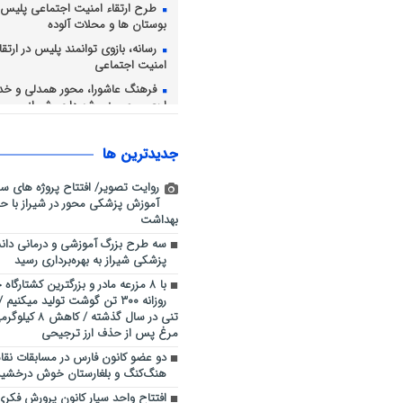
طرح ارتقاء امنیت اجتماعی پلیس ش
بوستان ها و محلات آلوده
رسانه، بازوی توانمند پلیس در ارت
امنیت اجتماعی
فرهنگ عاشورا، محور همدلی و خد
اربعین حسینی شهرداری شیراز
توقیف ساخت‌وساز غیرمجاز در ار
پشتکوه شهرستان نی‌ریز
جديدترين ها
برداشت انگور از ۴۲۸۲ ه
شیراز ادامه دارد
روایت تصویر/ افتتاح پروژه های س
آموزش پزشکی محور در شیراز با حض
بهداشت
سه طرح بزرگ آموزشی و درمانی دانش
پزشکی شیراز به بهره‌برداری رسید
با ۸ مزرعه مادر و بزرگترین کشتارگا
تنی در سال گذشته
مرغ پس از حذف ارز ترجیحی
دو عضو کانون فارس در مسابقات نق
هنگ‌کنگ و بلغارستان خوش درخشید
افتتاح واحد سیار کانون پرورش فکری در