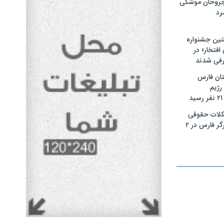
مجروحان موشکی
رد
تین جشنواره
فتخار» در
رفی شدند
ان فارس
رژیم
لات حقوقی
بیش از ۴۰۰ ایثارگر فارس در ۲