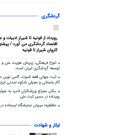
هم‌افزایی ورزش، فرهنگ و خدمات
حضور ۳۰۰ شهروند
گردشگری
رویداد از قونیه تا شیراز ادبیات و 
اقتصاد گردشگری می آورد / پیشنهاد
کاروان شیراز تا قونیه
تنوع فرهنگی، زیربنای هویت ملی و 
توسعه گردشگری ایران است
ثبت جهانی قلعه الموت، گامی نوین د
آثار باستانی و معرفی شکوه تمدنی ایران
مکان معراج ورزشکاران لامرد به عنو
رویداد» در مسیر ثبت ملی
حافظیه؛ میزبان نمایشگاه ایستاده در غ
ایثار و شهادت