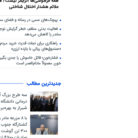
همه فراموشی‌ها آلزایمر نیست/ هش
علائم هشدار اختلال شناختی
پیچک‌های سمی در رسانه و فضای مج
فعالیت بدنی منظم، خطر گرایش نوجوا
مخدر را کاهش می‌دهد
راهکاری برای نجات قدرت خرید مردم؛
«صندوق‌های ریالی با بازده ارزی»
فشارخون؛ قاتل خاموش را جدی بگیری
خون معمولاً مادام‌العمر است
جدیدترین مطالب
سه طرح بزرگ آ
درمانی دانشگاه
شیراز به بهره‌ب
با ۸ مزرعه ماد
کشتارگاه جنوب ک
۳۰۰ تن گوشت 
صادرا