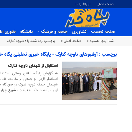
صفحه اصلی
ارتباط با ما
صفحه نخست
کشاورزی
جامعه و فرهنگ
دانشگاه
فناوری اط
شما اینجا هستید »
صفحه اصلی »
برچسب زده شده با : ناوچه کنارک
برچسب : آرشیوهای ناوچه کنارک - پایگاه خبری تحلیلی پگاه خب
استقبال از شهدای ناوچه کنارک
02 خرداد 1399
به گزارش پایگاه اطلاع رسانی استاند
استاندار فارس و جمعی از مقامات نظامی
شهیدان حادثه ناوچه کنارک در فرودگاه
این مراسم با ادای احترام و تشییع چهار ن