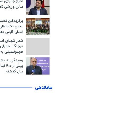
احراز جانبازی 
سالن ورزشی لام
برگزیدگان نخس
عکس «خانه‌های ا
استان فارس مع
شمار شهدای است
درجنگ تحمیلی 
صهیونسیتی به ۲۱ نفر رسید
رسیدگی به مشک
سال گذشته
ساماندهی