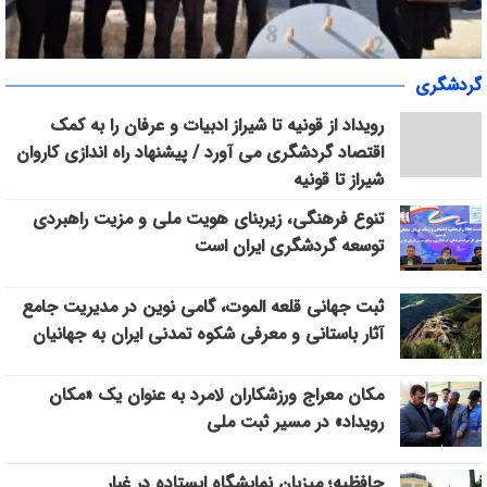
«سپاس» در میانرود شیراز طنین‌انداز شد/ هم‌افزایی ورزش، فرهنگ و
گردشگری
خدمات اجتماعی با حضور ۳۰۰ شهروند
رویداد از قونیه تا شیراز ادبیات و عرفان را به کمک
اقتصاد گردشگری می آورد / پیشنهاد راه اندازی کاروان
شیراز تا قونیه
تنوع فرهنگی، زیربنای هویت ملی و مزیت راهبردی
توسعه گردشگری ایران است
ثبت جهانی قلعه الموت، گامی نوین در مدیریت جامع
آثار باستانی و معرفی شکوه تمدنی ایران به جهانیان
مکان معراج ورزشکاران لامرد به عنوان یک «مکان
رویداد» در مسیر ثبت ملی
حافظیه؛ میزبان نمایشگاه ایستاده در غبار