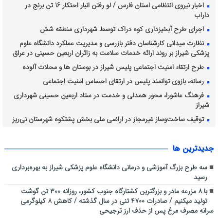
اخبار نیروی انتظامی استان فارس / لو رفتن انبار احتکار 16 تن برنج در
داراب
اجرای طرح آبخیزداری کوه دراک توسط شهرداری منطقه شش
نظارت میدانی کارشناسان دفتر بازرسی و مدیریت عملکرد دانشگاه علوم
پزشکی شیراز بر روند ارائه خدمات سلامت به زائران اربعین حسینی در عراق
طرح ارتقاء امنیت اجتماعی پلیس شیراز در بوستان ها و محلات آلوده
رسانه، بازوی توانمند پلیس در ارتقای احساس امنیت اجتماعی
فرهنگ عاشورا، محور همدلی و خدمت در ستاد اربعین حسینی شهرداری
شیراز
توقیف ساخت‌وساز غیرمجاز در اراضی ملی بخش پشتکوه شهرستان نی‌ریز
برداشت انگور از ۴۲۸۲ هکتار از تاکستان های شیراز ادامه دارد
جديدترين ها
سه طرح بزرگ آموزشی و درمانی دانشگاه علوم پزشکی شیراز به بهره‌برداری
رسید
با ۸ مزرعه مادر و بزرگترین کشتارگاه جنوب کشور، روزانه ۳۰۰ تن گوشت
تولید میکنیم / صادرات ۴۷۰۰ تنی در سال گذشته / کاهش ۸ کیلوگرمی
سرانه مصرف مرغ پس از حذف ارز ترجیحی