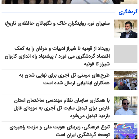
«سپاس» در میانرود شیراز طنین‌انداز شد/ هم‌افزایی ورزش، فرهنگ و
گردشگری
خدمات اجتماعی با حضور ۳۰۰ شهروند
سفیرانِ نور، روایتگرانِ خاک و نگهبانانِ حافظه‌ی تاریخ؛
رویداد از قونیه تا شیراز ادبیات و عرفان را به کمک
اقتصاد گردشگری می آورد / پیشنهاد راه اندازی کاروان
شیراز تا قونیه
طرح‌های مرمتی تل آجری برای نهایی شدن به
همکاران ایتالیایی ارسال شده است
با همکاری سازمان نظام مهندسی ساختمان استان
فارس برای تبدیل سایت تل آجری به موزه‌ای قابل
بازدید تبدیل می‌شود
تنوع فرهنگی، زیربنای هویت ملی و مزیت راهبردی
توسعه گردشگری ایران است