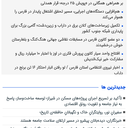
بر همراهی همگانی در «پویش ۲۵ درجه؛ قرار همدلی
هم‌افزایی دستگاه‌های اجرایی، مسیر تحقق اشتغال پایدار در فارس را
هموار می‌کند
تکمیل زیرساخت‌های کلان برق در داراب و زرین‌دشت؛ گامی بزرگ برای
پایداری شبکه جنوب کشور
دو عضو کانون فارس در مسابقات نقاشی جهانی هنگ‌کنگ و بلغارستان
خوش درخشیدند
افتتاح واحد سیار کانون پرورش فکری در اوز با اعتبار ۱۰ میلیارد ریال و
مشارکت خیر نیک‌اندیش
اخبار نیروی انتظامی استان فارس / لو رفتن انبار احتکار 16 تن برنج در
داراب
اجرای طرح آبخیزداری کوه دراک توسط شهرداری منطقه شش
جديدترين ها
نظارت میدانی کارشناسان دفتر بازرسی و مدیریت عملکرد دانشگاه علوم
پزشکی شیراز بر روند ارائه خدمات سلامت به زائران اربعین حسینی در عراق
تأکید بر تسریع اجرای پروژه‌های مسکن در شیراز؛ توسعه ساخت‌وساز، پاسخ
به نیاز جامعه و تقویت رونق اقتصادی
سفیرانِ نور، روایتگرانِ خاک و نگهبانانِ حافظه‌ی تاریخ؛
خبرنگاران، دیده‌بانان پیشرو در مسیر ارتقای سلامت جامعه هستند