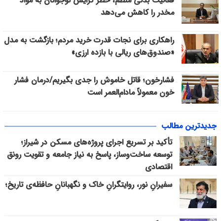
فعالیت بدنی منظم، خطر گرایش نوجوانان به مواد
مخدر را کاهش می‌دهد
راهکاری برای نجات قدرت خرید مردم؛ بازگشت به مدل
«صندوق‌های ریالی با بازده ارزی»
فشارخون؛ قاتل خاموش را جدی بگیریم/درمان فشار
خون معمولاً مادام‌العمر است
جدیدترین مطالب
تأکید بر تسریع اجرای پروژه‌های مسکن در شیراز؛
توسعه ساخت‌وساز، پاسخ به نیاز جامعه و تقویت رونق
اقتصادی
سفیرانِ نور، روایتگرانِ خاک و نگهبانانِ حافظه‌ی تاریخ؛