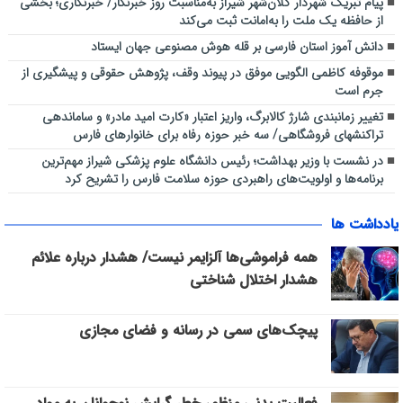
پیام تبریک شهردار کلان‌شهر شیراز به‌مناسبت روز خبرنگار/ خبرنگاری؛ بخشی
از حافظه یک ملت را به‌امانت ثبت می‌کند
دانش آموز استان فارسی بر قله هوش مصنوعی جهان ایستاد
موقوفه کاظمی الگویی موفق در پیوند وقف، پژوهش حقوقی و پیشگیری از
جرم است
تغییر زمانبندی شارژ کالابرگ، واریز اعتبار «کارت امید مادر» و ساماندهی
تراکنشهای فروشگاهی/ سه خبر حوزه رفاه برای خانوارهای فارس
در نشست با وزیر بهداشت؛ رئیس دانشگاه علوم پزشکی شیراز مهم‌ترین
برنامه‌ها و اولویت‌های راهبردی حوزه سلامت فارس را تشریح کرد
یادداشت ها
همه فراموشی‌ها آلزایمر نیست/ هشدار درباره علائم
هشدار اختلال شناختی
پیچک‌های سمی در رسانه و فضای مجازی