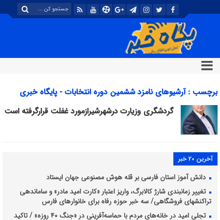
برچسب : آرشیوهای نامزد ششمین دوره انتخابات - پایگاه خبری
تحلیلی پگاه خبر
گردشگری وزیارت درشهرشیرازمورد غفلت قرارگرفته است
آخرین 20 خبر
دانش آموز استان فارسی بر قله هوش مصنوعی جهان ایستاد
تغییر زمانبندی شارژ کالابرگ، واریز اعتبار «کارت امید مادر» و ساماندهی
تراکنشهای فروشگاهی/ سه خبر حوزه رفاه برای خانوارهای فارس
تجلی امید در خانه‌های مردم با حماسه‌آفرینی در «جنگ ۴۰ روزه» / تاکید