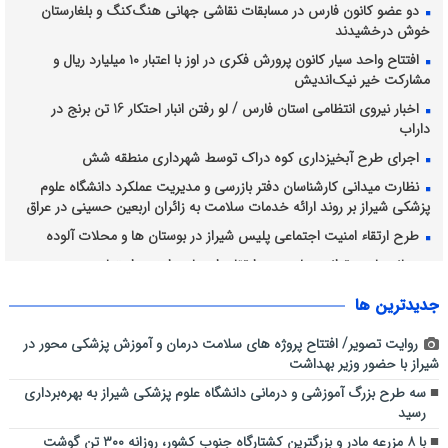
دو عضو کانون فارس در مسابقات نقاشی جهانی هنگ‌کنگ و بلغارستان
خوش درخشیدند
افتتاح واحد سیار کانون پرورش فکری در اوز با اعتبار ۱۰ میلیارد ریال و
مشارکت خیر نیک‌اندیش
اخبار نیروی انتظامی استان فارس / لو رفتن انبار احتکار 16 تن برنج در
داراب
اجرای طرح آبخیزداری کوه دراک توسط شهرداری منطقه شش
نظارت میدانی کارشناسان دفتر بازرسی و مدیریت عملکرد دانشگاه علوم
پزشکی شیراز بر روند ارائه خدمات سلامت به زائران اربعین حسینی در عراق
طرح ارتقاء امنیت اجتماعی پلیس شیراز در بوستان ها و محلات آلوده
رسانه، بازوی توانمند پلیس در ارتقای احساس امنیت اجتماعی
فرهنگ عاشورا، محور همدلی و خدمت در ستاد اربعین حسینی شهرداری
جديدترين ها
شیراز
روایت تصویر/ افتتاح پروژه های سلامت درمان و آموزش پزشکی محور در
شیراز با حضور وزیر بهداشت
سه طرح بزرگ آموزشی و درمانی دانشگاه علوم پزشکی شیراز به بهره‌برداری
رسید
با ۸ مزرعه مادر و بزرگترین کشتارگاه جنوب کشور، روزانه ۳۰۰ تن گوشت