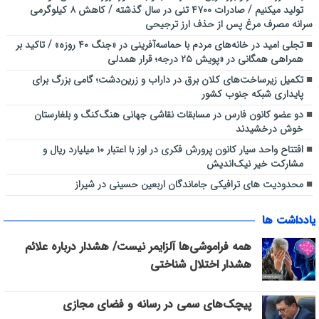
تولید میکنیم / صادرات ۴۷۰۰ تنی در سال گذشته / کاهش ۸ کیلوگرمی
سرانه مصرف مرغ پس از حذف ارز ترجیحی
تجلی امید در خانه‌های مردم با حماسه‌آفرینی در «جنگ ۴۰ روزه» / تاکید بر
همراهی همگانی در «پویش ۲۵ درجه؛ قرار همدلی
تکمیل زیرساخت‌های کلان برق در داراب و زرین‌دشت؛ گامی بزرگ برای
پایداری شبکه جنوب کشور
دو عضو کانون فارس در مسابقات نقاشی جهانی هنگ‌کنگ و بلغارستان
خوش درخشیدند
افتتاح واحد سیار کانون پرورش فکری در اوز با اعتبار ۱۰ میلیارد ریال و
مشارکت خیر نیک‌اندیش
محدودیت های ترافیکی جاماندگان اربعین حسینی در شیراز
یادداشت ها
همه فراموشی‌ها آلزایمر نیست/ هشدار درباره علائم
هشدار اختلال شناختی
پیچک‌های سمی در رسانه و فضای مجازی