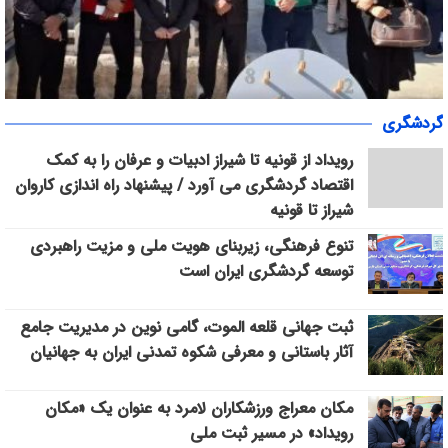
«سپاس» در میانرود شیراز طنین‌انداز شد/ هم‌افزایی ورزش، فرهنگ و
گردشگری
خدمات اجتماعی با حضور ۳۰۰ شهروند
رویداد از قونیه تا شیراز ادبیات و عرفان را به کمک
اقتصاد گردشگری می آورد / پیشنهاد راه اندازی کاروان
شیراز تا قونیه
تنوع فرهنگی، زیربنای هویت ملی و مزیت راهبردی
توسعه گردشگری ایران است
ثبت جهانی قلعه الموت، گامی نوین در مدیریت جامع
آثار باستانی و معرفی شکوه تمدنی ایران به جهانیان
مکان معراج ورزشکاران لامرد به عنوان یک «مکان
رویداد» در مسیر ثبت ملی