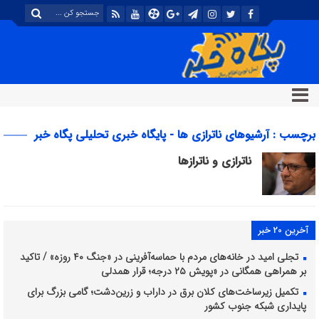
برچسب : آرشیوهای ناترازی ها - پایگاه خبری تحلیلی پگاه خبر
ناترازی و ناترازها
آخرین 20 خبر
تجلی امید در خانه‌های مردم با حماسه‌آفرینی در «جنگ ۴۰ روزه» / تاکید
بر همراهی همگانی در «پویش ۲۵ درجه؛ قرار همدلی
تکمیل زیرساخت‌های کلان برق در داراب و زرین‌دشت؛ گامی بزرگ برای
پایداری شبکه جنوب کشور