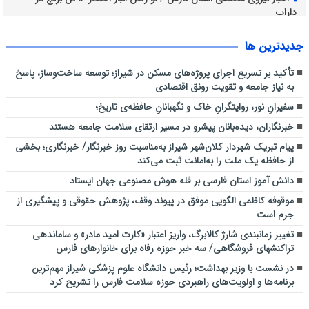
داراب
اجرای طرح آبخیزداری کوه دراک توسط شهرداری منطقه شش
جديدترين ها
نظارت میدانی کارشناسان دفتر بازرسی و مدیریت عملکرد دانشگاه علوم
پزشکی شیراز بر روند ارائه خدمات سلامت به زائران اربعین حسینی در عراق
تأکید بر تسریع اجرای پروژه‌های مسکن در شیراز؛ توسعه ساخت‌وساز، پاسخ
به نیاز جامعه و تقویت رونق اقتصادی
سفیرانِ نور، روایتگرانِ خاک و نگهبانانِ حافظه‌ی تاریخ؛
خبرنگاران، دیده‌بانان پیشرو در مسیر ارتقای سلامت جامعه هستند
پیام تبریک شهردار کلان‌شهر شیراز به‌مناسبت روز خبرنگار/ خبرنگاری؛ بخشی
از حافظه یک ملت را به‌امانت ثبت می‌کند
دانش آموز استان فارسی بر قله هوش مصنوعی جهان ایستاد
موقوفه کاظمی الگویی موفق در پیوند وقف، پژوهش حقوقی و پیشگیری از
جرم است
تغییر زمانبندی شارژ کالابرگ، واریز اعتبار «کارت امید مادر» و ساماندهی
تراکنشهای فروشگاهی/ سه خبر حوزه رفاه برای خانوارهای فارس
در نشست با وزیر بهداشت؛ رئیس دانشگاه علوم پزشکی شیراز مهم‌ترین
برنامه‌ها و اولویت‌های راهبردی حوزه سلامت فارس را تشریح کرد