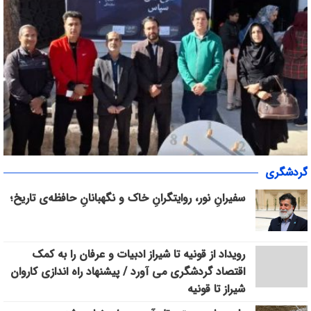
مددکاران، معماران همدلی/ روایت هیئت ورزش‌های همگانی فارس از
«سپاس» در میانرود شیراز طنین‌انداز شد/ هم‌افزایی ورزش، فرهنگ و
گردشگری
یک الگوی انسانی
خدمات اجتماعی با حضور ۳۰۰ شهروند
سفیرانِ نور، روایتگرانِ خاک و نگهبانانِ حافظه‌ی تاریخ؛
رویداد از قونیه تا شیراز ادبیات و عرفان را به کمک
اقتصاد گردشگری می آورد / پیشنهاد راه اندازی کاروان
شیراز تا قونیه