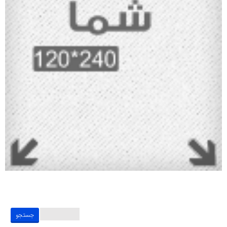
جستجو
برای: