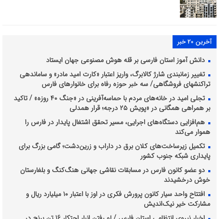
آخرین 20 خبر
دانش آموز استان فارسی بر قله هوش مصنوعی جهان ایستاد
تغییر زمانبندی شارژ کالابرگ، واریز اعتبار «کارت امید مادر» و ساماندهی
تراکنشهای فروشگاهی/ سه خبر حوزه رفاه برای خانوارهای فارس
تجلی امید در خانه‌های مردم با حماسه‌آفرینی در «جنگ ۴۰ روزه» / تاکید
بر همراهی همگانی در «پویش ۲۵ درجه؛ قرار همدلی
هم‌افزایی دستگاه‌های اجرایی، مسیر تحقق اشتغال پایدار در فارس را
هموار می‌کند
تکمیل زیرساخت‌های کلان برق در داراب و زرین‌دشت؛ گامی بزرگ برای
پایداری شبکه جنوب کشور
دو عضو کانون فارس در مسابقات نقاشی جهانی هنگ‌کنگ و بلغارستان
خوش درخشیدند
افتتاح واحد سیار کانون پرورش فکری در اوز با اعتبار ۱۰ میلیارد ریال و
مشارکت خیر نیک‌اندیش
اخبار نیروی انتظامی استان فارس / لو رفتن انبار احتکار 16 تن برنج در