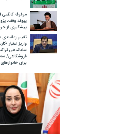
موقوفه کاظمی ا
پیوند وقف، پژ
پیشگیری از ج
تغییر زمانبندی ش
واریز اعتبار «کار
ساماندهی تراکن
فروشگاهی/ سه خ
برای خانوارهای
«سپاس» در میانرود شیراز طنین‌ا