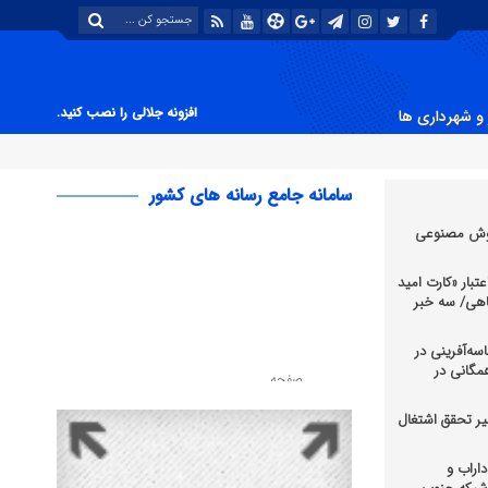
افزونه جلالی را نصب کنید.
و شهرداری ها
سامانه جامع رسانه های کشور
هوش مصنوعی
عتبار «کارت امید
اهی/ سه خبر
سه‌آفرینی در
 همگانی در
یر تحقق اشتغال
اراب و