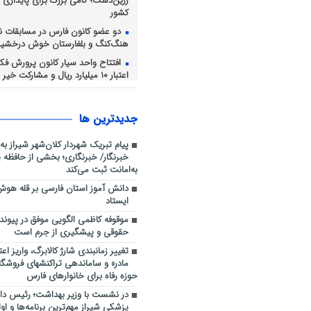
زرین‌دشت؛ گامی بزرگ برای پایداری
کشور
دو عضو کانون فارس در مسابقات ن
هنگ‌کنگ و بلغارستان خوش درخشید
افتتاح واحد سیار کانون پرورش فکری
اعتبار ۱۰ میلیارد ریال و مشارکت خیر نیک‌اندیش
اخبار نیروی انتظامی استان فارس / ل
احتکار 16 تن برنج در داراب
جديدترين ها
اجرای طرح آبخیزداری کوه دراک ت
منطقه شش
پیام تبریک شهردار کلان‌شهر شیراز به
نظارت میدانی کارشناسان دفتر باز
خبرنگار/ خبرنگاری؛ بخشی از حافظه 
عملکرد دانشگاه علوم پزشکی شیراز بر 
به‌امانت ثبت می‌کند
خدمات سلامت به زائران اربعین حسی
دانش آموز استان فارسی بر قله ه
ایستاد
موقوفه کاظمی الگویی موفق در پیو
حقوقی و پیشگیری از جرم است
تغییر زمانبندی شارژ کالابرگ، واریز اعت
مادر» و ساماندهی تراکنشهای فروشگ
حوزه رفاه برای خانوارهای فارس
در نشست با وزیر بهداشت؛ رئیس دان
پزشکی شیراز مهم‌ترین برنامه‌ها و او