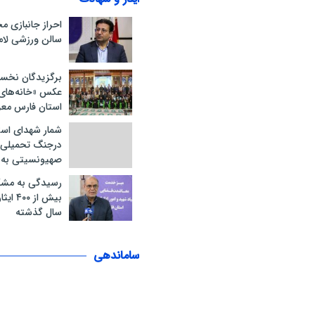
احراز جانبازی 
سالن ورزشی لام
برگزیدگان نخس
عکس «خانه‌های ا
استان فارس مع
شمار شهدای است
درجنگ تحمیلی 
صهیونسیتی به ۲۱ نفر رسید
رسیدگی به مشک
سال گذشته
ساماندهی