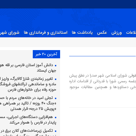
لاعات
ورزش
عکس
یادداشت ها
استانداری و فرمانداری ها
شورای شهر 
آخرین 20 خبر
دانش آموز استان فارسی بر قله 
جهان ایستاد
وقی شورای اسلامی شهر صدرا در نطق پیش
تغییر زمانبندی شارژ کالابرگ، واریز ا
 رسمی شورا با قدردانی از اقدامات اداره
مادر» و ساماندهی تراکنشهای فروشگ
ی دستاوردها و همچنین مطالبات موجود
حوزه رفاه برای خانوارهای فارس
تجلی امید در خانه‌های مردم با حما
«جنگ ۴۰ روزه» / تاکید بر همراهی
«پویش ۲۵ درجه؛ قرار همدلی
هم‌افزایی دستگاه‌های اجرایی، مس
پایدار در فارس را هموار می‌کند
تکمیل زیرساخت‌های کلان برق در د