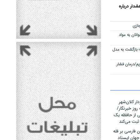
دار درباره
ازی
نان به مواد
 بازگشت به مدل
م/درمان فشار
ار کلان‌شهر
روز خبرنگار/
 از حافظه یک
 ثبت می‌کند
 فارسی بر قله
ان ایستاد