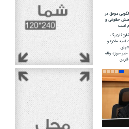
لگویی موفق در
وهش حقوقی و
رم است
ارژ کالابرگ،
ت امید مادر» و
شهای
بر حوزه رفاه
 فارس
نداز شد/