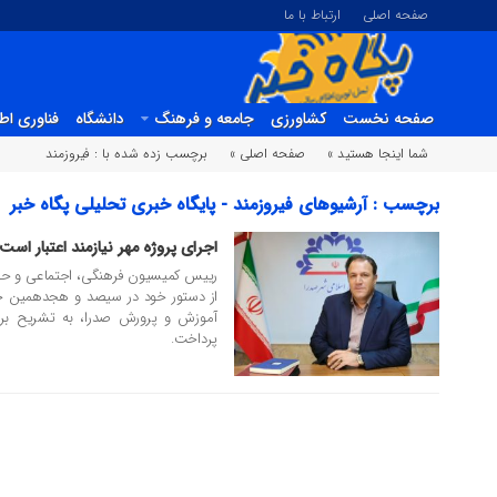
صفحه اصلی
ارتباط با ما
صفحه نخست
کشاورزی
جامعه و فرهنگ
دانشگاه
فناوری اط
شما اینجا هستید »
صفحه اصلی »
برچسب زده شده با : فیروزمند
برچسب : آرشیوهای فیروزمند - پایگاه خبری تحلیلی پگاه خبر
اجرای پروژه مهر نیازمند اعتبار است
22 شهریور 1404
رییس کمیسیون فرهنگی، اجتماعی و حق
از دستور خود در سیصد و هجدهمین جلسه
آموزش و پرورش صدرا، به تشریح برخ
پرداخت.