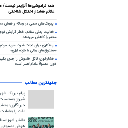
همه فراموشی‌ها آلزایمر نیست/ هش
علائم هشدار اختلال شناختی
پیچک‌های سمی در رسانه و فضای مج
فعالیت بدنی منظم، خطر گرایش نوجوا
مخدر را کاهش می‌دهد
راهکاری برای نجات قدرت خرید مردم؛
«صندوق‌های ریالی با بازده ارزی»
فشارخون؛ قاتل خاموش را جدی بگیری
خون معمولاً مادام‌العمر است
جدیدترین مطالب
پیام تبریک شهرد
شیراز به‌مناسبت 
خبرنگاری؛ بخشی
ملت را به‌امانت
دانش آموز استان
هوش مصنوعی جه