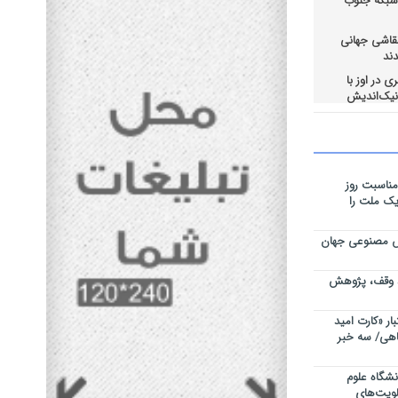
 شبکه جنوب
قاشی جهانی
ند
 در اوز با
و رفتن انبار
وسط شهرداری
‌مناسبت روز
رسی و مدیریت
یک ملت را
روند ارائه
نی در عراق
وش مصنوعی جهان
ند وقف، پژوهش
بار «کارت امید
اهی/ سه خبر
شگاه علوم
لویت‌های