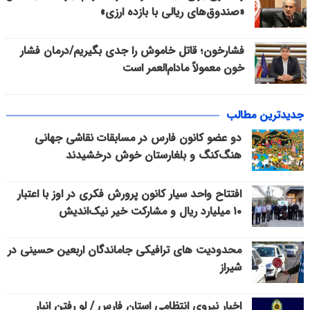
«صندوق‌های ریالی با بازده ارزی»
فشارخون؛ قاتل خاموش را جدی بگیریم/درمان فشار
خون معمولاً مادام‌العمر است
جدیدترین مطالب
دو عضو کانون فارس در مسابقات نقاشی جهانی
هنگ‌کنگ و بلغارستان خوش درخشیدند
افتتاح واحد سیار کانون پرورش فکری در اوز با اعتبار
۱۰ میلیارد ریال و مشارکت خیر نیک‌اندیش
محدودیت های ترافیکی جاماندگان اربعین حسینی در
شیراز
اخبار نیروی انتظامی استان فارس / لو رفتن انبار