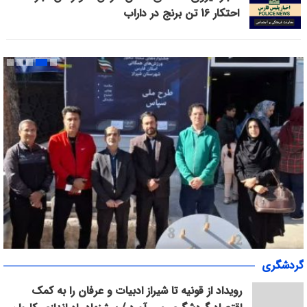
احتکار 16 تن برنج در داراب
«سپاس» در میانرود شیراز طنین‌انداز شد/ هم‌افزایی ورزش، فرهنگ و
گردشگری
خدمات اجتماعی با حضور ۳۰۰ شهروند
رویداد از قونیه تا شیراز ادبیات و عرفان را به کمک