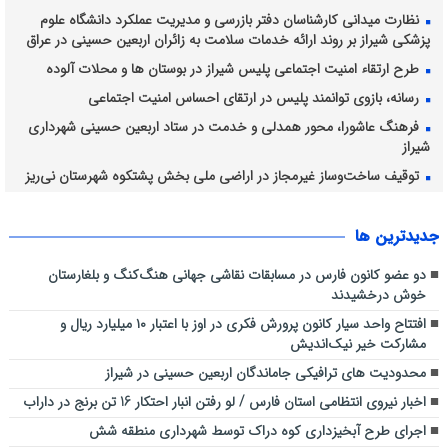
نظارت میدانی کارشناسان دفتر بازرسی و مدیریت عملکرد دانشگاه علوم
پزشکی شیراز بر روند ارائه خدمات سلامت به زائران اربعین حسینی در عراق
طرح ارتقاء امنیت اجتماعی پلیس شیراز در بوستان ها و محلات آلوده
رسانه، بازوی توانمند پلیس در ارتقای احساس امنیت اجتماعی
فرهنگ عاشورا، محور همدلی و خدمت در ستاد اربعین حسینی شهرداری
شیراز
توقیف ساخت‌وساز غیرمجاز در اراضی ملی بخش پشتکوه شهرستان نی‌ریز
برداشت انگور از ۴۲۸۲ هکتار از تاکستان های شیراز ادامه دارد
جديدترين ها
دو عضو کانون فارس در مسابقات نقاشی جهانی هنگ‌کنگ و بلغارستان
خوش درخشیدند
افتتاح واحد سیار کانون پرورش فکری در اوز با اعتبار ۱۰ میلیارد ریال و
مشارکت خیر نیک‌اندیش
محدودیت های ترافیکی جاماندگان اربعین حسینی در شیراز
اخبار نیروی انتظامی استان فارس / لو رفتن انبار احتکار 16 تن برنج در داراب
اجرای طرح آبخیزداری کوه دراک توسط شهرداری منطقه شش