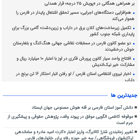
بر همراهی همگانی در «پویش ۲۵ درجه؛ قرار همدلی
هم‌افزایی دستگاه‌های اجرایی، مسیر تحقق اشتغال پایدار در فارس را
هموار می‌کند
تکمیل زیرساخت‌های کلان برق در داراب و زرین‌دشت؛ گامی بزرگ برای
پایداری شبکه جنوب کشور
دو عضو کانون فارس در مسابقات نقاشی جهانی هنگ‌کنگ و بلغارستان
خوش درخشیدند
افتتاح واحد سیار کانون پرورش فکری در اوز با اعتبار ۱۰ میلیارد ریال و
مشارکت خیر نیک‌اندیش
اخبار نیروی انتظامی استان فارس / لو رفتن انبار احتکار 16 تن برنج در
داراب
اجرای طرح آبخیزداری کوه دراک توسط شهرداری منطقه شش
جديدترين ها
نظارت میدانی کارشناسان دفتر بازرسی و مدیریت عملکرد دانشگاه علوم
پزشکی شیراز بر روند ارائه خدمات سلامت به زائران اربعین حسینی در عراق
دانش آموز استان فارسی بر قله هوش مصنوعی جهان ایستاد
موقوفه کاظمی الگویی موفق در پیوند وقف، پژوهش حقوقی و پیشگیری از
جرم است
تغییر زمانبندی شارژ کالابرگ، واریز اعتبار «کارت امید مادر» و ساماندهی
تراکنشهای فروشگاهی/ سه خبر حوزه رفاه برای خانوارهای فارس