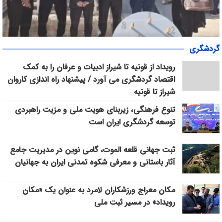
«سپاس» در میانرود شیراز طنین‌انداز شد/ هم‌افزایی ورزش، فرهنگ و
گردشگری
خدمات اجتماعی با حضور ۳۰۰ شهروند
رویداد از قونیه تا شیراز ادبیات و عرفان را به کمک
اقتصاد گردشگری می آورد / پیشنهاد راه اندازی کاروان
شیراز تا قونیه
تنوع فرهنگی، زیربنای هویت ملی و مزیت راهبردی
توسعه گردشگری ایران است
ثبت جهانی قلعه الموت، گامی نوین در مدیریت جامع
آثار باستانی و معرفی شکوه تمدنی ایران به جهانیان
مکان معراج ورزشکاران لامرد به عنوان یک «مکان
رویداد» در مسیر ثبت ملی