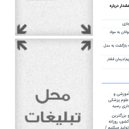
دار درباره
ازی
نان به مواد
 بازگشت به مدل
م/درمان فشار
موزشی و
 علوم پزشکی
رداری رسید
ر و بزرگترین
شور، روزانه
تولید میکنیم /