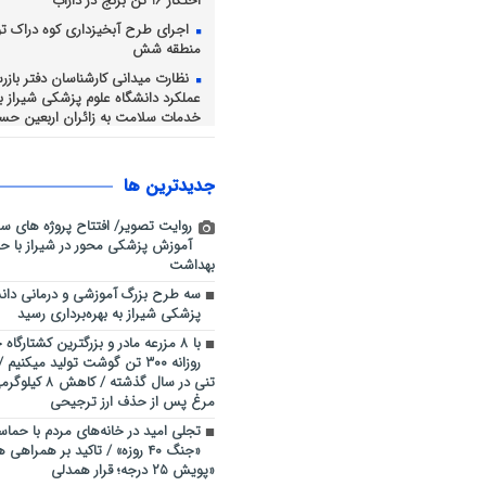
احتکار 16 تن برنج در داراب
اجرای طرح آبخیزداری کوه دراک ت
منطقه شش
نظارت میدانی کارشناسان دفتر باز
عملکرد دانشگاه علوم پزشکی شیراز بر 
خدمات سلامت به زائران اربعین حسی
طرح ارتقاء امنیت اجتماعی پلیس ش
بوستان ها و محلات آلوده
جديدترين ها
رسانه، بازوی توانمند پلیس در ارت
امنیت اجتماعی
روایت تصویر/ افتتاح پروژه های س
فرهنگ عاشورا، محور همدلی و خد
آموزش پزشکی محور در شیراز با حض
اربعین حسینی شهرداری شیراز
بهداشت
سه طرح بزرگ آموزشی و درمانی دانش
پزشکی شیراز به بهره‌برداری رسید
با ۸ مزرعه مادر و بزرگترین کشتارگا
تنی در سال گذشته
مرغ پس از حذف ارز ترجیحی
تجلی امید در خانه‌های مردم با حماسه
«جنگ ۴۰ روزه» / تاکید بر همراهی
«پویش ۲۵ درجه؛ قرار همدلی