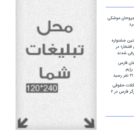
مجروحان موشکی
رد
تین جشنواره
فتخار» در
رفی شدند
ان فارس
رژیم
لات حقوقی
بیش از ۴۰۰ ایثارگر فارس در ۲