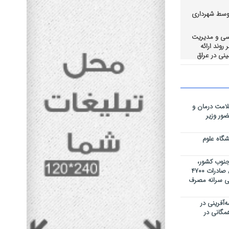
وسط شهرداری
رسی و مدیریت
روند ارائه
نی در عراق
یراز در
قای احساس
لامت درمان و
مت در ستاد
ور وزیر
گاه علوم
ه جنوب کشور،
روزانه ۳۰۰ تن گوشت تولید میکنیم / صادرات ۴۷۰۰
 / کاهش ۸ کیلوگرمی سرانه مصرف
‌آفرینی در
 همگانی در