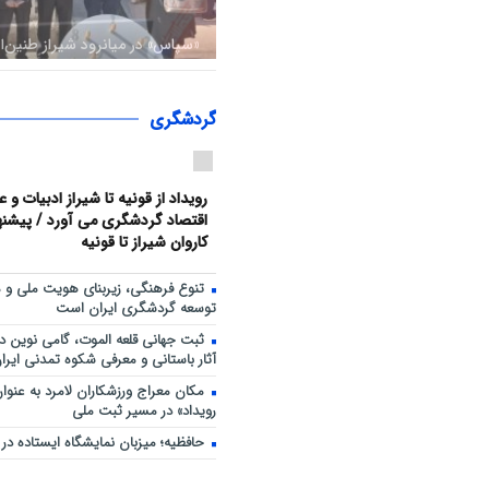
«سپاس» در میانرود شیراز طنین‌ا
هم‌افزایی ورزش، فرهنگ و خدمات
حضور ۳۰۰ شهروند
گردشگری
رویداد از قونیه تا شیراز ادبیات و 
اقتصاد گردشگری می آورد / پیشنهاد
کاروان شیراز تا قونیه
تنوع فرهنگی، زیربنای هویت ملی و 
توسعه گردشگری ایران است
ثبت جهانی قلعه الموت، گامی نوین د
آثار باستانی و معرفی شکوه تمدنی ایران
مکان معراج ورزشکاران لامرد به عنو
رویداد» در مسیر ثبت ملی
حافظیه؛ میزبان نمایشگاه ایستاده در غ