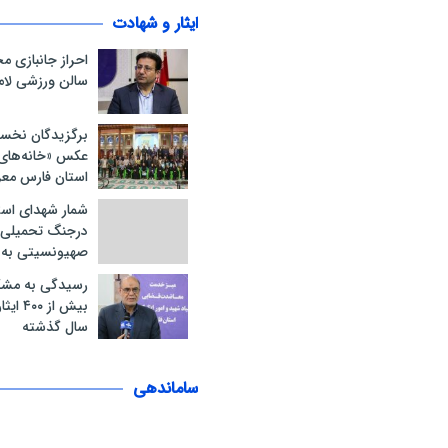
ایثار و شهادت
احراز جانبازی 
سالن ورزشی لام
برگزیدگان نخس
عکس «خانه‌های ا
استان فارس مع
شمار شهدای است
درجنگ تحمیلی 
صهیونسیتی به ۲۱ نفر رسید
رسیدگی به مشک
سال گذشته
ساماندهی