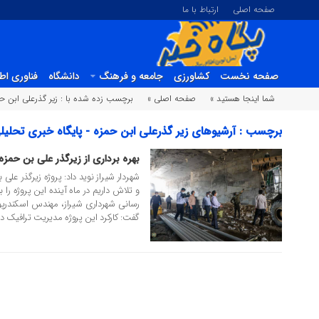
صفحه اصلی
ارتباط با ما
صفحه نخست
کشاورزی
جامعه و فرهنگ
دانشگاه
فناوری اط
شما اینجا هستید »
صفحه اصلی »
برچسب زده شده با : زیر گذرعلی ابن ح
برچسب : آرشیوهای زیر گذرعلی ابن حمزه - پایگاه خبری تحلیلی
بهره برداری از زیرگذر علی بن حمزه 
20 تیر 1399
شهردار شیراز نوید داد: پروژه زیرگذر علی
و تلاش داریم در ماه آینده این پروژه را ب
رسانی شهرداری شیراز، مهندس اسکندرپور 
گفت: کارکرد این پروژه مدیریت ترافیک درو