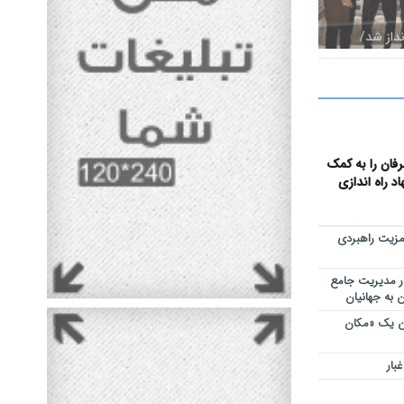
نداز شد/
 اجتماعی با
عرفان را به کمک
 راه اندازی
مزیت راهبردی
ر مدیریت جامع
 به جهانیان
ان یک «مکان
بار