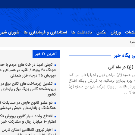
لاعات
ورزش
عکس
یادداشت ها
استانداری و فرمانداری ها
شورای شهر 
مزه
آخرین 20 خبر
 پگاه خبر
تجلی امید در خانه‌های مردم با حما
(ع) در ماه آتی
«جنگ ۴۰ روزه» / تاکید بر همراهی
 بن حمزه (ع) مراحل نهایی اجرا را طی می کند
«پویش ۲۵ درجه؛ قرار همدلی
ه بهره برداری برسانیم. به گزارش پایگاه اطلاع
تکمیل زیرساخت‌های کلان برق در د
در بازدید از پروژه زیرگذر علی بن حمزه (ع)
زرین‌دشت؛ گامی بزرگ برای پایداری
ازه […]
کشور
دو عضو کانون فارس در مسابقات ن
هنگ‌کنگ و بلغارستان خوش درخشید
افتتاح واحد سیار کانون پرورش فکری
اعتبار ۱۰ میلیارد ریال و مشارکت خیر نیک‌اندیش
اخبار نیروی انتظامی استان فارس / ل