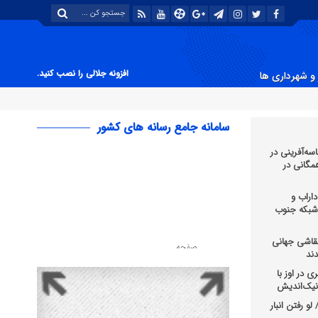
افزونه جلالی را نصب کنید.
و شهرداری ها
سامانه جامع رسانه های کشور
سه‌آفرینی در
 همگانی در
اراب و
 شبکه جنوب
قاشی جهانی
ند
 در اوز با
و رفتن انبار