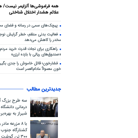
همه فراموشی‌ها آلزایمر نیست/ هش
علائم هشدار اختلال شناختی
پیچک‌های سمی در رسانه و فضای مج
فعالیت بدنی منظم، خطر گرایش نوجوا
مخدر را کاهش می‌دهد
راهکاری برای نجات قدرت خرید مردم؛
«صندوق‌های ریالی با بازده ارزی»
فشارخون؛ قاتل خاموش را جدی بگیری
خون معمولاً مادام‌العمر است
جدیدترین مطالب
سه طرح بزرگ آ
درمانی دانشگاه
شیراز به بهره‌ب
با ۸ مزرعه ماد
کشتارگاه جنوب ک
۳۰۰ تن گوشت 