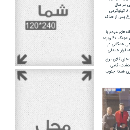
ت ۴۷۰۰ تنی در سال
گذشته / کاهش ۸ کیلوگرمی
غ پس از حذف
نه‌های مردم با
حماسه‌آفرینی در «جنگ ۴۰ روزه»
هی همگانی در
های کلان برق
‌دشت؛ گامی
اری شبکه جنوب