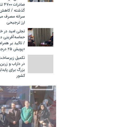
صادرا
سرانه مصرف مر
ارز ترجیحی
تجلی امید در خا
/ تاکید بر همرا
«پویش ۲۵ درجه؛ قرار همدلی
تکمیل زیرساخت‌
در داراب و زرین
بزرگ برای پاید
کشور