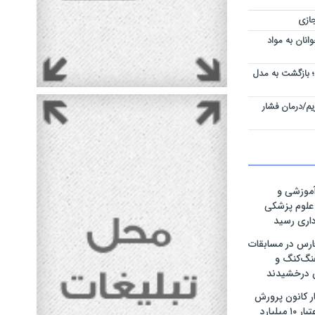
ازی
نان به مواد
 بازگشت به مدل
م/درمان فشار
موزشی و
 علوم پزشکی
رداری رسید
ارس در مسابقات
نگ‌کنگ و
 درخشیدند
ر کانون پرورش
فکری در اوز با اعتبار ۱۰ میلیارد