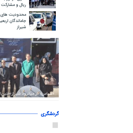
ریال و مشارکت 
محدودیت های ت
جاماندگان اربع
شیراز
«سپاس» در میانرود شیراز طنین‌ا
هم‌افزایی ورزش، فرهنگ و خدمات
حضور ۳۰۰ شهروند
گردشگری