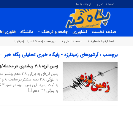
صفحه اصلی
ارتباط با ما
صفحه نخست
کشاورزی
جامعه و فرهنگ
دانشگاه
فناوری اط
شما اینجا هستید »
صفحه اصلی »
برچسب زده شده با : زمینلرزه
برچسب : آرشیوهای زمینلرزه - پایگاه خبری تحلیلی پگاه خبر
زمین لرزه ۳.۸ ریشتری در محمله/زلزله ۳.۹ دهم ریشتری در خنج
23 خرداد 1399
زمین لرزه‌ای به بزرگی
به 
به بزرگی ۳.۹ دهم […]