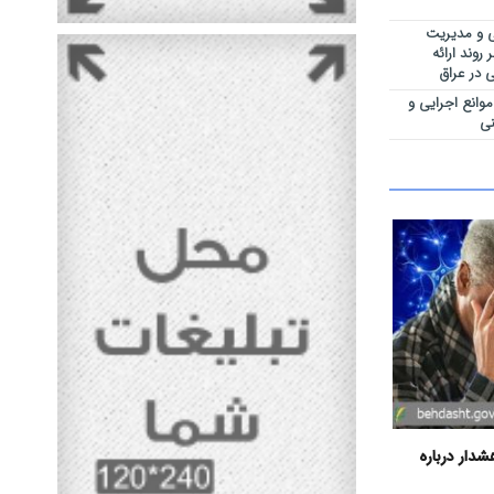
ی و مدیریت
روند ارائه
 در عراق
انع اجرایی و
نی
دار درباره