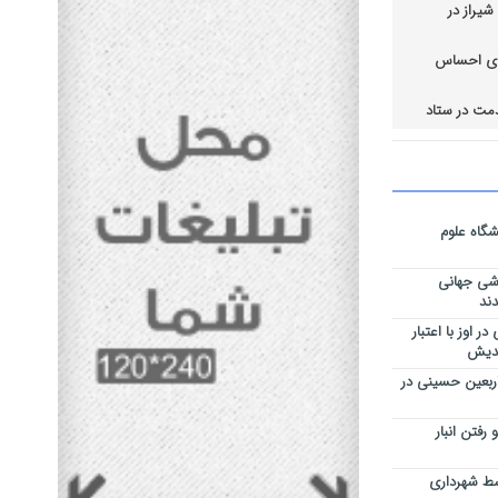
یراز در
قای احساس
مت در ستاد
اضی ملی بخش
کتار از تاکستان های
گاه علوم
اشی جهانی
ند
 اوز با اعتبار
ربعین حسینی در
رفتن انبار
سط شهرداری