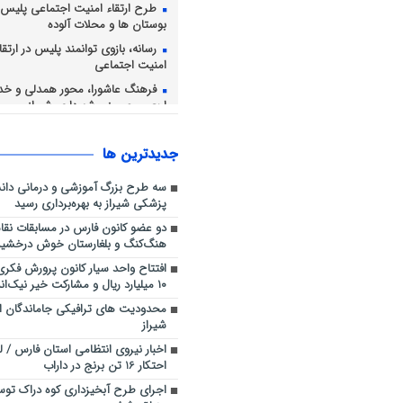
طرح ارتقاء امنیت اجتماعی پلیس ش
بوستان ها و محلات آلوده
رسانه، بازوی توانمند پلیس در ارت
امنیت اجتماعی
فرهنگ عاشورا، محور همدلی و خد
اربعین حسینی شهرداری شیراز
توقیف ساخت‌وساز غیرمجاز در ار
پشتکوه شهرستان نی‌ریز
جديدترين ها
برداشت انگور از ۴۲۸۲ ه
شیراز ادامه دارد
سه طرح بزرگ آموزشی و درمانی دانش
پزشکی شیراز به بهره‌برداری رسید
دو عضو کانون فارس در مسابقات نق
هنگ‌کنگ و بلغارستان خوش درخشید
افتتاح واحد سیار کانون پرورش فکری در
۱۰ میلیارد ریال و مشارکت خیر نیک‌اندیش
محدودیت های ترافیکی جاماندگان ا
شیراز
اخبار نیروی انتظامی استان فارس / لو 
احتکار 16 تن برنج در داراب
اجرای طرح آبخیزداری کوه دراک تو