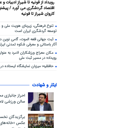
رویداد از قونیه تا شیراز ادبیات و 
اقتصاد گردشگری می آورد / پیشنهاد
کاروان شیراز تا قونیه
تنوع فرهنگی، زیربنای هویت ملی و 
توسعه گردشگری ایران است
ثبت جهانی قلعه الموت، گامی نوین د
آثار باستانی و معرفی شکوه تمدنی ایران
مکان معراج ورزشکاران لامرد به عنو
رویداد» در مسیر ثبت ملی
حافظیه؛ میزبان نمایشگاه ایستاده در غ
ایثار و شهادت
احراز جانبازی 
سالن ورزشی لام
برگزیدگان نخس
عکس «خانه‌های ا