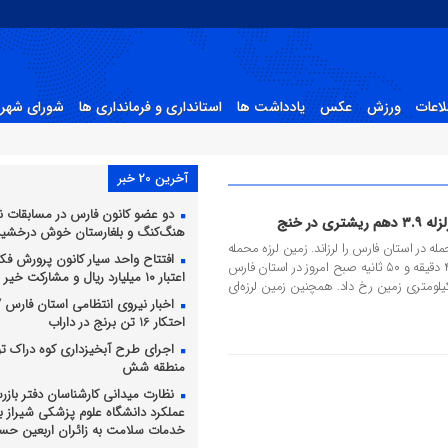
لاعات
ورزش
عکس
یادداشت ها
استانداری و فرمانداری ها
شورای شهر 
آخرین 20 خبر
دو عضو کانون فارس در مسابقات ن
هنگ‌کنگ و بلغارستان خوش درخشید
 ۳.۸ دهم ریشتر محمله در استان فارس را لرزاند. زمین لرزه‌ محمله
افتتاح واحد سیار کانون پرورش فکری
به بزرگی ۳.۸ دهم ریشتر در ساعت ۸ و ۴ دقیقه و ۵۰ ثانیه صبح امروز در استان فارس
اعتبار ۱۰ میلیارد ریال و مشارکت خیر نیک‌اندیش
ثبت رسید. این زمین لرزه در عمق ۳ کیلومتری زمین رخ داد. همچنین زمین لرزه‌ای
اخبار نیروی انتظامی استان فارس / ل
احتکار 16 تن برنج در داراب
اجرای طرح آبخیزداری کوه دراک ت
منطقه شش
نظارت میدانی کارشناسان دفتر باز
عملکرد دانشگاه علوم پزشکی شیراز بر 
خدمات سلامت به زائران اربعین حسی