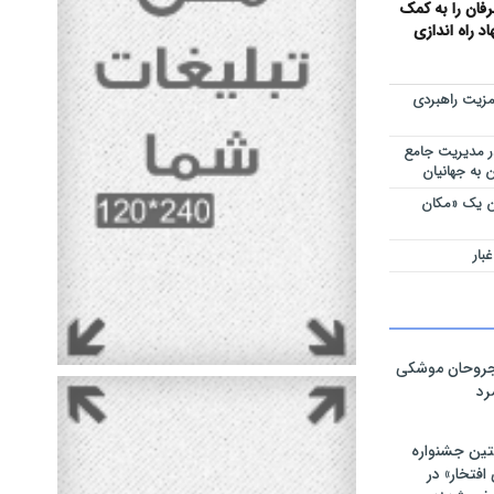
عرفان را به کمک
 راه اندازی
مزیت راهبردی
ر مدیریت جامع
 به جهانیان
ان یک «مکان
بار
مجروحان موشکی
رد
تین جشنواره
فتخار» در