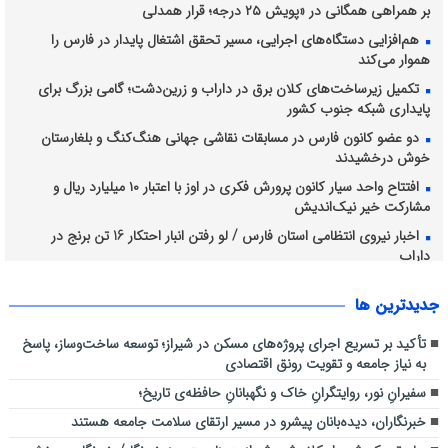
بر همراهی همگانی در «پویش ۲۵ درجه؛ قرار همدلی
هم‌افزایی دستگاه‌های اجرایی، مسیر تحقق اشتغال پایدار در فارس را
هموار می‌کند
تکمیل زیرساخت‌های کلان برق در داراب و زرین‌دشت؛ گامی بزرگ برای
پایداری شبکه جنوب کشور
دو عضو کانون فارس در مسابقات نقاشی جهانی هنگ‌کنگ و بلغارستان
خوش درخشیدند
افتتاح واحد سیار کانون پرورش فکری در اوز با اعتبار ۱۰ میلیارد ریال و
مشارکت خیر نیک‌اندیش
اخبار نیروی انتظامی استان فارس / لو رفتن انبار احتکار 16 تن برنج در
داراب
اجرای طرح آبخیزداری کوه دراک توسط شهرداری منطقه شش
جديدترين ها
نظارت میدانی کارشناسان دفتر بازرسی و مدیریت عملکرد دانشگاه علوم
پزشکی شیراز بر روند ارائه خدمات سلامت به زائران اربعین حسینی در عراق
تأکید بر تسریع اجرای پروژه‌های مسکن در شیراز؛ توسعه ساخت‌وساز، پاسخ
به نیاز جامعه و تقویت رونق اقتصادی
سفیرانِ نور، روایتگرانِ خاک و نگهبانانِ حافظه‌ی تاریخ؛
خبرنگاران، دیده‌بانان پیشرو در مسیر ارتقای سلامت جامعه هستند