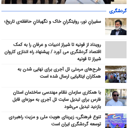
«سپاس» در میانرود شیراز طنین‌انداز شد/ هم‌افزایی ورزش، فرهنگ و
گردشگری
خدمات اجتماعی با حضور ۳۰۰ شهروند
سفیرانِ نور، روایتگرانِ خاک و نگهبانانِ حافظه‌ی تاریخ؛
رویداد از قونیه تا شیراز ادبیات و عرفان را به کمک
اقتصاد گردشگری می آورد / پیشنهاد راه اندازی کاروان
شیراز تا قونیه
طرح‌های مرمتی تل آجری برای نهایی شدن به
همکاران ایتالیایی ارسال شده است
با همکاری سازمان نظام مهندسی ساختمان استان
فارس برای تبدیل سایت تل آجری به موزه‌ای قابل
بازدید تبدیل می‌شود
تنوع فرهنگی، زیربنای هویت ملی و مزیت راهبردی
توسعه گردشگری ایران است