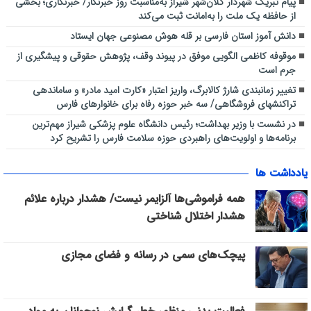
پیام تبریک شهردار کلان‌شهر شیراز به‌مناسبت روز خبرنگار/ خبرنگاری؛ بخشی
از حافظه یک ملت را به‌امانت ثبت می‌کند
دانش آموز استان فارسی بر قله هوش مصنوعی جهان ایستاد
موقوفه کاظمی الگویی موفق در پیوند وقف، پژوهش حقوقی و پیشگیری از
جرم است
تغییر زمانبندی شارژ کالابرگ، واریز اعتبار «کارت امید مادر» و ساماندهی
تراکنشهای فروشگاهی/ سه خبر حوزه رفاه برای خانوارهای فارس
در نشست با وزیر بهداشت؛ رئیس دانشگاه علوم پزشکی شیراز مهم‌ترین
برنامه‌ها و اولویت‌های راهبردی حوزه سلامت فارس را تشریح کرد
یادداشت ها
همه فراموشی‌ها آلزایمر نیست/ هشدار درباره علائم
هشدار اختلال شناختی
پیچک‌های سمی در رسانه و فضای مجازی