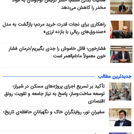
فعالیت بدنی منظم، خطر گرایش نوجوانان به مواد
مخدر را کاهش می‌دهد
راهکاری برای نجات قدرت خرید مردم؛ بازگشت به مدل
«صندوق‌های ریالی با بازده ارزی»
فشارخون؛ قاتل خاموش را جدی بگیریم/درمان فشار
خون معمولاً مادام‌العمر است
جدیدترین مطالب
تأکید بر تسریع اجرای پروژه‌های مسکن در شیراز؛
توسعه ساخت‌وساز، پاسخ به نیاز جامعه و تقویت رونق
اقتصادی
سفیرانِ نور، روایتگرانِ خاک و نگهبانانِ حافظه‌ی تاریخ؛