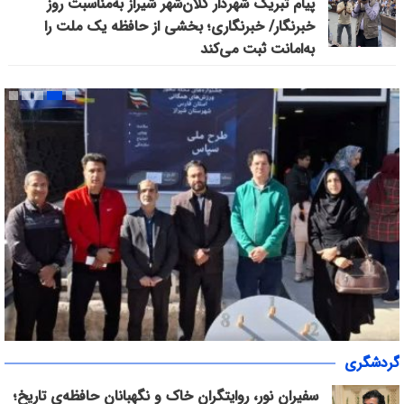
پیام تبریک شهردار کلان‌شهر شیراز به‌مناسبت روز
خبرنگار/ خبرنگاری؛ بخشی از حافظه یک ملت را
به‌امانت ثبت می‌کند
«سپاس» در میانرود شیراز طنین‌انداز شد/ هم‌افزایی ورزش، فرهنگ و
گردشگری
خدمات اجتماعی با حضور ۳۰۰ شهروند
سفیرانِ نور، روایتگرانِ خاک و نگهبانانِ حافظه‌ی تاریخ؛