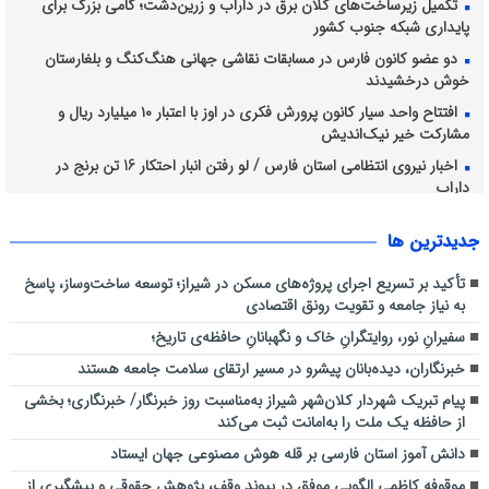
تکمیل زیرساخت‌های کلان برق در داراب و زرین‌دشت؛ گامی بزرگ برای
پایداری شبکه جنوب کشور
دو عضو کانون فارس در مسابقات نقاشی جهانی هنگ‌کنگ و بلغارستان
خوش درخشیدند
افتتاح واحد سیار کانون پرورش فکری در اوز با اعتبار ۱۰ میلیارد ریال و
مشارکت خیر نیک‌اندیش
اخبار نیروی انتظامی استان فارس / لو رفتن انبار احتکار 16 تن برنج در
داراب
اجرای طرح آبخیزداری کوه دراک توسط شهرداری منطقه شش
جديدترين ها
نظارت میدانی کارشناسان دفتر بازرسی و مدیریت عملکرد دانشگاه علوم
پزشکی شیراز بر روند ارائه خدمات سلامت به زائران اربعین حسینی در عراق
تأکید بر تسریع اجرای پروژه‌های مسکن در شیراز؛ توسعه ساخت‌وساز، پاسخ
به نیاز جامعه و تقویت رونق اقتصادی
سفیرانِ نور، روایتگرانِ خاک و نگهبانانِ حافظه‌ی تاریخ؛
خبرنگاران، دیده‌بانان پیشرو در مسیر ارتقای سلامت جامعه هستند
پیام تبریک شهردار کلان‌شهر شیراز به‌مناسبت روز خبرنگار/ خبرنگاری؛ بخشی
از حافظه یک ملت را به‌امانت ثبت می‌کند
دانش آموز استان فارسی بر قله هوش مصنوعی جهان ایستاد
موقوفه کاظمی الگویی موفق در پیوند وقف، پژوهش حقوقی و پیشگیری از