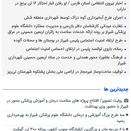
اخبار نیروی انتظامی استان فارس / لو رفتن انبار احتکار 16 تن برنج در
داراب
اجرای طرح آبخیزداری کوه دراک توسط شهرداری منطقه شش
نظارت میدانی کارشناسان دفتر بازرسی و مدیریت عملکرد دانشگاه علوم
پزشکی شیراز بر روند ارائه خدمات سلامت به زائران اربعین حسینی در عراق
طرح ارتقاء امنیت اجتماعی پلیس شیراز در بوستان ها و محلات آلوده
رسانه، بازوی توانمند پلیس در ارتقای احساس امنیت اجتماعی
فرهنگ عاشورا، محور همدلی و خدمت در ستاد اربعین حسینی شهرداری
شیراز
توقیف ساخت‌وساز غیرمجاز در اراضی ملی بخش پشتکوه شهرستان نی‌ریز
برداشت انگور از ۴۲۸۲ هکتار از تاکستان های شیراز ادامه دارد
جديدترين ها
روایت تصویر/ افتتاح پروژه های سلامت درمان و آموزش پزشکی محور در
شیراز با حضور وزیر بهداشت
سه طرح بزرگ آموزشی و درمانی دانشگاه علوم پزشکی شیراز به بهره‌برداری
رسید
با ۸ مزرعه مادر و بزرگترین کشتارگاه جنوب کشور، روزانه ۳۰۰ تن گوشت