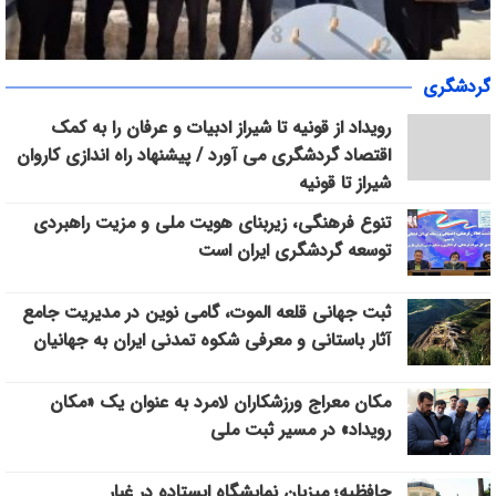
«سپاس» در میانرود شیراز طنین‌انداز شد/ هم‌افزایی ورزش، فرهنگ و
گردشگری
خدمات اجتماعی با حضور ۳۰۰ شهروند
رویداد از قونیه تا شیراز ادبیات و عرفان را به کمک
اقتصاد گردشگری می آورد / پیشنهاد راه اندازی کاروان
شیراز تا قونیه
تنوع فرهنگی، زیربنای هویت ملی و مزیت راهبردی
توسعه گردشگری ایران است
ثبت جهانی قلعه الموت، گامی نوین در مدیریت جامع
آثار باستانی و معرفی شکوه تمدنی ایران به جهانیان
مکان معراج ورزشکاران لامرد به عنوان یک «مکان
رویداد» در مسیر ثبت ملی
حافظیه؛ میزبان نمایشگاه ایستاده در غبار