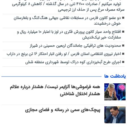
تولید میکنیم / صادرات ۴۷۰۰ تنی در سال گذشته / کاهش ۸ کیلوگرمی
سرانه مصرف مرغ پس از حذف ارز ترجیحی
دو عضو کانون فارس در مسابقات نقاشی جهانی هنگ‌کنگ و بلغارستان
خوش درخشیدند
افتتاح واحد سیار کانون پرورش فکری در اوز با اعتبار ۱۰ میلیارد ریال و
مشارکت خیر نیک‌اندیش
محدودیت های ترافیکی جاماندگان اربعین حسینی در شیراز
اخبار نیروی انتظامی استان فارس / لو رفتن انبار احتکار 16 تن برنج در داراب
اجرای طرح آبخیزداری کوه دراک توسط شهرداری منطقه شش
یادداشت ها
همه فراموشی‌ها آلزایمر نیست/ هشدار درباره علائم
هشدار اختلال شناختی
پیچک‌های سمی در رسانه و فضای مجازی