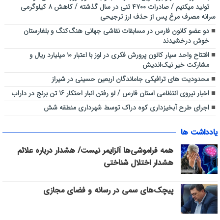
تولید میکنیم / صادرات ۴۷۰۰ تنی در سال گذشته / کاهش ۸ کیلوگرمی
سرانه مصرف مرغ پس از حذف ارز ترجیحی
دو عضو کانون فارس در مسابقات نقاشی جهانی هنگ‌کنگ و بلغارستان
خوش درخشیدند
افتتاح واحد سیار کانون پرورش فکری در اوز با اعتبار ۱۰ میلیارد ریال و
مشارکت خیر نیک‌اندیش
محدودیت های ترافیکی جاماندگان اربعین حسینی در شیراز
اخبار نیروی انتظامی استان فارس / لو رفتن انبار احتکار 16 تن برنج در داراب
اجرای طرح آبخیزداری کوه دراک توسط شهرداری منطقه شش
یادداشت ها
همه فراموشی‌ها آلزایمر نیست/ هشدار درباره علائم
هشدار اختلال شناختی
پیچک‌های سمی در رسانه و فضای مجازی