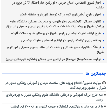
اخبار نیروی انتظامی استان فارس / لو رفتن انبار احتکار 16 تن برنج در
داراب
اجرای طرح آبخیزداری کوه دراک توسط شهرداری منطقه شش
نظارت میدانی کارشناسان دفتر بازرسی و مدیریت عملکرد دانشگاه علوم
پزشکی شیراز بر روند ارائه خدمات سلامت به زائران اربعین حسینی در عراق
طرح ارتقاء امنیت اجتماعی پلیس شیراز در بوستان ها و محلات آلوده
رسانه، بازوی توانمند پلیس در ارتقای احساس امنیت اجتماعی
فرهنگ عاشورا، محور همدلی و خدمت در ستاد اربعین حسینی شهرداری
شیراز
توقیف ساخت‌وساز غیرمجاز در اراضی ملی بخش پشتکوه شهرستان نی‌ریز
برداشت انگور از ۴۲۸۲ هکتار از تاکستان های شیراز ادامه دارد
جديدترين ها
روایت تصویر/ افتتاح پروژه های سلامت درمان و آموزش پزشکی محور در
شیراز با حضور وزیر بهداشت
سه طرح بزرگ آموزشی و درمانی دانشگاه علوم پزشکی شیراز به بهره‌برداری
رسید
با ۸ مزرعه مادر و بزرگترین کشتارگاه جنوب کشور، روزانه ۳۰۰ تن گوشت