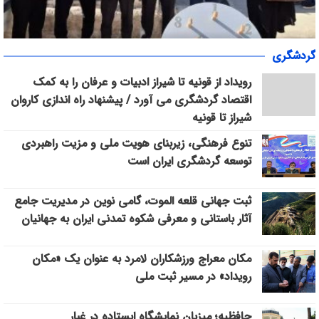
«سپاس» در میانرود شیراز طنین‌انداز شد/ هم‌افزایی ورزش، فرهنگ و
گردشگری
خدمات اجتماعی با حضور ۳۰۰ شهروند
رویداد از قونیه تا شیراز ادبیات و عرفان را به کمک
اقتصاد گردشگری می آورد / پیشنهاد راه اندازی کاروان
شیراز تا قونیه
تنوع فرهنگی، زیربنای هویت ملی و مزیت راهبردی
توسعه گردشگری ایران است
ثبت جهانی قلعه الموت، گامی نوین در مدیریت جامع
آثار باستانی و معرفی شکوه تمدنی ایران به جهانیان
مکان معراج ورزشکاران لامرد به عنوان یک «مکان
رویداد» در مسیر ثبت ملی
حافظیه؛ میزبان نمایشگاه ایستاده در غبار