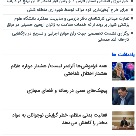
اخبار نیروی انتظامی استان فارس / لو رفتن انبار احتکار 16 تن برنج در داراب
اجرای طرح آبخیزداری کوه دراک توسط شهرداری منطقه شش
نظارت میدانی کارشناسان دفتر بازرسی و مدیریت عملکرد دانشگاه علوم
پزشکی شیراز بر روند ارائه خدمات سلامت به زائران اربعین حسینی در عراق
برگزاری نشست تخصصی جهت رفع موانع اجرایی و تسریع در بازگشایی
کارخانه قند ممسنی
یادداشت ها
همه فراموشی‌ها آلزایمر نیست/ هشدار درباره علائم
هشدار اختلال شناختی
پیچک‌های سمی در رسانه و فضای مجازی
فعالیت بدنی منظم، خطر گرایش نوجوانان به مواد
مخدر را کاهش می‌دهد