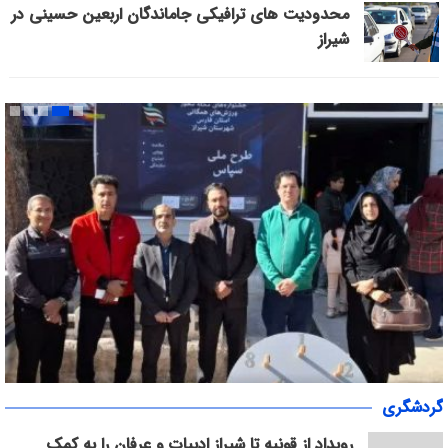
محدودیت های ترافیکی جاماندگان اربعین حسینی در
شیراز
«سپاس» در میانرود شیراز طنین‌انداز شد/ هم‌افزایی ورزش، فرهنگ و
گردشگری
خدمات اجتماعی با حضور ۳۰۰ شهروند
رویداد از قونیه تا شیراز ادبیات و عرفان را به کمک