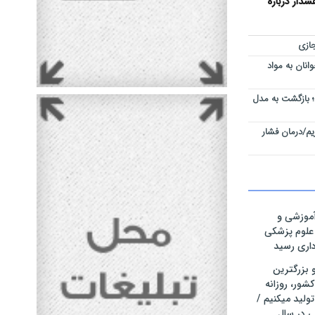
دار درباره
ازی
نان به مواد
 بازگشت به مدل
م/درمان فشار
موزشی و
 علوم پزشکی
رداری رسید
ر و بزرگترین
شور، روزانه
تولید میکنیم /
ت ۴۷۰۰ تنی در سال