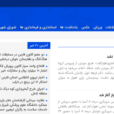
لاعات
ورزش
عکس
یادداشت ها
استانداری و فرمانداری ها
شورای شهر 
آخرین 20 خبر
دو عضو کانون فارس در مسابقات ن
 نشد
هنگ‌کنگ و بلغارستان خوش درخشید
پوراهوازگفت: هیچ موردی از ویروس کرونا
افتتاح واحد سیار کانون پرورش فکری
گر موردی باشد شفاف اعلام می‌شود و دلیلی
اعتبار ۱۰ میلیارد ریال و مشارکت خیر نیک‌اندیش
اشند. دکتر فرهاد ابول نژادیان شامگاه شنبه
اخبار نیروی انتظامی استان فارس / ل
ظهار داشت: بیمارستان رازی اهواز به عنوان
احتکار 16 تن برنج در داراب
اجرای طرح آبخیزداری کوه دراک ت
منطقه شش
نظارت میدانی کارشناسان دفتر باز
رییس هیات فوتبال خوزستان گفت: کلاس مربیگری درجه A آسیا با حضور مربیانی از
عملکرد دانشگاه علوم پزشکی شیراز بر 
 بهمن ماه در مجموعه تختی اهواز آغاز شد. عبدالکاظم طالقانی
خدمات سلامت به زائران اربعین حسی
اظهار داشت: دومین دوره آموزش کلاس مربیگری فوتبال درجه A آسیا با حضور ۲۴