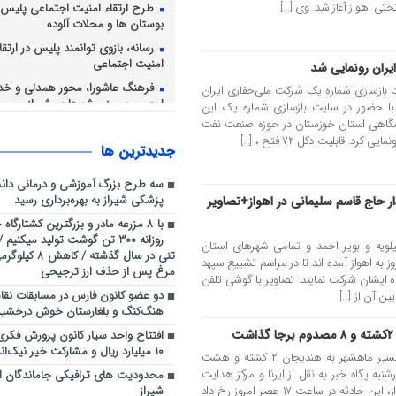
تی اهواز آغاز شد. وی […]
طرح ارتقاء امنیت اجتماعی پلیس ش
بوستان ها و محلات آلوده
رسانه، بازوی توانمند پلیس در ارت
امنیت اجتماعی
فرهنگ عاشورا، محور همدلی و خد
ایت بازسازی‌ شماره یک شرکت ملی‌حفاری ایران
اربعین حسینی شهرداری شیراز
 با حضور در سایت بازسازی شماره یک این
نشگاهی استان خوزستان در حوزه صنعت نفت
توقیف ساخت‌وساز غیرمجاز در ار
پشتکوه شهرستان نی‌ریز
جديدترين ها
برداشت انگور از ۴۲۸۲ ه
شیراز ادامه دارد
سه طرح بزرگ آموزشی و درمانی دانش
پزشکی شیراز به بهره‌برداری رسید
حاج قاسم سلیمانی در اهواز+تصاویر
با ۸ مزرعه مادر و بزرگترین کشتارگا
یلویه و بویر احمد و تمامی شهرهای استان
تنی در سال گذشته
 به اهواز آمده اند تا در مراسم تشییع سپهد
مرغ پس از حذف ارز ترجیحی
 ایشان شرکت نمایند. تصاویر با گوشی تلفن
دو عضو کانون فارس در مسابقات نق
ن آن از […]
هنگ‌کنگ و بلغارستان خوش درخشید
افتتاح واحد سیار کانون پرورش فکری در
۱۰ میلیارد ریال و مشارکت خیر نیک‌اندیش
تصادف ۲ خودروی پراید با یکدیگر در مسیر ماهشهر به هندیجان ۲ کشته و هشت
به پگاه خبر به نقل از ایرنا و مرکز هدایت
محدودیت های ترافیکی جاماندگان ا
عملیات بحران دانشگاه جندی شاپور اهواز، این حادثه در ساعت ۱۷ عصر امروز رخ داد
شیراز