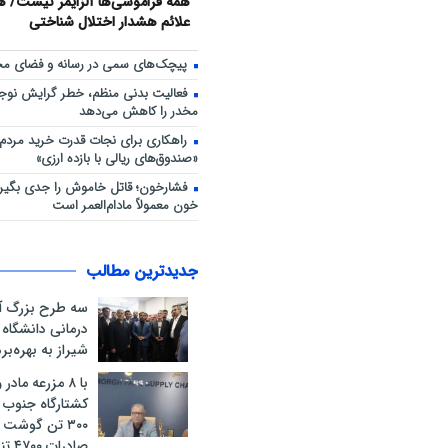
همه فراموشی‌ها آلزایمر نیست/ هش
علائم هشدار اختلال شناختی
پیچک‌های سمی در رسانه و فضای مج
فعالیت بدنی منظم، خطر گرایش نوجوا
مخدر را کاهش می‌دهد
راهکاری برای نجات قدرت خرید مردم؛
«صندوق‌های ریالی با بازده ارزی»
فشارخون؛ قاتل خاموش را جدی بگیری
خون معمولاً مادام‌العمر است
جدیدترین مطالب
سه طرح بزرگ آ
درمانی دانشگاه
شیراز به بهره‌ب
با ۸ مزرعه ماد
کشتارگاه جنوب ک
۳۰۰ تن گوشت 
صادرا