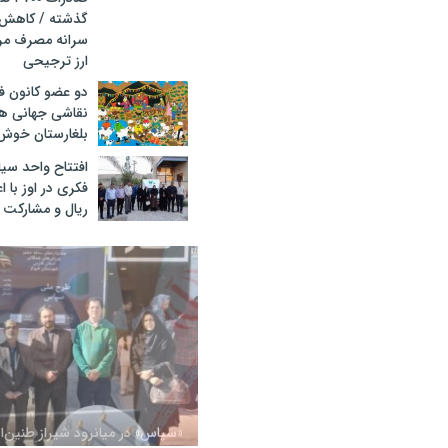
سرانه مصرف مر
ارز ترجیحی
دو عضو کانون ف
نقاشی جهانی ه
بلغارستان خوش
افتتاح واحد سیا
ریال و مشارکت 
«سپاس» در میانرود شیراز طنین‌ا