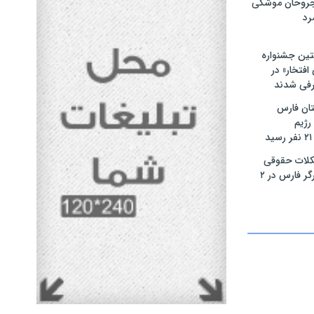
مجروحان موشکی
رد
تین جشنواره
فتخار» در
رفی شدند
ان فارس
رژیم
لات حقوقی
بیش از ۴۰۰ ایثارگر فارس در ۲