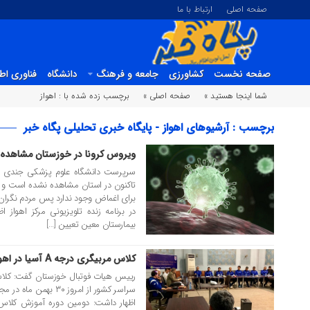
صفحه اصلی
ارتباط با ما
صفحه نخست
کشاورزی
جامعه و فرهنگ
دانشگاه
فناوری اط
شما اینجا هستید »
صفحه اصلی »
برچسب زده شده با : اهواز
برچسب : آرشیوهای اهواز - پایگاه خبری تحلیلی پگاه خبر
ویروس کرونا در خوزستان مشاهده
04 اسفند 1398
سرپرست دانشگاه علوم پزشکی جندی شا
تاکنون در استان مشاهده نشده است و ا
برای اغماض وجود ندارد پس مردم نگران نب
در برنامه زنده تلویزیونی مرکز اهواز ا
بیمارستان معین تعیین […]
کلاس مربیگری درجه A آسیا در اهواز آغاز شد
30 بهمن 1398
سراسر کشور از امروز ۳۰