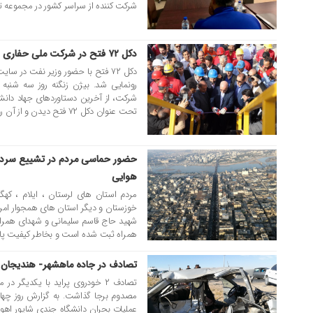
شرکت کننده از سراسر کشور در مجموعه تخ
دکل ۷۲ فتح در شرکت ملی حفاری ایران رونمایی شد
29 بهمن 1398
دکل ۷۲ فتح با حضور وزیر نفت در س
رونمایی شد. بیژن زنگنه روز سه شنبه
شرکت، از آخرین دستاوردهای جهاد دا
تحت عنوان دکل ۷۲ فتح دیدن و از آن رونمایی کرد. قابلیت دکل ۷۲ فتح ، […]
حضور حماسی مردم در تشییع سردار 
15 دی 1398
هوایی
مردم استان های لرستان ، ایلام ، کهگ
خوزستان و دیگر استان های همجوار امروز
شهید حاج قاسم سلیمانی و شهدای همراه
همراه ثبت شده است و بخاطر کیفیت پایی
تصادف در جاده ماهشهر- هندیجان ۲کشته و ۸ مصدوم برجا گذاشت
15 آبان 1398
مصدوم برجا گذاشت. به گزارش روز چهارشن