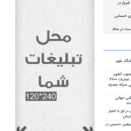
یراز در
قای احساس
مت در ستاد
اضی ملی بخش
کتار از تاکستان های
گاه علوم
ه جنوب کشور،
روزانه ۳۰۰ تن گوشت تولید میکنیم / صادرات ۴۷۰۰
 / کاهش ۸ کیلوگرمی سرانه مصرف
اشی جهانی
ند
 اوز با اعتبار
ربعین حسینی در