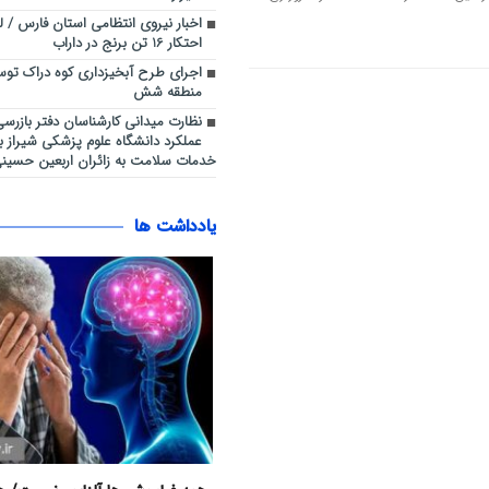
اخبار نیروی انتظامی استان فارس / لو 
احتکار 16 تن برنج در داراب
اجرای طرح آبخیزداری کوه دراک تو
منطقه شش
نظارت میدانی کارشناسان دفتر بازرس
عملکرد دانشگاه علوم پزشکی شیراز بر 
خدمات سلامت به زائران اربعین حسینی
یادداشت ها