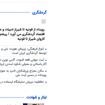
هم‌افزایی ورزش، فرهنگ و خدمات
حضور ۳۰۰ شهروند
گردشگری
رویداد از قونیه تا شیراز ادبیات و 
اقتصاد گردشگری می آورد / پیشنهاد
کاروان شیراز تا قونیه
تنوع فرهنگی، زیربنای هویت ملی و 
توسعه گردشگری ایران است
ثبت جهانی قلعه الموت، گامی نوین د
آثار باستانی و معرفی شکوه تمدنی ایران
مکان معراج ورزشکاران لامرد به عنو
رویداد» در مسیر ثبت ملی
حافظیه؛ میزبان نمایشگاه ایستاده در غ
ایثار و شهادت