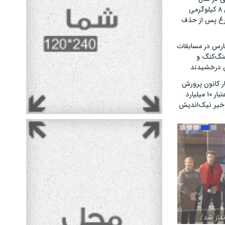
گذشته / کاهش ۸ کیلوگرمی
غ پس از حذف
ارس در مسابقات
نگ‌کنگ و
 درخشیدند
ر کانون پرورش
فکری در اوز با اعتبار ۱۰ میلیارد
خیر نیک‌اندیش
نداز شد/