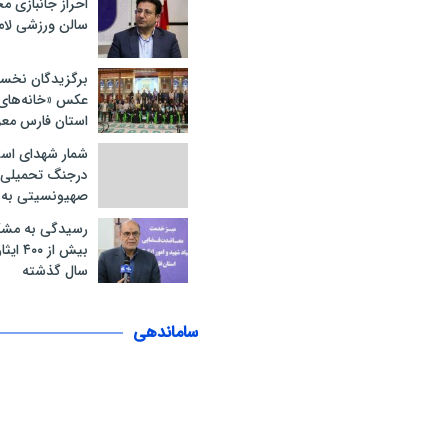
احراز جانبازی 
سالن ورزشی لام
برگزیدگان نخس
عکس «خانه‌های ا
استان فارس مع
شمار شهدای است
درجنگ تحمیلی 
صهیونسیتی به ۲۱ نفر رسید
رسیدگی به مشک
سال گذشته
ساماندهی