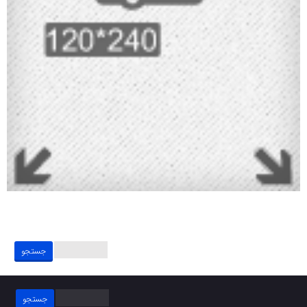
جستجو
برای:
جستجو