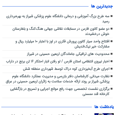
جديدترين ها
سه طرح بزرگ آموزشی و درمانی دانشگاه علوم پزشکی شیراز به بهره‌برداری
رسید
دو عضو کانون فارس در مسابقات نقاشی جهانی هنگ‌کنگ و بلغارستان
خوش درخشیدند
افتتاح واحد سیار کانون پرورش فکری در اوز با اعتبار ۱۰ میلیارد ریال و
مشارکت خیر نیک‌اندیش
محدودیت های ترافیکی جاماندگان اربعین حسینی در شیراز
اخبار نیروی انتظامی استان فارس / لو رفتن انبار احتکار 16 تن برنج در داراب
اجرای طرح آبخیزداری کوه دراک توسط شهرداری منطقه شش
نظارت میدانی کارشناسان دفتر بازرسی و مدیریت عملکرد دانشگاه علوم
پزشکی شیراز بر روند ارائه خدمات سلامت به زائران اربعین حسینی در عراق
برگزاری نشست تخصصی جهت رفع موانع اجرایی و تسریع در بازگشایی
کارخانه قند ممسنی
یادداشت ها