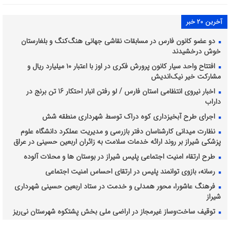
آخرین 20 خبر
دو عضو کانون فارس در مسابقات نقاشی جهانی هنگ‌کنگ و بلغارستان
خوش درخشیدند
افتتاح واحد سیار کانون پرورش فکری در اوز با اعتبار ۱۰ میلیارد ریال و
مشارکت خیر نیک‌اندیش
اخبار نیروی انتظامی استان فارس / لو رفتن انبار احتکار 16 تن برنج در
داراب
اجرای طرح آبخیزداری کوه دراک توسط شهرداری منطقه شش
نظارت میدانی کارشناسان دفتر بازرسی و مدیریت عملکرد دانشگاه علوم
پزشکی شیراز بر روند ارائه خدمات سلامت به زائران اربعین حسینی در عراق
طرح ارتقاء امنیت اجتماعی پلیس شیراز در بوستان ها و محلات آلوده
رسانه، بازوی توانمند پلیس در ارتقای احساس امنیت اجتماعی
فرهنگ عاشورا، محور همدلی و خدمت در ستاد اربعین حسینی شهرداری
شیراز
توقیف ساخت‌وساز غیرمجاز در اراضی ملی بخش پشتکوه شهرستان نی‌ریز
برداشت انگور از ۴۲۸۲ هکتار از تاکستان های شیراز ادامه دارد