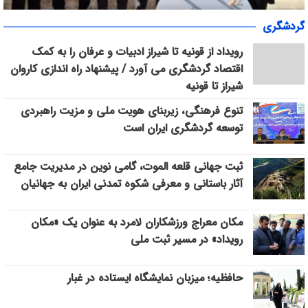
«سپاس» در میانرود شیراز طنین‌انداز شد/ هم‌افزایی ورزش، فرهنگ و
گردشگری
خدمات اجتماعی با حضور ۳۰۰ شهروند
رویداد از قونیه تا شیراز ادبیات و عرفان را به کمک
اقتصاد گردشگری می آورد / پیشنهاد راه اندازی کاروان
شیراز تا قونیه
تنوع فرهنگی، زیربنای هویت ملی و مزیت راهبردی
توسعه گردشگری ایران است
ثبت جهانی قلعه الموت، گامی نوین در مدیریت جامع
آثار باستانی و معرفی شکوه تمدنی ایران به جهانیان
مکان معراج ورزشکاران لامرد به عنوان یک «مکان
رویداد» در مسیر ثبت ملی
حافظیه؛ میزبان نمایشگاه ایستاده در غبار