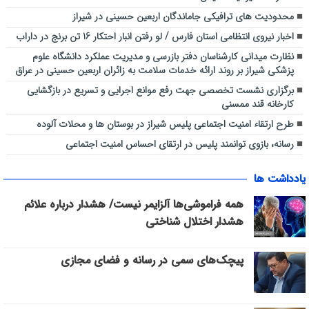
محدودیت های ترافیکی جاماندگان اربعین حسینی در شیراز
اخبار نیروی انتظامی استان فارس / لو رفتن انبار احتکار 16 تن برنج در داراب
نظارت میدانی کارشناسان دفتر بازرسی و مدیریت عملکرد دانشگاه علوم
پزشکی شیراز بر روند ارائه خدمات سلامت به زائران اربعین حسینی در عراق
برگزاری نشست تخصصی جهت رفع موانع اجرایی و تسریع در بازگشایی
کارخانه قند ممسنی
طرح ارتقاء امنیت اجتماعی پلیس شیراز در بوستان ها و محلات آلوده
رسانه، بازوی توانمند پلیس در ارتقای احساس امنیت اجتماعی
یادداشت ها
همه فراموشی‌ها آلزایمر نیست/ هشدار درباره علائم
هشدار اختلال شناختی
پیچک‌های سمی در رسانه و فضای مجازی