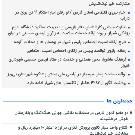
مشارکت خیر نیک‌اندیش
اخبار نیروی انتظامی استان فارس / لو رفتن انبار احتکار 16 تن برنج در
داراب
نظارت میدانی کارشناسان دفتر بازرسی و مدیریت عملکرد دانشگاه علوم
پزشکی شیراز بر روند ارائه خدمات سلامت به زائران اربعین حسینی در عراق
طرح ارتقاء امنیت اجتماعی پلیس شیراز در بوستان ها و محلات آلوده
رسانه، بازوی توانمند پلیس در ارتقای احساس امنیت اجتماعی
فرهنگ عاشورا، محور همدلی و خدمت در ستاد اربعین حسینی شهرداری
شیراز
توقیف ساخت‌وساز غیرمجاز در اراضی ملی بخش پشتکوه شهرستان نی‌ریز
برداشت انگور از ۴۲۸۲ هکتار از تاکستان های شیراز ادامه دارد
برگزاری مراسم پیاده‌روی جاماندگان اربعین حسینی، در شیراز و شهرستانهای
استان فارس
جديدترين ها
دو عضو کانون فارس در مسابقات نقاشی جهانی هنگ‌کنگ و بلغارستان
خوش درخشیدند
افتتاح واحد سیار کانون پرورش فکری در اوز با اعتبار ۱۰ میلیارد ریال و
مشارکت خیر نیک‌اندیش