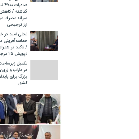
صادرا
سرانه مصرف مر
ارز ترجیحی
تجلی امید در خا
/ تاکید بر همرا
«پویش ۲۵ درجه؛ قرار همدلی
تکمیل زیرساخت‌
در داراب و زرین
بزرگ برای پاید
کشور