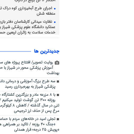
احتکار 16 تن برنج در داراب
اجرای طرح آبخیزداری کوه دراک ت
منطقه شش
نظارت میدانی کارشناسان دفتر باز
عملکرد دانشگاه علوم پزشکی شیراز بر 
خدمات سلامت به زائران اربعین حسی
طرح ارتقاء امنیت اجتماعی پلیس ش
بوستان ها و محلات آلوده
جديدترين ها
رسانه، بازوی توانمند پلیس در ارت
امنیت اجتماعی
روایت تصویر/ افتتاح پروژه های س
فرهنگ عاشورا، محور همدلی و خد
آموزش پزشکی محور در شیراز با حض
اربعین حسینی شهرداری شیراز
بهداشت
سه طرح بزرگ آموزشی و درمانی دانش
پزشکی شیراز به بهره‌برداری رسید
با ۸ مزرعه مادر و بزرگترین کشتارگا
تنی در سال گذشته
مرغ پس از حذف ارز ترجیحی
تجلی امید در خانه‌های مردم با حماسه
«جنگ ۴۰ روزه» / تاکید بر همراهی
«پویش ۲۵ درجه؛ قرار همدلی