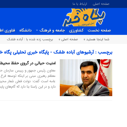
صفحه اصلی
ارتباط با ما
صفحه نخست
کشاورزی
جامعه و فرهنگ
دانشگاه
فناوری اط
شما اینجا هستید »
صفحه اصلی »
برچسب زده شده با : آباده طشک
برچسب : آرشیوهای آباده طشک - پایگاه خبری تحلیلی پگاه خب
امنیت حیاتی در گروی حفظ محیط
14 بهمن 1400
معاون رئیس جمهور و رییس سازمان حف
معظم رهبری مبنی بر اینکه توسعه فر
عامه است گفت: دولت فعلی شعار محیط ز
دارد و در این راستا بنا دارد که گام‌های پایدا