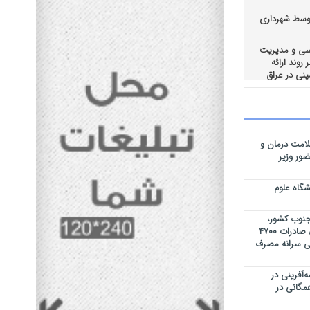
وسط شهرداری
رسی و مدیریت
روند ارائه
نی در عراق
یراز در
قای احساس
لامت درمان و
مت در ستاد
ور وزیر
گاه علوم
ه جنوب کشور،
روزانه ۳۰۰ تن گوشت تولید میکنیم / صادرات ۴۷۰۰
 / کاهش ۸ کیلوگرمی سرانه مصرف
‌آفرینی در
 همگانی در