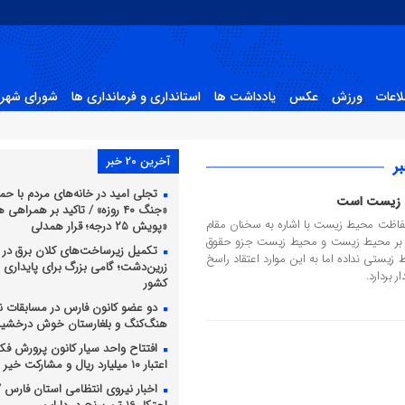
لاعات
ورزش
عکس
یادداشت ها
استانداری و فرمانداری ها
شورای شهر 
آخرین 20 خبر
ر
تجلی امید در خانه‌های مردم با حما
‌ زیست است
«جنگ ۴۰ روزه» / تاکید بر همراهی
اظت محیط زیست با اشاره به سخنان مقام
«پویش ۲۵ درجه؛ قرار همدلی
ع بر محیط زیست و محیط زیست جزو حقوق
تکمیل زیرساخت‌های کلان برق در د
یستی نداده اما به این موارد اعتقاد راسخ
زرین‌دشت؛ گامی بزرگ برای پایداری
ر بردارد.
کشور
دو عضو کانون فارس در مسابقات ن
هنگ‌کنگ و بلغارستان خوش درخشید
افتتاح واحد سیار کانون پرورش فکری
اعتبار ۱۰ میلیارد ریال و مشارکت خیر نیک‌اندیش
اخبار نیروی انتظامی استان فارس / ل