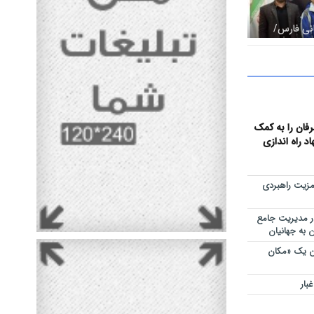
نی فارس/
 مرودشت با
د
عرفان را به کمک
 راه اندازی
مزیت راهبردی
ر مدیریت جامع
 به جهانیان
ان یک «مکان
بار