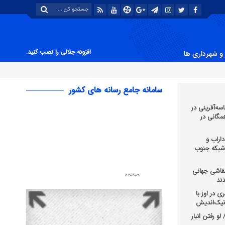
افزونه جلالی را نصب کنید.
و شهرداری ها
سامانه جامع رسانه های کشور
سه‌آفرینی در
 همگانی در
اراب و
 شبکه جنوب
قاشی جهانی
ند
 در اوز با
و رفتن انبار