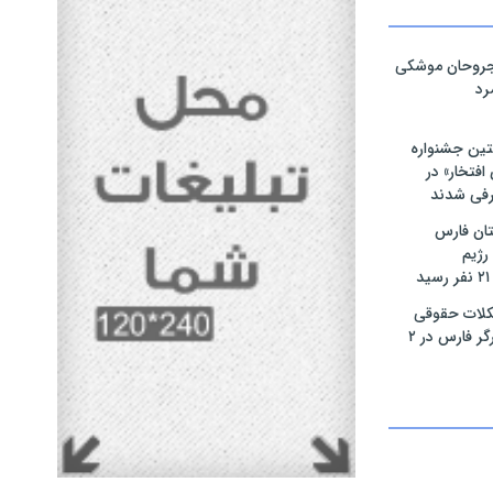
مجروحان موشکی
رد
تین جشنواره
فتخار» در
رفی شدند
ان فارس
رژیم
لات حقوقی
بیش از ۴۰۰ ایثارگر فارس در ۲