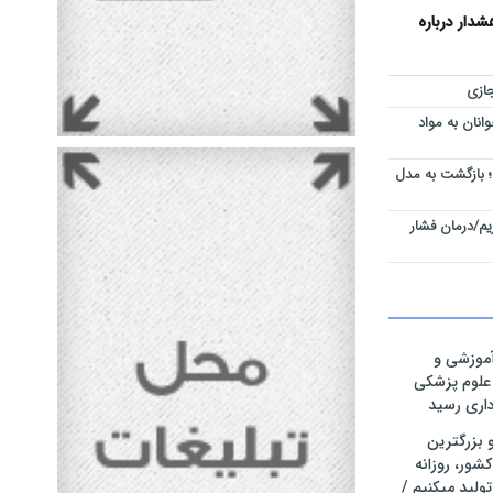
دار درباره
ازی
نان به مواد
 بازگشت به مدل
م/درمان فشار
موزشی و
 علوم پزشکی
رداری رسید
ر و بزرگترین
شور، روزانه
تولید میکنیم /