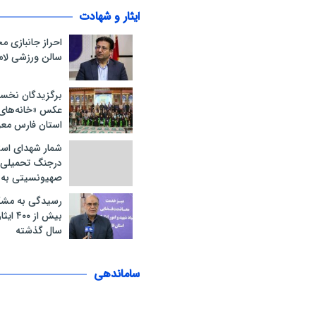
ایثار و شهادت
احراز جانبازی 
سالن ورزشی لام
برگزیدگان نخس
عکس «خانه‌های ا
استان فارس مع
شمار شهدای است
درجنگ تحمیلی 
صهیونسیتی به ۲۱ نفر رسید
رسیدگی به مشک
سال گذشته
ساماندهی