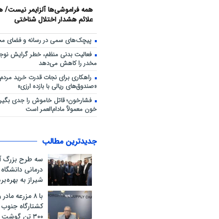
همه فراموشی‌ها آلزایمر نیست/ هش
علائم هشدار اختلال شناختی
پیچک‌های سمی در رسانه و فضای مج
فعالیت بدنی منظم، خطر گرایش نوجوا
مخدر را کاهش می‌دهد
راهکاری برای نجات قدرت خرید مردم؛
«صندوق‌های ریالی با بازده ارزی»
فشارخون؛ قاتل خاموش را جدی بگیری
خون معمولاً مادام‌العمر است
جدیدترین مطالب
سه طرح بزرگ آ
درمانی دانشگاه
شیراز به بهره‌ب
با ۸ مزرعه ماد
کشتارگاه جنوب ک
۳۰۰ تن گوشت 