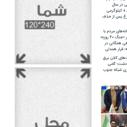
ت ۴۷۰۰ تنی در سال
گذشته / کاهش ۸ کیلوگرمی
غ پس از حذف
نه‌های مردم با
حماسه‌آفرینی در «جنگ ۴۰ روزه»
هی همگانی در
های کلان برق
‌دشت؛ گامی
اری شبکه جنوب