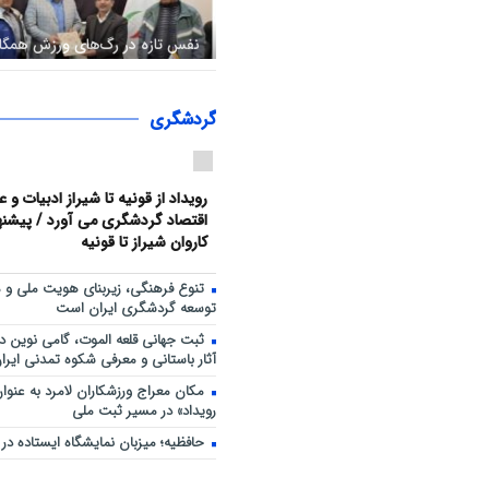
نفس تازه در رگ‌های ورزش همگا
رؤسای هیئت‌های همگانی فسا و
حضور هیئت رئیسه منصوب شدن
گردشگری
رویداد از قونیه تا شیراز ادبیات و 
اقتصاد گردشگری می آورد / پیشنهاد
کاروان شیراز تا قونیه
تنوع فرهنگی، زیربنای هویت ملی و 
توسعه گردشگری ایران است
ثبت جهانی قلعه الموت، گامی نوین د
آثار باستانی و معرفی شکوه تمدنی ایران
مکان معراج ورزشکاران لامرد به عنو
رویداد» در مسیر ثبت ملی
حافظیه؛ میزبان نمایشگاه ایستاده در غ