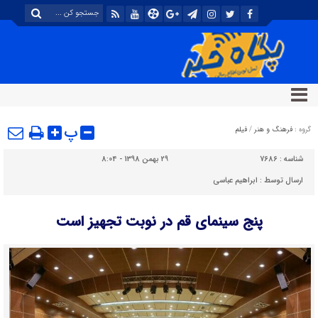
پ
گروه :
فرهنگ و هنر
/
فیلم
شناسه :
7686
29 بهمن 1398 - 8:04
ارسال توسط :
ابراهیم عباسی
پنج سینمای قم در نوبت تجهیز است