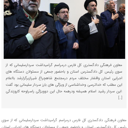
معاون فرهنگی دادگستری كل فارس درمراسم گرامیداشت سردارسلیمانی که از
سوي رئيس كل دادگسترس استان و باحضور جمعی از مسئولان دستگاه های
اجرایی استان واقشار مختلف مردم درمجتمع شاهچراغ شیرازبرگزارشد بااعلام
این مطلب که خداترسی وخداشناسی از ویژگی های بارز سردار سلیمانی بود گفت
:این سردار رشید اسلام همیشه ودرهمه حال این دوویژگی راسرلوحه کاروزندگی
[…]
معاون فرهنگی دادگستری كل فارس درمراسم گرامیداشت سردارسلیمانی که از سوي
رئيس كل دادگسترس استان و باحضور جمعی از مسئولان دستگاه های اجرایی استان