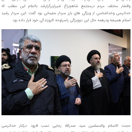
واقشار مختلف مردم درمجتمع شاهچراغ شیرازبرگزارشد بااعلام این مطلب که
خداترسی وخداشناسی از ویژگی های بارز سردار سلیمانی بود گفت :این سردار رشید
اسلام همیشه ودرهمه حال این دوویژگی راسرلوحه کاروزندگی خود قرار داده بود.
حجت الاسلام والمسلمین سيد صدرالله رجایی نسب افزود :درکنار خداترسی