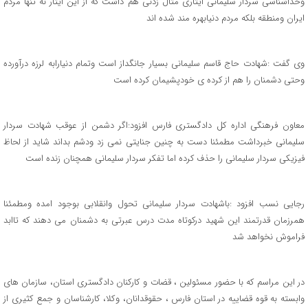
وخداشناسی سردار سلیمانی ایثاری مثال زدنی هم داشت که از این ایثار نه تنها مردم
ایران ومنطقه بلکه مردم دنیابهره مند شده اند
وی گفت :شهادت حاج قاسم سلیمانی بسیار جانگداز است وتمام دنیارابه لرزه درآورده
وحتی دشمنان را هم از کرده ی خودپشیمان کرده است
معاون فرهنگی اداره کل دادگستری فارس افزود:اگر دشمن از عوقب شهادت سردار
سلیمانی خبرداشت مطمئنا دست به چنین جنایتی نمی زد ودشم بداند شاید از لحاظ
فیزیکی سردار سلیمانی را حذف کرده اما تفکر سردار سلیمانی همچنان زنده است
رجایی نسب افزود :باشهادت سردار سلیمانی تحول وانقلابی بوجود امده ومطمئنا
همرزمان قدرتمند این شهید درکوتاه مدت درس عبرتی به دشمنان می دهند که تاابد
فراموش نخواهد شد
در اين مراسم كه با حضور مسئولين ، قضات و كاركنان دادگستري استان، سازمان هاي
وابسته به قوه قضاييه در استان فارس ، حقوقدانان، وكلا، كارشناسان و جمع كثيري از