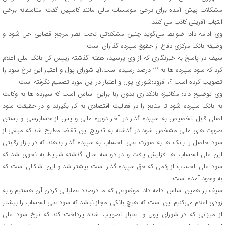
مشکلات پیش آمده برای برخی موسسات مالی مانند کاسپین گفت: متاسفانه برخی
التهاب آفرینی کاذب می کنند.
وی ادامه داد: ضوابط می‌گوید چنین مشکلاتی تحت نظر مرجع قضایی حل شود و
وظیفه بانک مرکزی دفاع از حقوق سپرده گذاران است.
سیف در پاسخ به خبرنگاری که از وی پرسید، هفته گذشته رییس کل بانک ملی اعلام
کرد که سود سپرده ها به 12 درصد رسیده است،آیا شورای پول و اعتبار این نرخ سود را
تصویب کرده است ؟، افزود:شورای پول و اعتبار در این مورد تصمیم نگرفته است.
وی توضیح داد: مکانیزم بانکداری بدون ربا براین اساس است که سپرده ها به وکالت
به بانک سپرده شود تا منابع را در فعالیت اقتصادی به کار بگیرند و در حقیقت سود
اصلی قابل تخصیص به سپرده گذار در آخر دورره مالی و پس از حسابرسی و بستن
صورت های مالی مشخص شود در گذشته به تدریج این تقاضا مطرح شد که مبلغی از
سود حاصل را بانک ها به صورت علی الحساب به سپرده گذار بدهند که در بازار رقابتی
این علی الحساب ها افزایش یافت و در دو سه سال گذشته شرایط به نحوی شد که
سود علی الحساب از رقمی که حق سپرده گذار است بیشتر شد و این اشکالی است که
به وجود آمده است.
سیف بر همین اساس ادامه داد: موضوعی که ما درصدد عملیاتی کردن آن هستیم و به
زودی اعلام می‌کنیم این است که هیچ بانکی مجاز نباشد که سود علی الحساب را بیشتر
از میزانی که در شورای پول و اعتبار تصویب شده پرداخت کند که نرخ سود علی