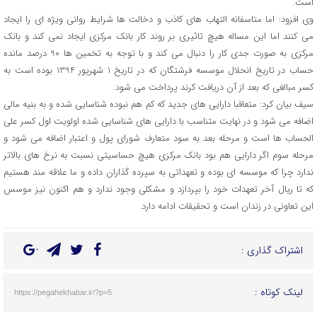
است.
وی افزود: اما متاسفانه التهاب های کاذب و دخالت ها شرایط روانی ویژه ای را ایجاد
می کنند اما این مساله هیچ تاثیری بر روند کار بانک مرکزی ایجاد نمی کند و بانک
مرکزی به صورت جدی کار را دنبال می کند و با توجه به تخمین ها 90 درصد مانده
حساب در تاریخ انحلال موسسه فرشتگان که در تاریخ 1 شهریور 1394 بوده است به
کسر مبالغی که بعد از آن دریافت کرند پرداخت می شود.
سیف بیان کرد: متعاقبا دارایی های جدید که کم هم نبوده شناسایی شده و به بنیه مالی
اضافه می شود و در نهایت متناسب با دارایی های شناسایی شده اولویت اول کسر علی
الحساب ها است و مرحله بعد به سود متعارف شورای پول و اعتبار اضافه می شود و
مرحله سوم اگر دارایی هم بود بانک مرکزی هیچ حساسیتی نسبت به نرخ های بالاتر
ندارد چرا که موسسه ای بوده و تعهداتی به سپرده گذاران داده و ما علاقه مند هستیم
که تا ریال آخر تعهدات خود را بپردازد و مشکلی وجود ندارد و هم اکنون نیز موسس
این تعاونی در زندان است و تحقیقات ادامه دارد.
اشتراک گذاری :
لینک کوتاه :
https://pegahekhabar.ir/?p=5