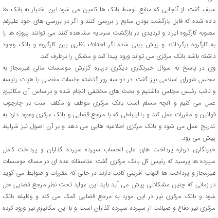
سیف گفت: از آنجایی که منابع توسط بانک ها تامین می شود این اختیار به بانک ها
داده شده که قابل بازگشت بودن منابع را بررسی کنند و اگر در بررسی های خود علیرغم
مصوبه کارگروه ایراد و تردیدی در بازگشت سرمایه مشاهده کنند می توانند پروژه ها را
به کارگروه برگردانند و پیش بینی شده اگر اختلاف نظری بین کارگروه و بانک وجود
داشته باشد بانک مرکزی می تواند ورود پیدا کند و مشکل را برطرف کند.
وی در پاسخ به سوال خبرنگاری دیگری درباره گزارش موسسات مالی غیرمجاز به
مجلس شورای اسلامی نیز گفت: در دو سه روز گذشته جلسات مفصلی با هیات رئیسه
و نائب رئیس مجلس داشتیم و بحث های مختلفی انجام شده و براساس آن مکانیزم
عمل می کنیم و آنچه مسلم است بانک مرکزی موظف و مکلف است در چارچوب
قوانین و مقررات عمل کند و با ارتباطی که با مرجع قضایی و بانک مرکزی وجود دارد به
تدریج عمل می شود و بانک مرکزی اطلاعیه هایی می دهد و بر آن اصول نیز شرایط
پیش می رود.
خبرنگاری درباره پرداخت های علی الحساب سپرده سپرده گذاران و پرداخت کامل
سپرده ها پرسید که رئیس کل بانک مرکزی گفت: متاسفانه عده ای در مساله موسسات
غیرمجاز و پرداخت ها التهاب آفرینی کاذب دارند در حالی که مقررات و ضوابط می گوید
در زمانی که چنین مشکلاتی پیش می آید باید این موارد تحت نظر مرجع قضایی حل
شود و بانک مرکزی نیز در این مورد به مرجع قضایی کمک می کند و وظیفه بانک
مرکزی نیز دفاع و صیانت از سپرده سپرده گذاران است و با این مکانیزم نیز ورود کرده