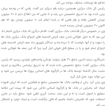
تلاطم ها نوسانات مختلف مواجه می کند.
رئیس کل بانک مرکزی همچنین درباره رقم دیرکرد نیز گفت: رقمی که در بودجه پیش
بینی شده بود به تدریج تخصیص می یابد و تا جایی که من اطلاع دارم تا 40 میلیون
تومان کاهش یافته و رقم هایی که در ابتدا اعلام شد 10 میلیون تومان بود که هم
اکنون 40 میلییون تومان رسیده است.
وی در خصوص دیگر اقدامات بانک مرکزی گفت: اقدام دیگری که بانک مرکزی انجام داد
این بود که به دلیل طولانی شدن صف قرض الحسنه های ازدواج بانک مرکزی بانک ها
را دعوت و از آنها خواست که تا مردادماه و حداکثر شهریور ماه صف قرض الحسنه های
ازدواج تمام شود و یا در سطح قابل قبولی قرار گیرد چرا که این صف ها طولانی شده
بود.
خبرنگاری درباره تامین منابع 30 هزار میلیارد تومانی واحدهای تولیدی پرسید که رئیس
بانک مرکزی گفت: منابع تخصیص داده شده که به تدریج براساس مکانیزم و تجربه
مثبت سال گذشته توسط بانک ها در کارگروه های استانی پروژه ها بررسی می شود و
می تواند مورد عمل قرار گیرد.
وی بیان کرد: یکی از وظایف بانک ها تخصیص منابع به فعالیتی است که ارزش افزوده
ایجاد کند بنابراین در بانک ها و کارگروه استانی تلاش می شود که ببینند این تقاضا
منطبق با اصول است یا نه و این نباید سخت گیری تلقی شود. منابع باید در جایی
استفاده شود که اطمینان داشته باشیم که قابل بازگشت است و ایجاد تولید و اشتغال
می کند.