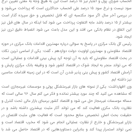
الحساب شورای پول و اعتبار نیز 15 درصد است این به هیچ وجه به معنی تعیین نرخ
سود نیست و نرخ سود 15 درصد علی الحساب حداکثری است که پرداخت می‌شود و
در بررسی آخر سال اگر سود مکتسبه ای که قابل تخصیص و حق سپرده گذار است
بیشتر از 15 درصد باشد مابه التفاوت پرداخت می شود کما اینکه در سال های قبل نیز
این اتفاق در نظام بانکی می افتد و این مدل باعث می شود انضباط دقیق تری نیز
ایجاد شود.
رئیس کل بانک مرکزی در پاسخ به سوالی درباره مهمترین اقدامات بانک مرکزی در حوزه
اقتصاد مقاومتی و مهمترین اولویت دولت دوازدهم ، گفت: یکی از اساسی ترین نکات
در بحث اقتصاد مقاومتی که باید به آن توجه کرد پیش بینی اقدامات و عملیاتی است
که می تواند منجر به ایجاد شوک در اقتصاد کشور شود و وظیفه بانک مرکزی پایش و
آرامش اقتصاد کشور و پیش ینی پذیر شدن آن است که در این زمینه اقدامات مناسبی
نیز داشته ایم.
وی اظهارداشت: یکی از نمونه های بازار غیرمتشکل پولی و موسسات غیرمجازی است
که مشاهده می کنید که چند مورد بیشتر نمانده و فکر می کنم سال 96 سالی است که
مساله موسسات غیرمجاز حل می شود و اقتصاد کشور برمبنای بازار مالی تحت کنترل و
نظاررت بانک مکزی فعالیت کند که می تواند آثار مثبت بیشتری داشته باشد و در
حقیقت بحث اصلی تخصیص منابع محدود است که فعالیت های مثبت اقتصای در
بازارر غیرمتشکل و خارج از نظارت عملیاتی انجام می شود که مخرب اقتصاد است و
نمی تواند استمرار پیدا کند و بنابراین دستاوردهایی که در اقتصاد حاصل می شد با