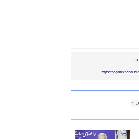
ه :
https://pegahekhabar.ir
ان