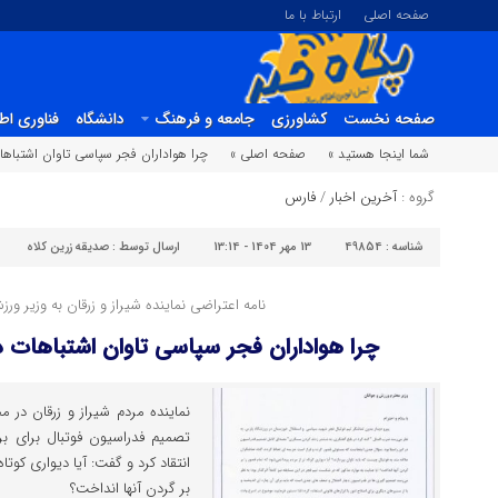
صفحه اصلی
ارتباط با ما
صفحه نخست
کشاورزی
جامعه و فرهنگ
دانشگاه
فناوری اط
شما اینجا هستید »
صفحه اصلی »
چرا هواداران فجر سپاسی تاوان اشتباهات
گروه :
آخرین اخبار
/
فارس
شناسه :
49854
13 مهر 1404 - 13:14
ارسال توسط :
صدیقه زرین کلاه
نامه اعتراضی نماینده شیراز و زرقان به وزیر ورز
چرا هواداران فجر سپاسی تاوان اشتباهات دی
نماینده مردم شیراز و زرقان در م
تصمیم فدراسیون فوتبال برای بر
انتقاد کرد و گفت: آیا دیواری کوتاه
بر گردن آنها انداخت؟