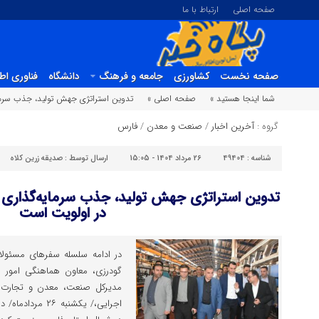
صفحه اصلی
ارتباط با ما
صفحه نخست
کشاورزی
جامعه و فرهنگ
دانشگاه
فناوری اط
شما اینجا هستید »
صفحه اصلی »
تدوین استراتژی جهش تولید، جذب سرمای
گروه :
آخرین اخبار
/
صنعت و معدن
/
فارس
شناسه :
49404
26 مرداد 1404 - 15:05
ارسال توسط :
صدیقه زرین کلاه
تدوین استراتژی جهش تولید، جذب سرمایه‌گذاری و
در اولویت است
در ادامه سلسله سفرهای مسئول
گودرزی، معاون هماهنگی امور ا
مدیرکل صنعت، معدن و تجارت 
اجرایی،/ یکشنبه 