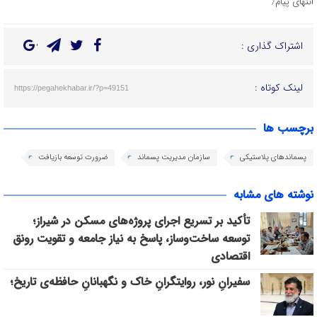
انتهای پیام/
اشتراک گذاری :
لینک کوتاه :
https://pegahekhabar.ir/?p=49151
برچسب ها
پسماندهای پلاستیکی
سازمان مدیریت پسماند
ضرورت توسعه بازیافت
نوشته های مشابه
تأکید بر تسریع اجرای پروژه‌های مسکن در شیراز؛
توسعه ساخت‌وساز، پاسخ به نیاز جامعه و تقویت رونق
اقتصادی
سفیرانِ نور، روایتگرانِ خاک و نگهبانانِ حافظه‌ی تاریخ؛