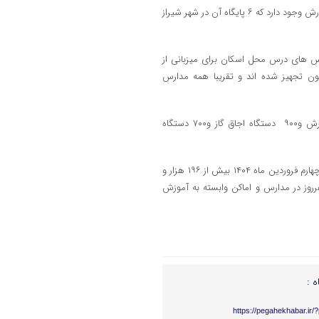
میرزایی گفت: در سطح فارس ۶۷ پایگاه پذیرش مهمانان نوروزی آموزش و پرورش وجود دارد که ۶ پایگاه آن در شهر شیراز
س های درس محل اسکان برای میزبانی از
یون تجهیز شده اند و تقریبا همه مدارس
میرزایی گفت: در این زمینه تعداد ۵ هزار دستگاه یخچال، ۱۹ هزار تخته فرش و۹۰۰ دستگاه اجاق گاز و۷۰۰ دستگاه
دبیرستاد اسکان مهمانان نوروزی آموزش و پرورش فارس تا صبح روز دوشنبه چهارم فروردین ماه ۱۴۰۴ بیش از ۱۹۶ هزار و
ب بیش از ۵۶هزار خانواده و در مجموع بیش از۵۷۶ هزار نفرروز در مدارس و اماکن وابسته به آموزش
ه :
https://pegahekhabar.ir