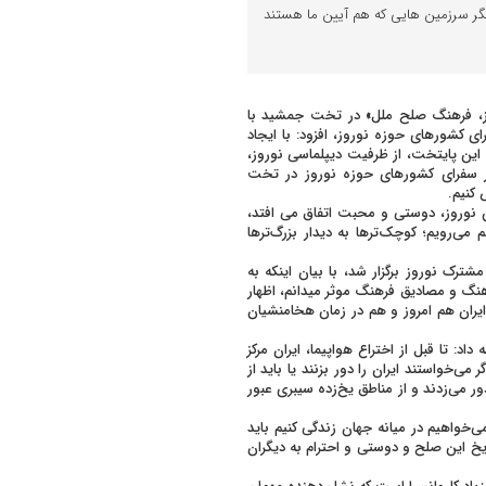
یگر سرزمین هایی که هم آیین ما هستند
روز، فرهنگ صلح ملل» در تخت جمشید با
 کشورهای حوزه نوروز، افزود: با ایجاد
این پایتخت، از ظرفیت دیپلماسی نوروز،
 سفرای کشورهای حوزه نوروز در تخت
کنیم.
ن نوروز، دوستی و محبت اتفاق می افتد،
 می‌رویم؛ کوچک‌ترها به دیدار بزرگ‌ترها
ور سفرای ۱۳ کشور دارای فرهنگ مشترک نوروز برگزار شد، با بیان اینکه به
هنگ و مصادیق فرهنگ موثر میدانم، اظهار
 ایران هم امروز و هم در زمان هخامنشیان
 تا قبل از اختراع هواپیما، ایران مرکز
 می‌خواستند ایران را دور بزنند یا باید از
ر‌ می‌زدند و از مناطق یخ‌زده سیبری عبور
 می‌خواهیم در میانه جهان زندگی کنیم باید
ریخ این صلح و دوستی و احترام به دیگران