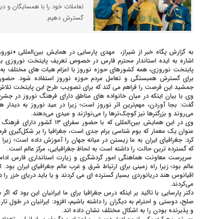
تعاملات خود را با همسایگان و د
گسترش دهیم.
به گزارش پگاه خبر از شیراز، مهدی پارسایی در همایش بین‌المللی «نو
اشاره به ایده استاندار محترم فارس در خصوص تعریف پایتخت نوروزی برای
پایتخت نوروزی، همه کشورهای حوزه نوروز با اعزام هیات های مختلف به 
برای گسترش همبستگی و تعامل مردم حوزه نوروز استفاده شود. حضور
جمشید این فرصت را فراهم می کند که برای تصویب طرح این پایتخت تلاش 
وی با بیان اینکه در میان خانواده های مناطق دارای فرهنگ نوروز در جش
گفت: بجا آوردن، مهم‌ترین اثر نوروز است؛ زیرا در عید نوروز به دیدار هم
می‌روند و بزرگترها نیز کوچک‌ترها را می‌نوازند و عیدی می‌دهند.
وی در این همایش بین‌المللی که با حض
عنوان یک معمار که بوم شناسی برام جدی است، جغرافیا را بر شکل‌گیری فر
کرد: جغرافیای ایران به ما زیستن در میانه جهان را آموزش داده است؛ زیرا
که گسترده ترین حالت را داشته است به لحاظ جغرافیایی، مرکز عالم است.
سرپرست معاونت هماهنگی امور گردشگری و زیارت استانداری فارس ادامه داد:
عالم بود؛ زیرا راه زمینی برای ارتباط شرق و غرب عالم جغرافیای ایران بود. اگر
اقیانوس هند دریانوردی بسیار گسترده ای می کردند و یا باید دریای خزر را دو
می‌کردند.
دکتر پارسایی با تاکید بر اینکه درس جغرافیا برای ما ایرانیان این بود که اگر
صلح، دوستی و احترام به دیگران را داشته باشیم، افزود: ایرانیان در طول تا
و پذیرنده بودن را به اشکال مختلف نشان داده اند.