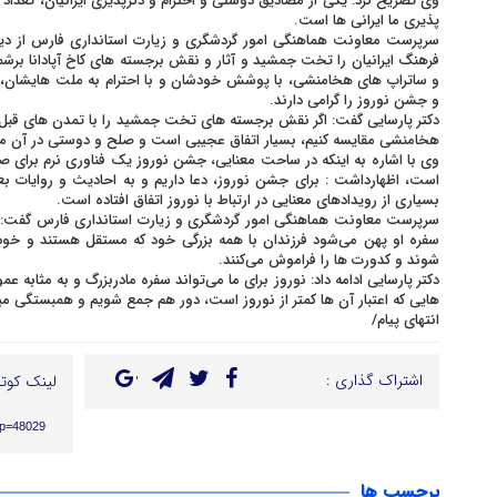
وی تصریح کرد: یکی از مصادیق دوستی و احترام و دگرپذیری ایرانیان، تعداد 
پذیری ما ایرانی ها است.
سرپرست معاونت هماهنگی امور گردشگری و زیارت استانداری فارس از دیگر
فرهنگ ایرانیان را تخت جمشید و آثار و نقش برجسته های کاخ آپادانا برشمر
و ساتراپ های هخامنشی، با پوشش خودشان و با احترام به ملت هایشان، 
و جشن نوروز را گرامی دارند.
دکتر پارسایی گفت: اگر نقش برجسته های تخت جمشید را با تمدن های قبل
هخامنشی مقایسه کنیم، بسیار اتفاق عجیبی است و صلح و دوستی در آن مو
وی با اشاره به اینکه در ساحت معنایی، جشن نوروز یک فناوری نرم برای ص
است، اظهارداشت : برای جشن نوروز، دعا داریم و به احادیث و روایات بعد
بسیاری از رویدادهای معنایی در ارتباط با نوروز اتفاق افتاده است.
سرپرست معاونت هماهنگی امور گردشگری و زیارت استانداری فارس گفت: ن
سفره او پهن می‌شود فرزندان با همه بزرگی خود که مستقل هستند و خود
شوند و کدورت ها را فراموش می‌کنند.
دکتر پارسایی ادامه داد: نوروز برای ما می‌تواند سفره مادربزرگ و به مثابه ع
هایی که اعتبار آن ها کمتر از نوروز است، دور هم جمع شویم و همبستگی میان
انتهای پیام/
اشتراک گذاری :
لینک کوتا
/?p=48029
برچسب ها