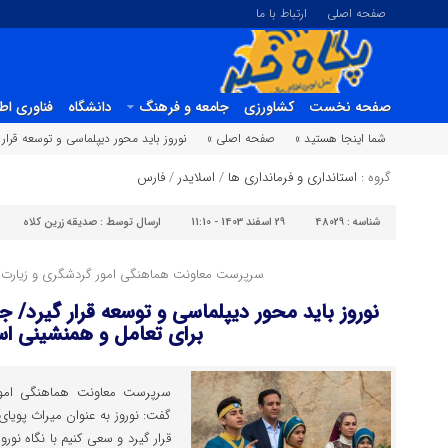
صفحه اصلی
ارتباط با ما
صفحه نخست
کشاورزی
جامعه و فرهنگ
دانشگاه
فناوری اط
شما اینجا هستید »
صفحه اصلی »
نوروز باید محور دیپلماسی و توسعه قرا
گروه :
استانداری و فرمانداری ها
/
اسلایدر
/
فارس
شناسه :
48029
29 اسفند 1403 - 11:10
ارسال توسط :
صدیقه زرین کلاه
سرپرست معاونت هماهنگی امور گردشگری و زیارت ا
نوروز باید محور دیپلماسی و توسعه قرار گیرد/ 
برای تعامل و همنشینی ا
سرپرست معاونت هماهنگی امور
گفت: نوروز به عنوان میراث پویا
قرار گیرد و سعی کنیم با نگاه ن