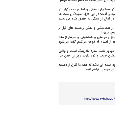
زیاد کاروانسرا است که نشان‌دهنده مهمان
 مصادیق دوستی و احترام به دیگران در
د و گفت: در این کاخ، نمایندگان ملت ها
در کمال آراستگی به حضور شاه می رسند
 از هخامنشی و نقش برجسته های قبل از
ج می‌زند.
لح و دوستی و همنشینی و سرشار از معنا
 از اسلام که توجه می‌کنیم گفته می‌شود
وروز مانند سفره مادربزرگ است و وقتی
شان فرزند و نوه دارند دور آن جمع می
مود خیمه ای باشد که همه ما فارغ از دغدغه
 مردم را فراهم کنیم.
ه :
https://pegahekhabar.ir