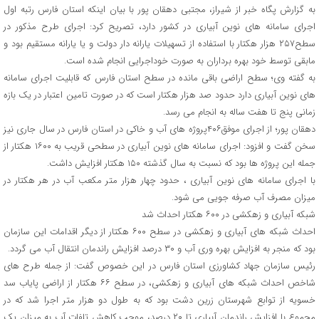
به گزارش پگاه خبر از شیراز، مجتبی دهقان پور با بیان اینکه استان فارس رتبه اول
اجرای سامانه های نوین آبیاری در کشور دارد، تصریح کرد: اجرای طرح مذکور در
سطح۲۵۷ هزار هکتار با استفاده از تسهیلات یارانه دار دولت و یا یارانه مستقیم بود و
مابقی توسط خود بهره برداران به صورت خوداجرایی انجام شده است.
به گفته وی؛ سطح اراضی باقی مانده در سطح استان فارس که قابلیت اجرای سامانه
های نوین آبیاری دارد حدود صد هزار هکتار است که در صورت تامین اعتبار در یک بازه
زمانی پنج تا هفت ساله به انجام می رسد.
دهقان پور؛ از اجرای موفق۴۰۶پروژه های آب و خاکی در استان فارس در سال جاری نیز
سخن گفت و افزود: اجرای سامانه های نوین آبیاری در سطحی قریب به ۱۶۰۰ هکتار از
جمله این پروژه ها بود که نسبت به سال گذشته ۱۵۰ هکتار افزایش داشت.
با اجرای سامانه های نوین آبیاری ، حدود چهار هزار متر مکعب آب در هر هکتار در
میزان مصرف آب صرفه جویی می شود.
شبکه آبیاری و زهکشی در ۶۰۰ هکتار احداث شد
احداث شبکه های آبیاری و زهکشی در سطح ۶۰۰ هکتار از دیگر اقدامات این سازمان
بود که منجر به افزایش بهره وری آب و ۳۰ درصد افزایش راندمان انتقال آب می گردد.
رئیس سازمان جهاد کشاورزی استان فارس در این خصوص گفت: از جمله طرح های
شاخص احداث شبکه های آبیاری و زهکشی، در سطح ۶۶ هکتار از اراضی پایاب سد
خسویه از توابع شهرستان زرین دشت بود که به طول دو هزار متر اجرا شد که در
مجموع با افزایش راندمان آبیاری تا ۲۰ درصد، موجب کاهش تلفات آب به میزان یک