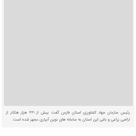
رئیس سازمان جهاد کشاورزی استان فارس گفت: بیش از 441 هزار هکتار از
اراضی زراعی و باغی این استان به سامانه های نوین آبیاری مجهز شده است.