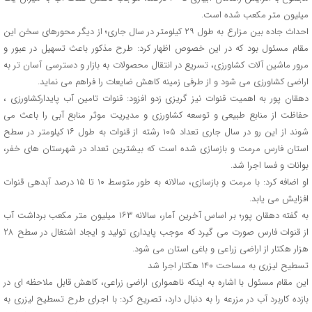
میلیون متر مکعب شده است.
احداث جاده بین مزارع به طول ۲۹ کیلومتر در سال جاری؛ از دیگر محورهای سخن این
مقام مسئول بود که در این خصوص اظهار کرد: طرح مذکور باعث تسهیل در عبور و
مرور ماشین آلات کشاورزی، تسریع در انتقال محصولات به بازار و دسترسی آسان تر به
اراضی کشاورزی می شود و از طرفی زمینه کاهش ضایعات را فراهم می نماید.
دهقان پور به اهمیت قنوات نیز گریزی زدو افزود: قنوات تامین آب پایدارکشاورزی ،
حفاظت از منابع طبیعی و توسعه کشاورزی و مدیریت موثر منابع آبی را باعث می
شوند از این رو در سال جاری تعداد ۱۰۵ رشته از قنوات به طول ۱۶ کیلومتر در سطح
استان فارس مرمت و بازسازی شده است که بیشترین تعداد در شهرستان های خفر،
بوانات و فسا اجرا شد.
او اضافه کرد: با مرمت و بازسازی، سالانه به طور متوسط ۱۰ تا ۱۵ درصد آبدهی قنوات‌
افزایش می یابد.
به گفته دهقان پور؛ بر اساس آخرین آمار، سالانه ۱۶۳ میلیون متر مکعب برداشت آب
از قنوات فارس صورت می گیرد که موجب پایداری تولید و ایجاد اشتغال در سطح ۲۸
هزار هکتار از اراضی زراعی و باغی استان می شود.
تسطیح لیزری به مساحت ۱۴۰ هکتار اجرا شد
این مقام مسئول با اشاره به اینکه ناهمواری اراضی زراعی، کاهش قابل ملاحظه ای در
بازده کاربرد آب در مزرعه را به دنبال دارد، تصریح کرد: با اجرای طرح تسطیح لیزری به