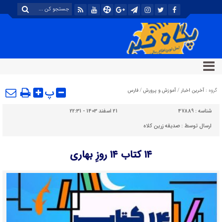
پ
گروه :
آخرین اخبار
/
آموزش و پرورش
/
فارس
شناسه :
47889
21 اسفند 1403 - 22:31
ارسال توسط :
صدیقه زرین کلاه
۱۴ کتاب ۱۴ روزِ بهاری