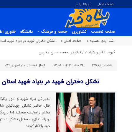
صفحه اصلی
ارتباط با ما
صفحه نخست
کشاورزی
جامعه و فرهنگ
دانشگاه
فناوری اط
شما اینجا هستید »
صفحه اصلی »
تشکل دختران شهید در بنیاد شهید استا
گروه :
ایثار و شهادت
/
تیتر دو صفحه اصلی
/
فارس
شناسه :
47882
21 اسفند 1403 - 22:05
ارسال توسط :
صدیقه زرین کلاه
تشکل دختران شهید در بنیاد شهید استان ف
مدیر کل بنیاد شهید و امور ایثا
حال حاضر تشکل جهادگران شاهد
مشغول فعالیت هستند اما با پیگ
بر راه اندازی مستقل تشکل دختران
خود را آغاز کردند.